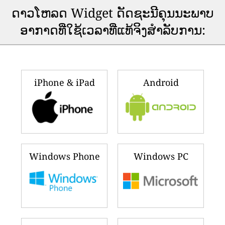
ດາວ​ໂຫລດ Widget ດັດ​ຊະ​ນີ​ຄຸນ​ນະ​ພາບ​
ອາ​ກາດ​ທີ່​ໃຊ້​ເວ​ລາ​ທີ່​ແທ້​ຈິງ​ສໍາ​ລັບ​ການ​:
iPhone & iPad
Android
Windows Phone
Windows PC