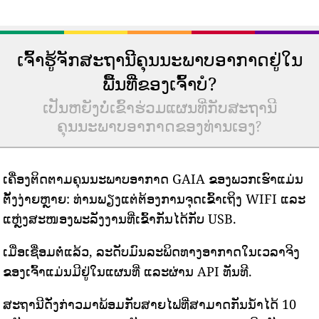
ເຈົ້າຮູ້ຈັກສະຖານີຄຸນນະພາບອາກາດຢູ່ໃນ
ພື້ນທີ່ຂອງເຈົ້າບໍ?
ເປັນຫຍັງບໍ່ເຂົ້າຮ່ວມແຜນທີ່ກັບສະຖານີ
ຄຸນນະພາບອາກາດຂອງທ່ານເອງ?
ເຄື່ອງຕິດຕາມຄຸນນະພາບອາກາດ GAIA ຂອງພວກເຮົາແມ່ນ
ຕັ້ງງ່າຍຫຼາຍ: ທ່ານພຽງແຕ່ຕ້ອງການຈຸດເຂົ້າເຖິງ WIFI ແລະ
ແຫຼ່ງສະໜອງພະລັງງານທີ່ເຂົ້າກັນໄດ້ກັບ USB.
ເມື່ອເຊື່ອມຕໍ່ແລ້ວ, ລະດັບມົນລະພິດທາງອາກາດໃນເວລາຈິງ
ຂອງເຈົ້າແມ່ນມີຢູ່ໃນແຜນທີ່ ແລະຜ່ານ API ທັນທີ.
ສະຖານີດັ່ງກ່າວມາພ້ອມກັບສາຍໄຟທີ່ສາມາດກັນນ້ໍາໄດ້ 10