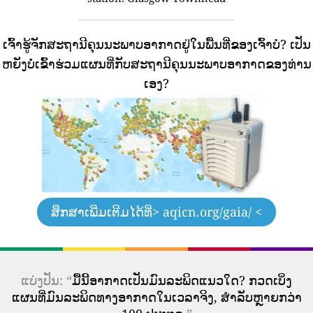
ເຈົ້າຮູ້ຈັກສະຖານີຄຸນນະພາບອາກາດຢູ່ໃນພື້ນທີ່ຂອງເຈົ້າບໍ?
ເປັນ
ຫຍັງບໍ່ເຂົ້າຮ່ວມແຜນທີ່ກັບສະຖານີຄຸນນະພາບອາກາດຂອງທ່ານ
ເອງ?
ສຶກສາເພີ່ມເຕີມໄດ້ທີ່
> aqicn.org/gaia/ <
ແບ່ງປັນ: “
ມື້ນີ້ອາກາດເປັນມົນລະພິດແນວໃດ? ກວດເບິ່ງ
ແຜນທີ່ມົນລະພິດທາງອາກາດໃນເວລາຈິງ, ສໍາລັບຫຼາຍກວ່າ