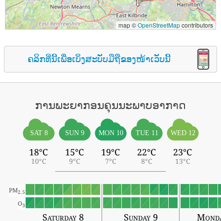
map ©
OpenStreetMap
contributors
ຄລິກທີ່ນີ້ເພື່ອເບິ່ງສະບັບມືຖືຂອງໜ້າເວັບນີ້
ການພະຍາກອນຄຸນນະພາບອາກາດ
SAT 8
SUN 9
MON 10
TUE 11
WED 12
18°C
15°C
19°C
22°C
23°C
10°C
9°C
7°C
8°C
13°C
PM
2.5
O
3
Saturday 8
Sunday 9
Monda