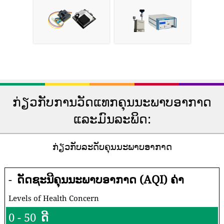
ກ່ຽວກັບການວັດແທກຄຸນນະພາບອາກາດ
ແລະມົນລະພິດ:
ກ່ຽວກັບລະດັບຄຸນນະພາບອາກາດ
-
ດັດຊະນີຄຸນນະພາບອາກາດ (AQI) ຄ່າ
Levels of Health Concern
0 - 50
ດີ