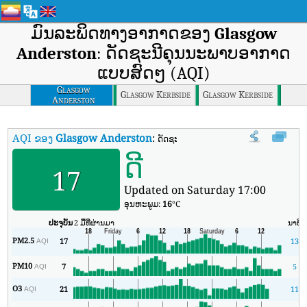
ມົນລະພິດທາງອາກາດຂອງ
Glasgow
Anderston
: ດັດຊະນີຄຸນນະພາບອາກາດ
ແບບສົດໆ (AQI)
Glasgow
Glasgow Kerbside
Glasgow Kerbside
Anderston
AQI ຂອງ
Glasgow Anderston
:
ດັດຊະນີຄຸນນະພາບອາກາດຕາມເວລາຈິງຂອງ 
ດີ
17
Updated on Saturday 17:00
ອຸນ​ຫະ​ພູມ:
16
°C
ປະຈຸບັນ
2 ມື້ທີ່ຜ່ານມາ
ນາທີ
PM2.5
17
13
AQI
PM10
7
5
AQI
O3
21
11
AQI