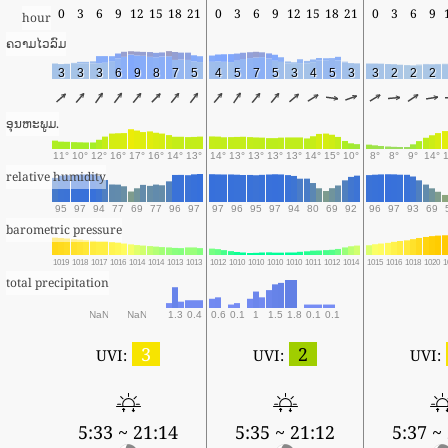
0
3
6
9
12
15
18
21
0
3
6
9
12
15
18
21
0
3
6
9
hour
ຄວາມໄວລົມ
3
3
3
6
9
8
7
5
4
5
7
5
3
4
5
3
3
2
2
2
ອຸນຫະພູມ.
11°
10°
12°
16°
17°
16°
14°
13°
14°
13°
13°
13°
13°
14°
15°
10°
8°
8°
9°
14°
relative humidity
95
97
94
77
69
77
96
97
97
96
95
97
94
80
69
92
96
97
93
69
barometric pressure
1019
1018
1017
1016
1014
1014
1013
1013
1012
1010
1010
1010
1010
1011
1012
1014
1015
1016
1018
1020
1
total precipitation
NaN
NaN
1.3
0.4
0.6
0.1
1
1.5
1.8
0.1
0.1
3
2
UVI:
UVI:
UVI:
5:33 ~ 21:14
5:35 ~ 21:12
5:37 ~