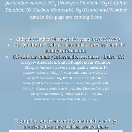
particulate matter)
), NO
(
Nitrogen Dioxide
), SO
(
Sulphur
2
2
Dioxide
), CO (
Carbon Monoxide
), O
(
Ozone
) and Weather
3
data in this page are coming from:
Citizen Weather Observer Program (CWOP/APRS)
Air Quality in Scotland - latest data, forecasts and air
quality information
UK-AIR, air quality information resource - Defra, UK
Glasgow Anderston, United Kingdom Air Pollution
Glasgow Anderston overall air quality index is 17
Glasgow Anderston PM
(fine particulate matter) AQI is 17 -
2.5
Glasgow Anderston PM
(PM10 (Respirable particulate
10
matter)) AQI is 7 - Glasgow Anderston NO
(Nitrogen Dioxide)
2
AQI is 3 - Glasgow Anderston SO
(Sulphur Dioxide) AQI is n/a
2
- Glasgow Anderston O
(Ozone) AQI is 21 - Glasgow
3
Anderston CO (Carbon Monoxide) AQI is n/a -
Signup for our free monthly mailing list, and get
notified when new articles are available.