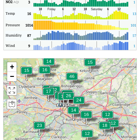
NO2
3
1
AQI
Temp
16
13
Pressure
1014
1014
Humidity
87
57
Wind
9
1
+
−