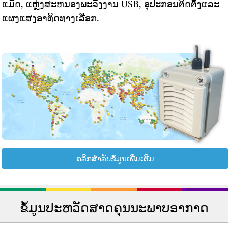
ແມັດ, ແຫຼ່ງສະຫນອງພະລັງງານ USB, ອຸປະກອນຕິດຕັ້ງແລະ
ແຜງແສງອາທິດທາງເລືອກ.
ຄລິກສຳລັບຂໍ້ມູນເພີ່ມເຕີມ
ຂໍ້ມູນປະຫວັດສາດຄຸນນະພາບອາກາດ