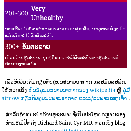
Very
201-300
Unhealthy
ການເຕືອນໄພດ້ານສຸຂະພາບຂອງສະພາບສຸກເສີນ. ປະຊາກອນທັງຫມົດ
ແມ່ນມັກຈະໄດ້ຮັບຜົນກະທົບ.
300+
ອັນຕະລາຍ
ເຕືອນດ້ານສຸຂະພາບ: ທຸກໆຄົນອາດຈະມີຜົນກະທົບທາງສຸຂະພາບທີ່
ຮ້າຍແຮງກວ່າເກົ່າ
ເພື່ອຮູ້ເພີ່ມເຕີມກ່ຽວກັບຄຸນນະພາບອາກາດ ແລະມົນລະພິດ,
ໃຫ້ກວດເບິ່ງ
ຫົວຂໍ້ຄຸນນະພາບອາກາດຂອງ wikipedia
ຫຼື
ຄູ່ມື
airnow ກ່ຽວກັບຄຸນນະພາບອາກາດ ແລະສຸຂະພາບຂອງເຈົ້າ
.
ສໍາລັບຄໍາແນະນໍາດ້ານສຸຂະພາບທີ່ເປັນປະໂຫຍດຫຼາຍຂອງ
ທ່ານຫມໍປັກກິ່ງ Richard Saint Cyr MD, ກວດເບິ່ງ blog
www.myhealthbeijing.com
.