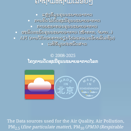
ຄໍາຖາມທີ່ຖາມເລື້ອຍໆ
ແຫຼ່ງຂໍ້ມູນຄຸນນະພາບອາກາດ
ການຄິດໄລ່ດັດຊະນີຄຸນນະພາບອາກາດ
ການພະຍາກອນຄຸນນະພາບອາກາດ
ຜະລິດຕະພັນຄຸນນະພາບອາກາດ (ໜ້າກາກ, ຈໍພາບ…)
API (ການໂຕ້ຕອບການຂຽນໂປລແກລມແອັບພລິເຄຊັນ)
ເວທີຂໍ້ມູນປະຫວັດສາດ
© 2008-2025
ໂຄງການດັດຊະນີຄຸນນະພາບອາກາດໂລກ
The Data sources used for the Air Quality, Air Pollution,
PM
(
fine particulate matter
), PM
(
PM10 (Respirable
2.5
10