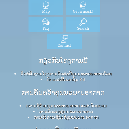
Map
Get a mask!
Faq
Search
Contact
ກ່ຽວກັບໂຄງການນີ້
ຕິດຕໍ່ທີມງານໂຄງການດັດສະນີຄຸນນະພາບອາກາດໂລກ
ກົດ​ແລະ​ສື່​ມວນ​ຊົນ Kit
ການຄົ້ນຄວ້າຄຸນນະພາບອາກາດ
ຄວາມຮູ້ດ້ານຄຸນນະພາບອາກາດ ແລະ ບົດຄວາມ
ການທົດລອງຄຸນນະພາບອາກາດ
ການວິເຄາະເຊັນເຊີຄຸນນະພາບອາກາດ