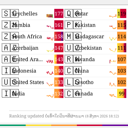
🇸🇨
🇶🇦
177
119
Seychelles
Qatar
🇿🇲
🇵🇰
161
115
Zambia
Pakistan
🇿🇦
🇲🇬
158
114
South Africa
Madagascar
🇦🇿
🇺🇿
147
111
Azerbaijan
Uzbekistan
🇦🇪
🇷🇼
143
107
United Arab Emirates
Rwanda
🇮🇩
🇨🇳
140
103
Indonesia
China
🇺🇸
🇱🇸
133
102
United States
Lesotho
🇮🇳
🇨🇦
132
99
India
Canada
Ranking updated ບໍ່ເທົ່າໃດວິນາທີຜ່ານມາ
(8 ສິງຫາ 2026 18:12)