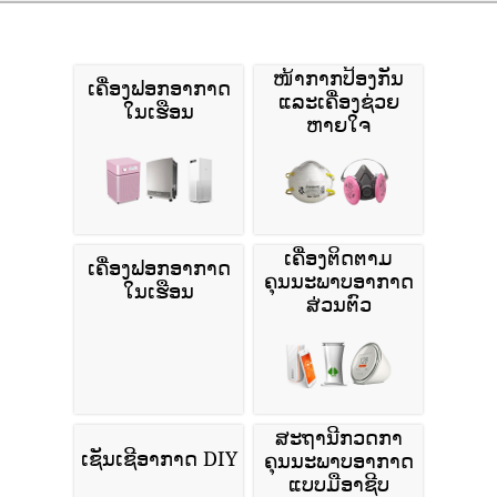
ໜ້າກາກປ້ອງກັນ
ເຄື່ອງຟອກອາກາດ
ແລະເຄື່ອງຊ່ວຍ
ໃນເຮືອນ
ຫາຍໃຈ
ເຄື່ອງຕິດຕາມ
ເຄື່ອງຟອກອາກາດ
ຄຸນນະພາບອາກາດ
ໃນເຮືອນ
ສ່ວນຕົວ
ສະຖານີກວດກາ
ເຊັນເຊີອາກາດ DIY
ຄຸນນະພາບອາກາດ
ແບບມືອາຊີບ