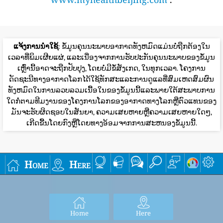
ແຈ້ງການນໍາໃຊ້
: ຂໍ້ມູນຄຸນນະພາບອາກາດທັງຫມົດແມ່ນບໍ່ຖືກຕ້ອງໃນ
ເວລາທີ່ພິມເຜີຍແຜ່, ແລະເນື່ອງຈາກການຮັບປະກັນຄຸນນະພາບຂອງຂໍ້ມູນ
ເຫຼົ່ານີ້ອາດຈະຖືກປັບປຸງ, ໂດຍບໍ່ມີຂໍ້ສັງເກດ, ໃນທຸກເວລາ. ໂຄງການ
ດັດຊະນີທາງອາກາດໂລກໄດ້ໃຊ້ທັກສະແລະການດູແລທີ່ສົມເຫດສົມຜົນ
ທັງຫມົດໃນການລວບລວມເນື້ອໃນຂອງຂໍ້ມູນນີ້ແລະພາຍໃຕ້ສະພາບການ
ໃດກໍ່ຕາມທີມງານຂອງໂຄງການໂລກຂອງອາກາດທາງໂລກຫຼືຕົວແທນຂອງ
ມັນຈະຮັບຜິດຊອບໃນສັນຍາ, ຄວາມເສຍຫາຍຫຼືຄວາມເສຍຫາຍໃດໆ,
ເກີດຂື້ນໂດຍກົງຫຼືໂດຍທາງອ້ອມຈາກການສະຫນອງຂໍ້ມູນນີ້.
Home
Here
Home
Here