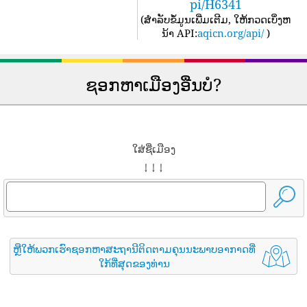
pi/H6341
(
ສໍາລັບຂໍ້ມູນເພີ່ມເຕີມ, ໃຫ້ກວດເບິ່ງຫ
ນ້າ API:
aqicn.org/api/
)
ຊອກຫາເມືອງອື່ນບໍ?
ໃສ່ຊື່ເມືອງ
↓ ↓ ↓
ຫຼືໃຫ້ພວກເຮົາຊອກຫາສະຖານີຕິດຕາມຄຸນນະພາບອາກາດທີ່
ໃກ້ທີ່ສຸດຂອງທ່ານ