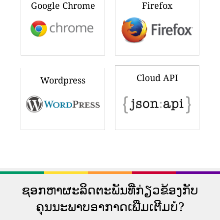
Google Chrome
Firefox
Cloud API
Wordpress
ຊອກຫາຜະລິດຕະພັນທີ່ກ່ຽວຂ້ອງກັບ
ຄຸນນະພາບອາກາດເພີ່ມເຕີມບໍ?