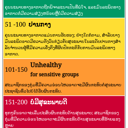
ຄຸນນະພາບທາງອາກາດຖືກພິຈາລະນາເປັນທີ່ພໍໃຈ, ແລະມົນລະພິດທາງ
ອາກາດກໍ່ມີຄວາມສ່ຽງຫນ້ອຍຫຼືບໍ່ມີຄວາມສ່ຽງ
51 -100
ປານກາງ
ຄຸນນະພາບທາງອາກາດແມ່ນການຮັບຮອງ; ຢ່າງໃດກໍ່ຕາມ, ສໍາລັບບາງ
ມົນລະພິດອາດມີຄວາມກັງວົນກ່ຽວກັບສຸຂະພາບໃນລະດັບປານກາງສໍາ
ລັບຈໍານວນຜູ້ທີ່ມີຄວາມເຄັ່ງຕຶງທີ່ຜິດປົກກະຕິກັບການມົນລະພິດທາງ
ອາກາດ.
Unhealthy
101-150
for sensitive groups
ສະມາຊິກຂອງກຸ່ມທີ່ມີຄວາມອ່ອນໄຫວອາດຈະມີຜົນກະທົບຕໍ່ສຸຂະພາບ
ປະຊາຊົນທົ່ວໄປບໍ່ໄດ້ຮັບຜົນກະທົບ.
151-200
ບໍ່ມີສຸຂະພາບດີ
ທຸກໆຄົນອາດຈະເລີ່ມປະສົບຜົນກະທົບດ້ານສຸຂະພາບ; ສະມາຊິກຂອງ
ກຸ່ມທີ່ມີຄວາມອ່ອນໄຫວອາດຈະມີຜົນກະທົບດ້ານສຸຂະພາບທີ່ຮ້າຍແຮງ
ຫຼາຍ