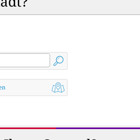
tadt?
den