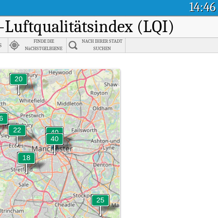
14:46
t-Luftqualitätsindex (LQI)
FINDE DIE
NACH IHRER STADT
s
NäCHSTGELEGENE
SUCHEN
STADT