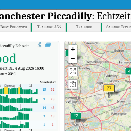
anchester Piccadilly
: Echtzei
Bury Prestwich
Trafford A56
Trafford
Salford Eccle
ccadilly Echtzeit-Luftqualitätsindex (AQI).
+
ood
−
iert Di., 4 Aug 2026 16:00
tur:
23
°C
Mindest
max
15
52
9
23
14
43
3
19
1
1