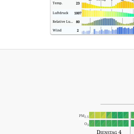
Temp.
23
Luftdruck
1007
Relative Luftfeuchtigkeit
80
Wind
2
PM
2.5
O
3
Dienstag 4