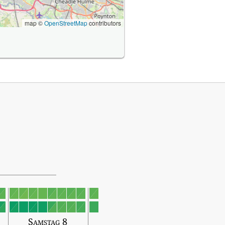
map ©
OpenStreetMap
contributors
Samstag 8