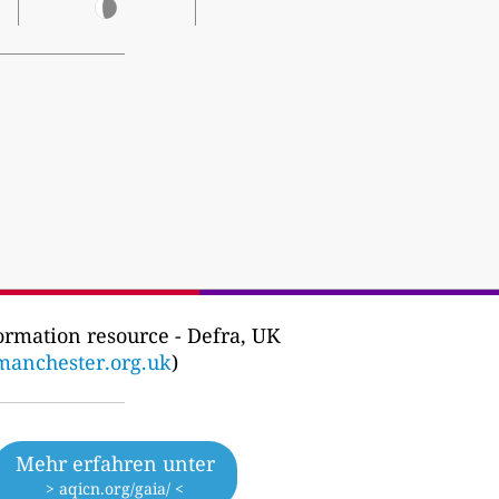
ormation resource - Defra, UK
manchester.org.uk
)
Mehr erfahren unter
> aqicn.org/gaia/ <