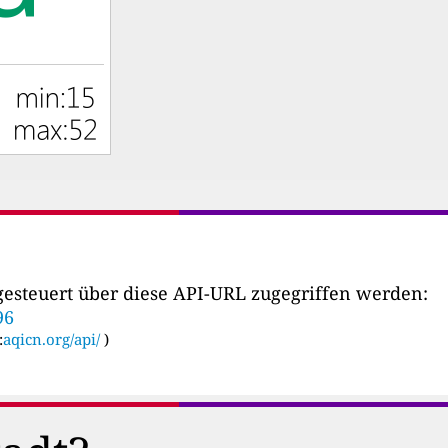
esteuert über diese API-URL zugegriffen werden:
96
:
aqicn.org/api/
)