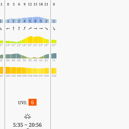
21
0
3
6
9
12
15
18
21
0
1
1
2
2
4
5
6
5
2
1
5°
14°
13°
13°
19°
24°
23°
23°
18°
16°
58
64
66
65
50
36
40
43
61
71
021
1021
1021
1020
1020
1018
1018
1017
1019
1018
6
UVI:
5:35 ~ 20:56