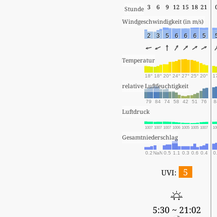
3
6
9
12
15
18
21
Stunde
Windgeschwindigkeit (in m/s) 
2
3
5
6
6
6
5
Temperatur
18°
18°
20°
24°
27°
25°
20°
1
relative Luftfeuchtigkeit
79
84
74
58
42
51
76
8
Luftdruck
1007
1007
1007
1006
1005
1005
1007
10
Gesamtniederschlag
0.2
NaN
0.5
1.1
0.3
0.6
0.4
0
5
UVI:
5:30 ~ 21:02