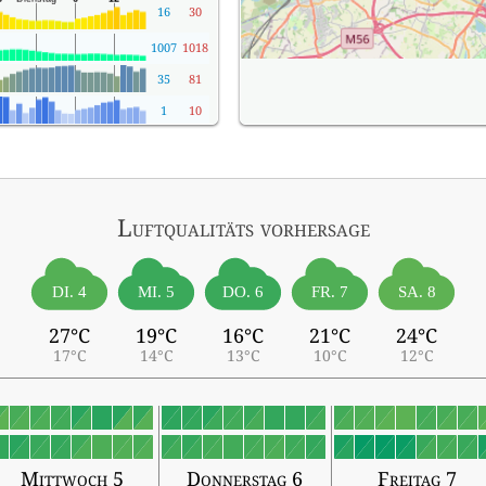
16
30
1007
1018
35
81
1
10
Luftqualitäts vorhersage
DI. 4
MI. 5
DO. 6
FR. 7
SA. 8
27°C
19°C
16°C
21°C
24°C
17°C
14°C
13°C
10°C
12°C
Mittwoch 5
Donnerstag 6
Freitag 7