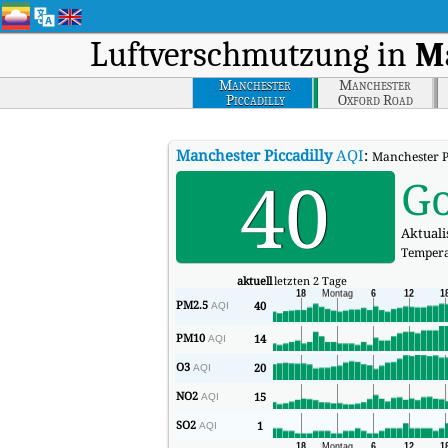
Luftverschmutzung in
M
Manchester
Manchester
Piccadilly
Oxford Road
Manchester Piccadilly
AQI
:
Manchester Pi
40
G
Aktualis
Tempera
aktuell
letzten 2 Tage
PM2.5
40
AQI
PM10
14
AQI
O3
20
AQI
NO2
15
AQI
SO2
1
AQI