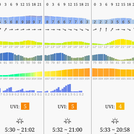
0
3
6
9
12
15
18
21
0
3
6
9
12
15
18
21
0
3
6
9
12
15
18
5
5
6
8
9
10
9
7
8
7
6
6
7
7
6
3
2
2
2
3
5
6
5
7°
16°
15°
16°
16°
19°
17°
15°
13°
13°
13°
15°
16°
16°
16°
13°
12°
11°
12°
16°
20°
21°
19°
1
4
91
90
71
65
50
59
69
70
79
87
80
64
52
54
68
75
80
73
56
41
39
43
07
1007
1009
1010
1012
1013
1014
1016
1017
1017
1019
1021
1022
1023
1023
1024
1024
1024
1024
1024
1022
1021
1021
1
.7
0.3
0.9
0.2
0.6
0.2
0.3
0.1
0.2
0.2
0.9
0.9
1.5
0.1
0.2
5
5
4
UVI:
UVI:
UVI:
5:30 ~ 21:02
5:32 ~ 21:00
5:33 ~ 20:58