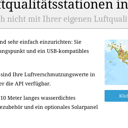
tqualitätsstationen i
h nicht mit Ihrer eigenen Luftquali
nd sehr einfach einzurichten: Sie
angspunkt und ein USB-kompatibles
, sind Ihre Luftverschmutzungswerte in
er die API verfügbar.
Klic
 10 Meter langes wasserdichtes
ezubehör und ein optionales Solarpanel