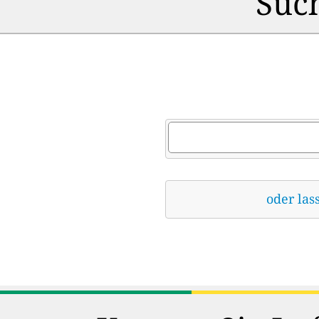
Such
oder las