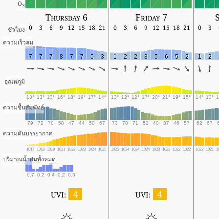
O
3
Thursday 6
Friday 7
0
3
6
9
12
15
18
21
0
3
6
9
12
15
18
21
0
3
ชั่วโมง
ความเร็วลม
7
7
7
8
7
7
5
3
1
2
2
3
5
6
5
2
1
2
อุณหภูมิ
13°
13°
13°
16°
18°
19°
17°
14°
13°
12°
12°
17°
20°
21°
19°
15°
14°
13°
1
ความชื้นสัมพัทธ์
79
72
70
58
47
44
50
67
73
78
71
52
40
37
46
57
62
67
ความดันบรรยากาศ
1017
1018
1019
1021
1022
1023
1024
1025
1025
1024
1024
1024
1023
1022
1022
1022
1022
1021
1
ปริมาณน้ำฝนทั้งหมด
0.7
0.2
0.4
0.2
0.3
4
4
UVI:
UVI: