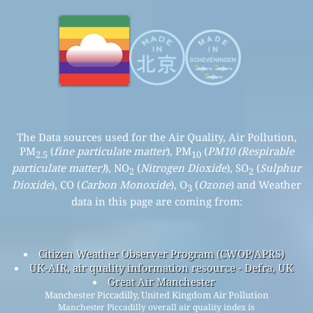
The Data sources used for the Air Quality, Air Pollution,
PM
(
fine particulate matter
), PM
(
PM10 (Respirable
2.5
10
particulate matter)
), NO
(
Nitrogen Dioxide
), SO
(
Sulphur
2
2
Dioxide
), CO (
Carbon Monoxide
), O
(
Ozone
) and Weather
3
data in this page are coming from:
Citizen Weather Observer Program (CWOP/APRS)
UK-AIR, air quality information resource - Defra, UK
Great Air Manchester
Manchester Piccadilly, United Kingdom Air Pollution
Manchester Piccadilly overall air quality index is