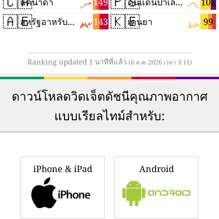
🇨🇦
🇵🇸
149
102
แคนาดา
ดินแดนปาเลสไตน์
🇦🇪
🇰🇪
143
99
สหรัฐอาหรับเอมิเรตส์
เคนยา
Ranking updated 1 นาทีที่แล้ว
(6 ส.ค. 2026 เวลา 3:11)
ดาวน์โหลดวิดเจ็ตดัชนีคุณภาพอากาศ
แบบเรียลไทม์สำหรับ:
iPhone & iPad
Android