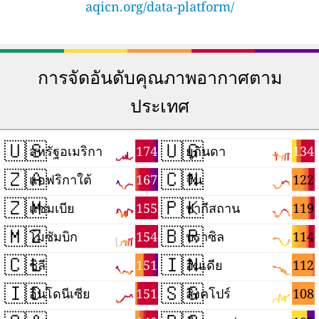
aqicn.org/data-platform/
การจัดอันดับคุณภาพอากาศตาม
ประเทศ
🇺🇸
🇺🇬
174
134
สหรัฐอเมริกา
ยูกันดา
🇿🇦
🇨🇳
167
122
แอฟริกาใต้
จีน
🇿🇲
🇵🇰
155
119
แซมเบีย
ปากีสถาน
🇲🇿
🇧🇷
154
114
โมซัมบิก
บราซิล
🇨🇱
🇮🇳
151
112
ชิลี
อินเดีย
🇮🇩
🇸🇬
151
108
อินโดนีเซีย
สิงคโปร์