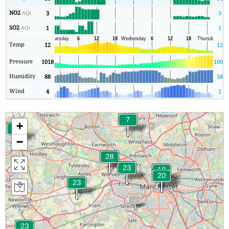
NO2
3
3
AQI
SO2
1
1
AQI
Temp
12
12
Pressure
1018
1006
Humidity
88
58
Wind
4
2
+
−