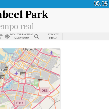
05:08
abeel Park
iempo real
d.
LOCALIZAR LA CIUDAD
BUSCA TU
d
MáS CERCANA
CIUDAD