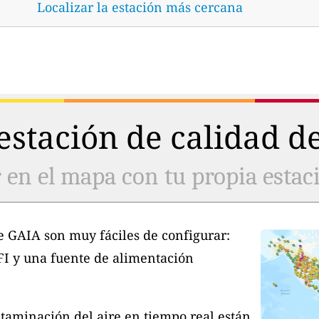
Localizar la estación más cercana
stación de calidad de
 en el mapa con tu propia estaci
e GAIA son muy fáciles de configurar:
FI y una fuente de alimentación
taminación del aire en tiempo real están