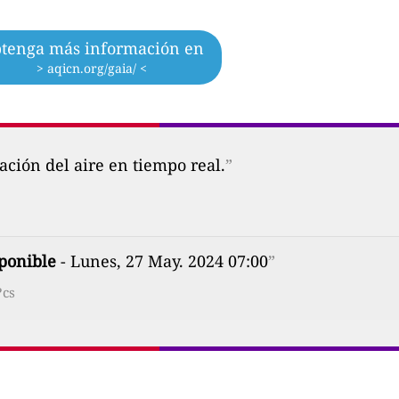
tenga más información en
> aqicn.org/gaia/ <
ción del aire en tiempo real.
”
ponible
- Lunes, 27 May. 2024 07:00
”
?cs