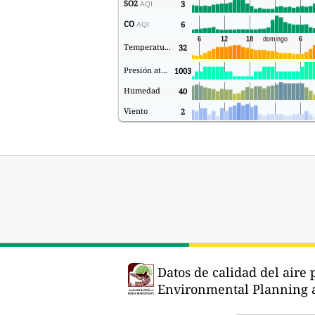
SO2
3
AQI
CO
6
AQI
Temperatura.
32
Presión atmosférica
1003
Humedad
40
Viento
2
Datos de calidad del aire
Environmental Planning a