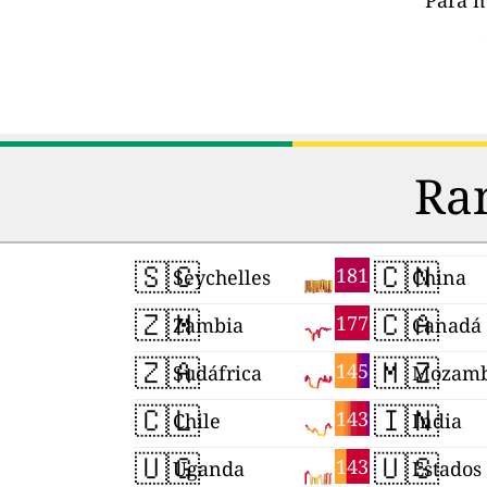
Para m
Ran
🇸🇨
🇨🇳
181
Seychelles
China
🇿🇲
🇨🇦
177
Zambia
Canadá
🇿🇦
🇲🇿
145
Sudáfrica
Mozamb
🇨🇱
🇮🇳
143
Chile
India
🇺🇬
🇺🇸
143
Uganda