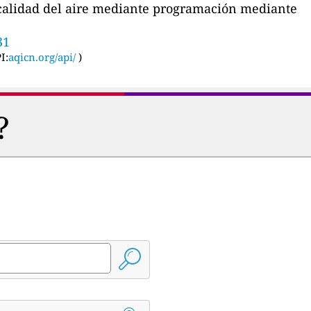
a calidad del aire mediante programación mediante
31
I:
aqicn.org/api/
)
?