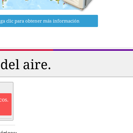
ga clic para obtener más información
del aire.
cos.