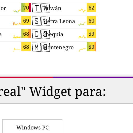
🇹🇼
🇦🇿
70
62
dor
Taiwán
Azerbaiy
🇸🇱
🇪🇨
69
60
Sierra Leona
Ecuador
🇨🇿
🇬🇵
68
59
a
Chequia
Guadalup
🇲🇪
🇨🇻
68
59
Montenegro
Cabo Ver
real" Widget para:
Windows PC