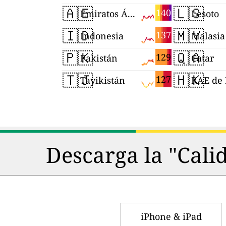
🇦🇪
🇱🇸
140
Emiratos Árabes Unidos
Lesoto
🇮🇩
🇲🇾
137
Indonesia
Malasia
🇵🇰
🇶🇦
129
Pakistán
Catar
🇹🇯
🇭🇰
127
Tayikistán
Descarga la "Cali
iPhone & iPad