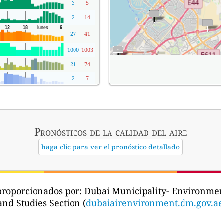
3
5
2
14
27
41
1000
1003
21
74
2
7
Pronósticos
de la calidad del aire
haga clic para ver el pronóstico detallado
 proporcionados por:
Dubai Municipality- Environme
nd Studies Section (
dubaiairenvironment.dm.gov.a