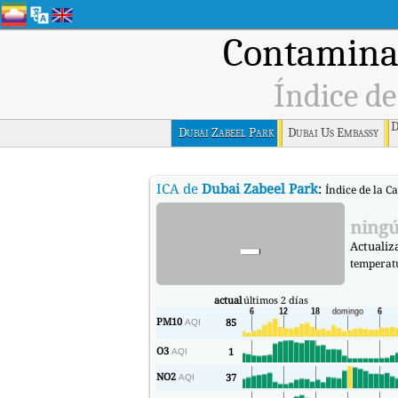
Contaminac
Índice de
D
Dubai Zabeel Park
Dubai Us Embassy
ICA de
Dubai Zabeel Park
:
Índice de la C
-
ningú
Actualiz
temperat
actual
últimos 2 días
PM10
85
AQI
O3
1
AQI
NO2
37
AQI