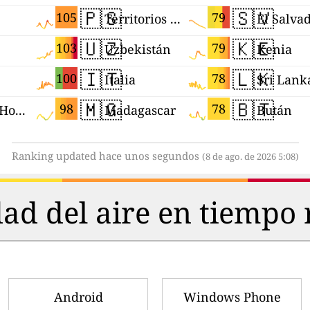
🇵🇸
🇸🇻
105
79
Territorios Palestinos
El Salva
🇺🇿
🇰🇪
103
79
Uzbekistán
Kenia
🇮🇹
🇱🇰
100
78
Italia
Sri Lank
🇲🇬
🇧🇹
98
78
RAE de Hong Kong (China)
Madagascar
Bután
Ranking updated hace unos segundos
(8 de ago. de 2026 5:08)
dad del aire en tiempo 
Android
Windows Phone