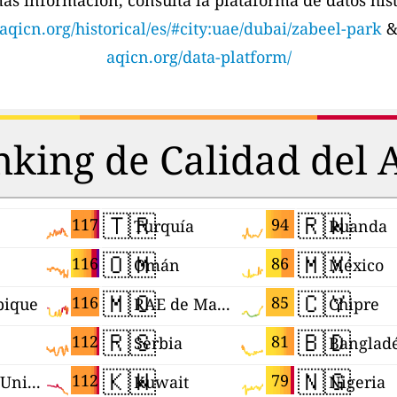
ás información, consulta la plataforma de datos hist
aqicn.org/historical/es/#city:uae/dubai/zabeel-park
aqicn.org/data-platform/
king de Calidad del 
🇹🇷
🇷🇼
117
94
Turquía
Ruanda
🇴🇲
🇲🇽
116
86
Omán
México
🇲🇴
🇨🇾
116
85
ique
RAE de Macao (China)
Chipre
🇷🇸
🇧🇩
112
81
Serbia
Banglad
🇰🇼
🇳🇬
112
79
Estados Unidos
Kuwait
Nigeria