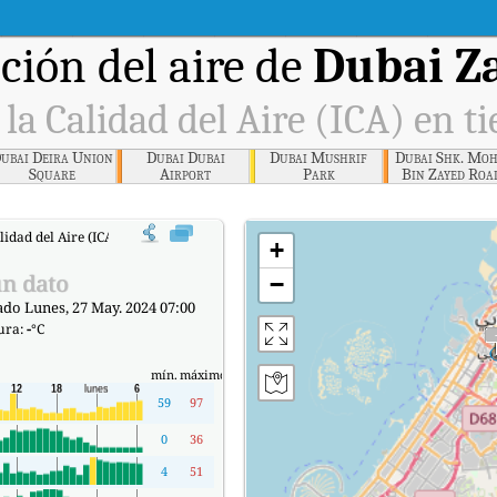
ión del aire de
Dubai Z
 la Calidad del Aire (ICA) en t
ubai Deira Union
Dubai Dubai
Dubai Mushrif
Dubai Shk. Moh
Square
Airport
Park
Bin Zayed Roa
alidad del Aire (ICA) de Dubai Zabeel Park en tiempo real.
+
n dato
−
ado Lunes, 27 May. 2024 07:00
ura:
-
°C
mín.
máximo
59
97
0
36
4
51