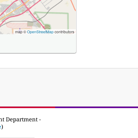
map ©
OpenStreetMap
contributors
nt Department -
e
)