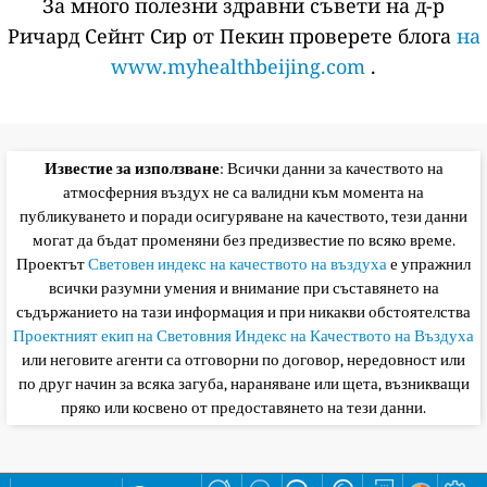
За много полезни здравни съвети на д-р
Ричард Сейнт Сир от Пекин проверете блога
на
www.myhealthbeijing.com
.
Известие за използване
: Всички данни за качеството на
атмосферния въздух не са валидни към момента на
публикуването и поради осигуряване на качеството, тези данни
могат да бъдат променяни без предизвестие по всяко време.
Проектът
Световен индекс на качеството на въздуха
е упражнил
всички разумни умения и внимание при съставянето на
съдържанието на тази информация и при никакви обстоятелства
Проектният екип на Световния Индекс на Качеството на Въздуха
или неговите агенти са отговорни по договор, нередовност или
по друг начин за всяка загуба, нараняване или щета, възникващи
пряко или косвено от предоставянето на тези данни.