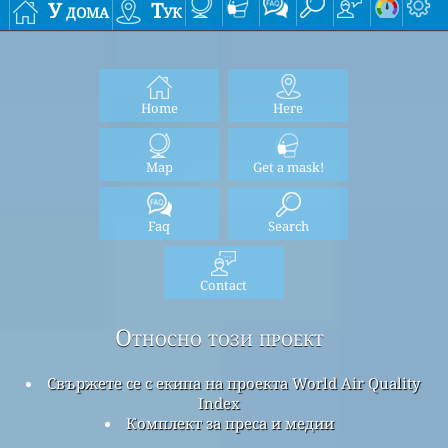
У дома
Тук
Home
Here
Map
Get a mask!
Faq
Search
Contact
Относно този проект
Свържете се с екипа на проекта World Air Quality
Index
Комплект за преса и медии