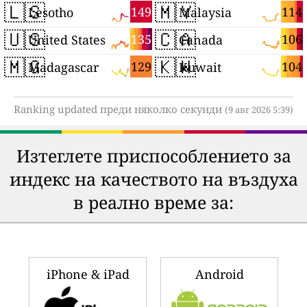
🇱🇸
🇲🇾
149
114
Lesotho
Malaysia
🇺🇸
🇨🇦
135
106
United States
Canada
🇲🇬
🇰🇼
129
104
Madagascar
Kuwait
Ranking updated преди няколко секунди
(9 авг 2026 5:39)
Изтеглете приспособлението за
индекс на качеството на въздуха
в реално време за:
iPhone & iPad
Android