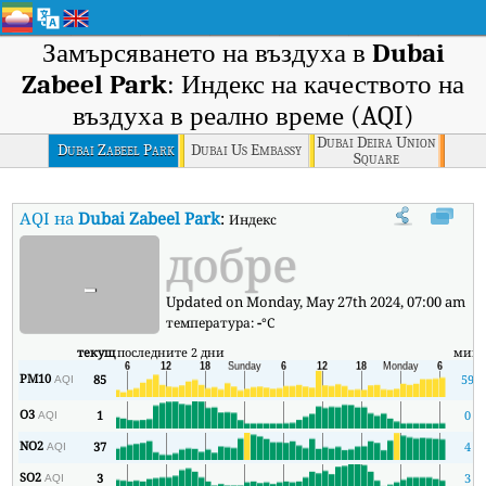
Замърсяването на въздуха в
Dubai
Zabeel Park
: Индекс на качеството на
въздуха в реално време (AQI)
Dubai Deira Union
Dubai Zabeel Park
Dubai Us Embassy
Square
AQI на
Dubai Zabeel Park
:
Индекс на качеството на въздуха в реал
добре
-
Updated on Monday, May 27th 2024, 07:00 am
температура:
-
°C
текущ
последните 2 дни
мин
PM10
85
59
AQI
O3
1
0
AQI
NO2
37
4
AQI
SO2
3
3
AQI