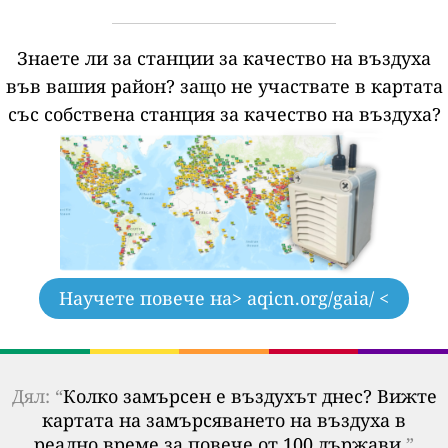
Знаете ли за станции за качество на въздуха
във вашия район?
защо не участвате в картата
със собствена станция за качество на въздуха?
Научете повече на
> aqicn.org/gaia/ <
Дял: “
Колко замърсен е въздухът днес? Вижте
картата на замърсяването на въздуха в
реално време за повече от 100 държави.
”