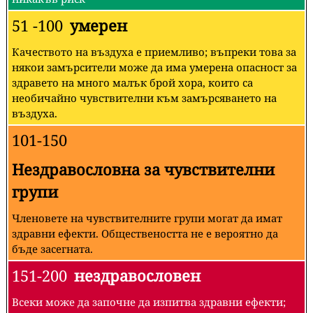
51 -100
умерен
Качеството на въздуха е приемливо; въпреки това за
някои замърсители може да има умерена опасност за
здравето на много малък брой хора, които са
необичайно чувствителни към замърсяването на
въздуха.
101-150
Нездравословна за чувствителни
групи
Членовете на чувствителните групи могат да имат
здравни ефекти. Обществеността не е вероятно да
бъде засегната.
151-200
нездравословен
Всеки може да започне да изпитва здравни ефекти;