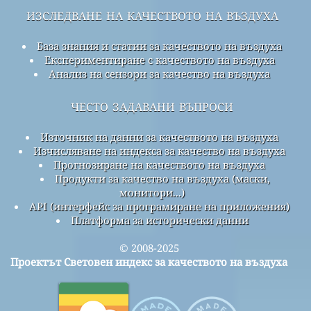
изследване на качеството на въздуха
База знания и статии за качеството на въздуха
Експериментиране с качеството на въздуха
Анализ на сензори за качество на въздуха
често задавани въпроси
Източник на данни за качеството на въздуха
Изчисляване на индекса за качество на въздуха
Прогнозиране на качеството на въздуха
Продукти за качество на въздуха (маски,
монитори...)
API (интерфейс за програмиране на приложения)
Платформа за исторически данни
© 2008-2025
Проектът Световен индекс за качеството на въздуха