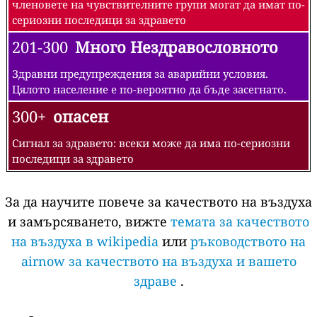
членовете на чувствителните групи могат да имат по-
сериозни последици за здравето
201-300
Много Нездравословното
Здравни предупреждения за аварийни условия.
Цялото население е по-вероятно да бъде засегнато.
300+
опасен
Сигнал за здравето: всеки може да има по-сериозни
последици за здравето
За да научите повече за качеството на въздуха
и замърсяването, вижте
темата за качеството
на въздуха в wikipedia
или
ръководството на
airnow за качеството на въздуха и вашето
здраве
.