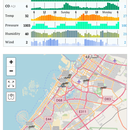
CO
6
2
AQI
Temp
32
27
Pressure
1003
1000
Humidity
40
21
Wind
2
2
+
−