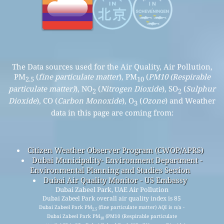
The Data sources used for the Air Quality, Air Pollution,
PM
(
fine particulate matter
), PM
(
PM10 (Respirable
2.5
10
particulate matter)
), NO
(
Nitrogen Dioxide
), SO
(
Sulphur
2
2
Dioxide
), CO (
Carbon Monoxide
), O
(
Ozone
) and Weather
3
data in this page are coming from:
Citizen Weather Observer Program (CWOP/APRS)
Dubai Municipality- Environment Department -
Environmental Planning and Studies Section
Dubai Air Quality Monitor - US Embassy
Dubai Zabeel Park, UAE Air Pollution
Dubai Zabeel Park overall air quality index is 85
Dubai Zabeel Park PM
(fine particulate matter) AQI is n/a -
2.5
Dubai Zabeel Park PM
(PM10 (Respirable particulate
10