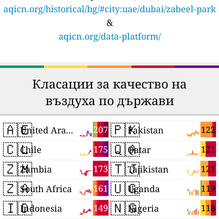
aqicn.org/historical/bg/#city:uae/dubai/zabeel-park
&
aqicn.org/data-platform/
Класации за качество на
въздуха по държави
🇦🇪
🇵🇰
207
122
United Arab Emirates
Pakistan
🇨🇱
🇶🇦
175
121
Chile
Qatar
🇿🇲
🇹🇯
173
121
Zambia
Tajikistan
🇿🇦
🇺🇬
161
119
South Africa
Uganda
🇮🇩
🇳🇬
149
118
Indonesia
Nigeria