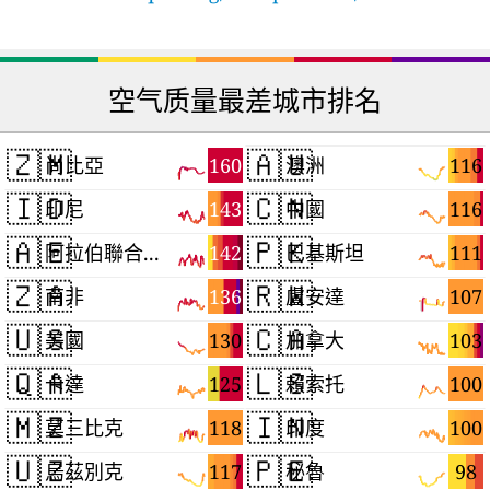
空气质量最差城市排名
🇿🇲
🇦🇺
160
116
尚比亞
澳洲
🇮🇩
🇨🇳
143
116
印尼
中國
🇦🇪
🇵🇰
142
111
阿拉伯聯合大公國
巴基斯坦
🇿🇦
🇷🇼
136
107
南非
盧安達
🇺🇸
🇨🇦
130
103
美國
加拿大
🇶🇦
🇱🇸
125
100
卡達
賴索托
🇲🇿
🇮🇳
118
100
莫三比克
印度
🇺🇿
🇵🇪
117
98
烏茲別克
秘魯