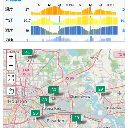
溫度
27
26
气压
1017
1013
濕度
89
50
風速
2
1
+
−