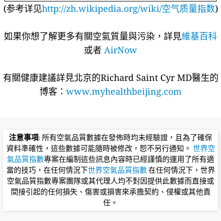
(参考详见
http://zh.wikipedia.org/wiki/空气质量指数
)
如果你想了解更多有關空氣質量與污染，詳見
維基百科
或者
AirNow
有關健康建議詳​​見北京的Richard Saint Cyr MD醫生的
博客：
www.myhealthbeijing.com
注意事項
: 所有空氣品質數據在發佈時均未經驗證，且為了確保
資料準確性，這些數據可能隨時被修改，恕不另行通知。
世界空
氣品質指數
專案在編制這些訊息內容時已經謹慎的運用了所有適
當的技巧，在任何情況下
世界空氣品質指數
在任何情況下，世界
空氣品質指數專案團隊或其代理人均不對因提供此數據而直接或
間接引起的任何損失、傷害或損害來承擔契約、侵權或其他責
任。