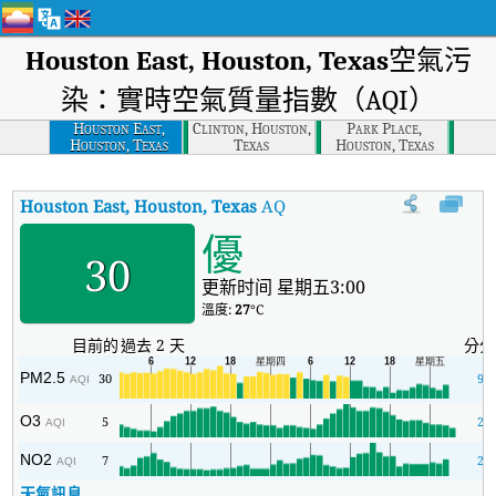
Houston East, Houston, Texas
空氣污
染：實時空氣質量指數（AQI）
Houston East,
Clinton, Houston,
Park Place,
Houston, Texas
Texas
Houston, Texas
Houston East, Houston, Texas
AQI
:
Houston East, Houston, 
優
30
更新时间 星期五3:00
溫度:
27
°C
目前的
過去 2 天
分分
PM2.5
30
9
AQI
O3
5
2
AQI
NO2
7
2
AQI
天氣訊息