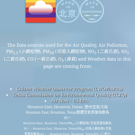
The Data sources used for the Air Quality, Air Pollution,
PM
(
小顆粒物
), PM
(
可吸入顆粒物
), NO
(
二氧化氮
), SO
2.5
10
2
2
(
二氧化硫
), CO (
一氧化碳
), O
(
臭氧
) and Weather data in this
3
page are coming from:
Citizen Weather Observer Program (CWOP/APRS)
Texas Commission on Environmental Quality (TCEQ)
Air Now - US EPA
Houston East, Houston, Texas, 德州空氣污染
Houston East, Houston, Texas整體空氣質量指數為
30。
Houston East, Houston, TexasPM
(小顆粒物) 空氣質量指數為
2.5
30。 - Houston East, Houston, TexasPM
(可吸入顆粒物) 空氣
10
質量指數為n/a。 - Houston East, Houston, TexasNO
(二氧化
2