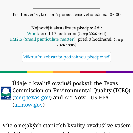
Předpověď vykreslená pomocí časového pásma -06:00
Nejnovější aktualizace předpovědi:
Wind
: před 17 hodinami
[6. srp 2026 4:41]
PM2.5 (Small particulate matter)
: před 9 hodinami
[6. srp
2026 13:05]
kliknutím zobrazíte podrobnou předpověď
Údaje o kvalitě ovzduší poskytl:
the Texas
Commission on Environmental Quality (TCEQ)
(
tceq.texas.gov
) and Air Now - US EPA
(
airnow.gov
)
Víte o nějakých stanicích kvality ovzduší ve vašem