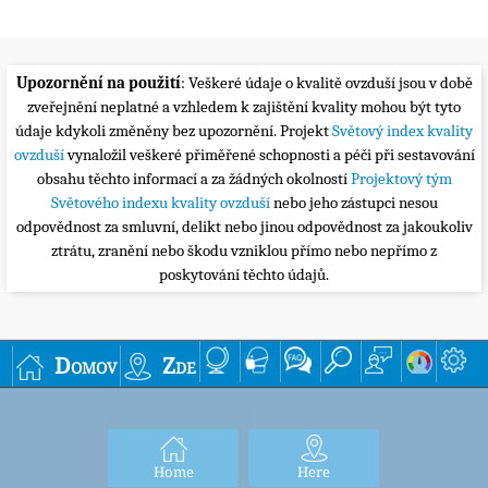
Upozornění na použití
: Veškeré údaje o kvalitě ovzduší jsou v době
zveřejnění neplatné a vzhledem k zajištění kvality mohou být tyto
údaje kdykoli změněny bez upozornění. Projekt
Světový index kvality
ovzduší
vynaložil veškeré přiměřené schopnosti a péči při sestavování
obsahu těchto informací a za žádných okolností
Projektový tým
Světového indexu kvality ovzduší
nebo jeho zástupci nesou
odpovědnost za smluvní, delikt nebo jinou odpovědnost za jakoukoliv
ztrátu, zranění nebo škodu vzniklou přímo nebo nepřímo z
poskytování těchto údajů.
Domov
Zde
Home
Here