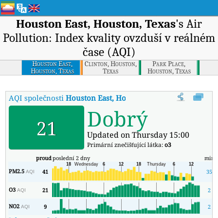
Houston East, Houston, Texas
's Air
Pollution: Index kvality ovzduší v reálném
čase (AQI)
Houston East,
Clinton, Houston,
Park Place,
Houston, Texas
Texas
Houston, Texas
AQI společnosti
Houston East, Houston, Texas
:
Index kvality v
Dobrý
21
Updated on Thursday 15:00
Primární znečišťující látka:
o3
proud
poslední 2 dny
min
PM2.5
41
35
AQI
O3
21
2
AQI
NO2
9
2
AQI