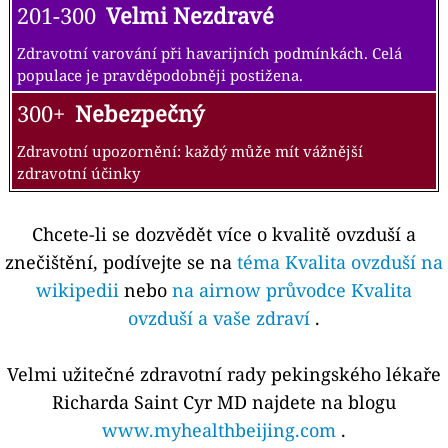
201-300
Velmi Nezdravé
Zdravotní varování při havarijních podmínkách. Celá
populace je pravděpodobněji postižena.
300+
Nebezpečný
Zdravotní upozornění: každý může mít vážnější
zdravotní účinky
Chcete-li se dozvědět více o kvalitě ovzduší a
znečištění, podívejte se na
téma Kvalita ovzduší na
wikipedii
nebo
na airnow průvodce Kvalita
ovzduší a vaše zdraví
.
Velmi užitečné zdravotní rady pekingského lékaře
Richarda Saint Cyr MD najdete na blogu
www.myhealthbeijing.com
.