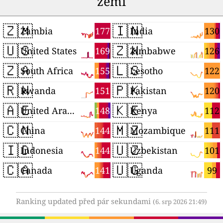
zemí
🇿🇲
🇮🇳
177
130
Zambia
India
🇺🇸
🇿🇼
169
126
United States
Zimbabwe
🇿🇦
🇱🇸
155
122
South Africa
Lesotho
🇷🇼
🇵🇰
151
120
Rwanda
Pakistan
🇦🇪
🇰🇪
148
112
United Arab Emirates
Kenya
🇨🇳
🇲🇿
144
111
China
Mozambique
🇮🇩
🇺🇿
144
101
Indonesia
Uzbekistan
🇨🇦
🇺🇬
141
99
Canada
Uganda
Ranking updated před pár sekundami
(6. srp 2026 21:49)