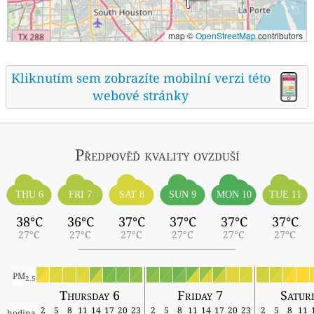
map ©
OpenStreetMap
contributors
Kliknutím sem zobrazíte mobilní verzi této
webové stránky
Předpověď kvality ovzduší
THU 6
FRI 7
SAT 8
SUN 9
MON 10
TUE 11
38°C
36°C
37°C
37°C
37°C
37°C
27°C
27°C
27°C
27°C
27°C
27°C
PM
2.5
Thursday 6
Friday 7
Satur
2
5
8
11
14
17
20
23
2
5
8
11
14
17
20
23
2
5
8
11
hodina