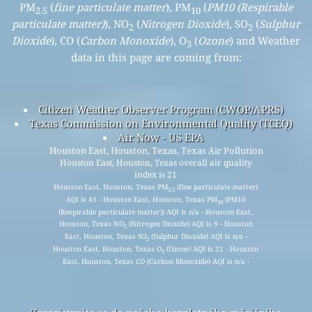
PM
(
fine particulate matter
), PM
(
PM10 (Respirable
2.5
10
particulate matter)
), NO
(
Nitrogen Dioxide
), SO
(
Sulphur
2
2
Dioxide
), CO (
Carbon Monoxide
), O
(
Ozone
) and Weather
3
data in this page are coming from:
Citizen Weather Observer Program (CWOP/APRS)
Texas Commission on Environmental Quality (TCEQ)
Air Now - US EPA
Houston East, Houston, Texas, Texas Air Pollution
Houston East, Houston, Texas overall air quality
index is 21
Houston East, Houston, Texas PM
(fine particulate matter)
2.5
AQI is 41 - Houston East, Houston, Texas PM
(PM10
10
(Respirable particulate matter)) AQI is n/a - Houston East,
Houston, Texas NO
(Nitrogen Dioxide) AQI is 9 - Houston
2
East, Houston, Texas SO
(Sulphur Dioxide) AQI is n/a -
2
Houston East, Houston, Texas O
(Ozone) AQI is 21 - Houston
3
East, Houston, Texas CO (Carbon Monoxide) AQI is n/a -