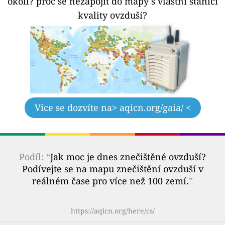
okolí?
proč se nezapojit do mapy s vlastní stanicí
kvality ovzduší?
Více se dozvíte na
> aqicn.org/gaia/ <
Podíl: “
Jak moc je dnes znečištěné ovzduší?
Podívejte se na mapu znečištění ovzduší v
reálném čase pro více než 100 zemí.
”
https://aqicn.org/here/cs/