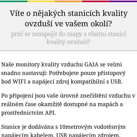
Víte o nějakých stanicích kvality
ovzduší ve vašem okolí?
proč se nezapojit do mapy s vlastní stanicí
kvality ovzduší?
Naše monitory kvality vzduchu GAIA se velmi
snadno nastavují: Potřebujete pouze přístupový
bod WIFI a napájecí zdroj kompatibilní s USB.
Po připojení jsou vaše úrovně znečištění vzduchu v
reálném čase okamžitě dostupné na mapách a
prostřednictvím API.
Stanice je dodávána s 10metrovým vodotěsným
napájecím kabelem, USB napájecím zdrojem,