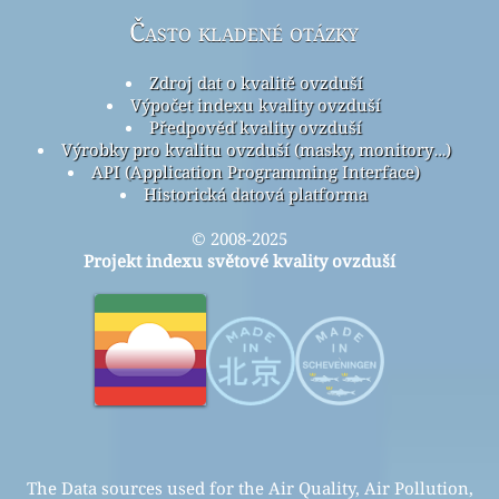
Často kladené otázky
Zdroj dat o kvalitě ovzduší
Výpočet indexu kvality ovzduší
Předpověď kvality ovzduší
Výrobky pro kvalitu ovzduší (masky, monitory…)
API (Application Programming Interface)
Historická datová platforma
© 2008-2025
Projekt indexu světové kvality ovzduší
The Data sources used for the Air Quality, Air Pollution,