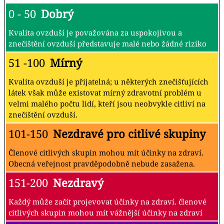
0 - 50
Dobrý
Kvalita ovzduší je považována za uspokojivou a
znečištění ovzduší představuje malé nebo žádné riziko
51 -100
Mírný
Kvalita ovzduší je přijatelná; u některých znečišťujících
látek však může existovat mírný zdravotní problém u
velmi malého počtu lidí, kteří jsou neobvykle citliví na
znečištění ovzduší.
101-150
Nezdravé pro citlivé skupiny
Členové citlivých skupin mohou mít účinky na zdraví.
Obecná veřejnost pravděpodobně nebude zasažena.
151-200
Nezdravý
Každý může začít projevovat účinky na zdraví. členové
citlivých skupin mohou mít vážnější účinky na zdraví