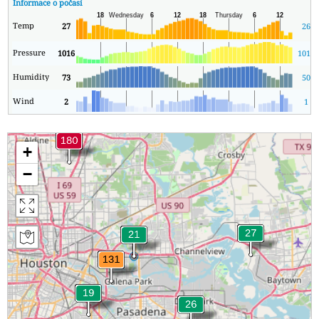
Informace o počasí
Temp
27
26
Pressure
1016
1012
Humidity
73
50
Wind
2
1
+
−