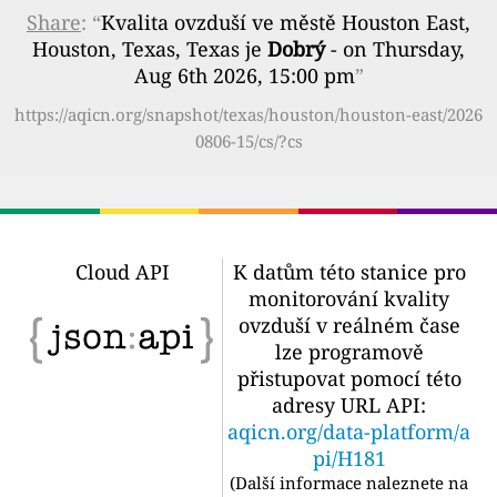
Share
: “
Kvalita ovzduší ve městě Houston East,
Houston, Texas, Texas je
Dobrý
- on Thursday,
Aug 6th 2026, 15:00 pm
”
https://aqicn.org/snapshot/texas/houston/houston-east/2026
0806-15/cs/?cs
Cloud API
K datům této stanice pro
monitorování kvality
ovzduší v reálném čase
lze programově
přistupovat pomocí této
adresy URL API:
aqicn.org/data-platform/a
pi/H181
(
Další informace naleznete na