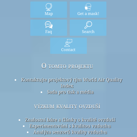
Map
Get a mask!
Faq
Search
Contact
O tomto projektu
Kontaktujte projektový tým World Air Quality
Index
Sada pro tisk a média
výzkum kvality ovzduší
Znalostní báze a články o kvalitě ovzduší
Experimentování s kvalitou vzduchu
Analýza senzorů kvality vzduchu