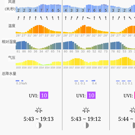
风速
(米/秒)
2
2
3
4
7
7
6
5
4
3
3
3
7
6
6
5
3
2
2
4
温度
28°
27°
31°
36°
37°
33°
30°
29°
28°
27°
31°
37°
36°
32°
30°
28°
28°
27°
32°
36°
相对湿度
81
86
60
36
34
47
65
74
80
86
59
33
40
52
62
73
78
82
53
35
气压
1015
1016
1017
1016
1014
1014
1016
1016
1016
1017
1018
1017
1015
1016
1017
1017
1017
1017
1019
1018
1
总降水量
0.3
NaN
0.1
0.1
0.4
0.1
0.1
0.1
10
10
UVI:
UVI:
UVI:
5:43 ~ 19:13
5:43 ~ 19:12
5:44 ~