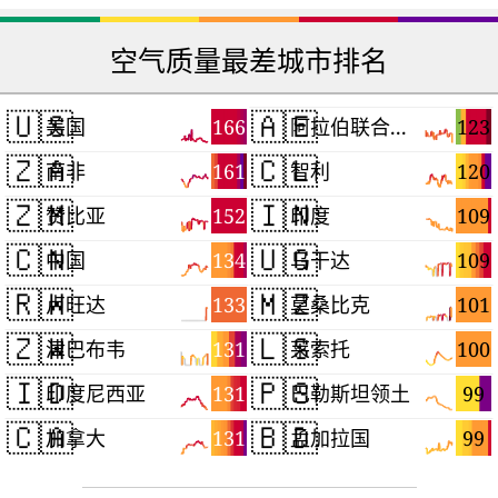
空气质量最差城市排名
🇺🇸
🇦🇪
166
123
美国
阿拉伯联合酋长国
🇿🇦
🇨🇱
161
120
南非
智利
🇿🇲
🇮🇳
152
109
赞比亚
印度
🇨🇳
🇺🇬
134
109
中国
乌干达
🇷🇼
🇲🇿
133
101
卢旺达
莫桑比克
🇿🇼
🇱🇸
131
100
津巴布韦
莱索托
🇮🇩
🇵🇸
131
99
印度尼西亚
巴勒斯坦领土
🇨🇦
🇧🇩
131
99
加拿大
孟加拉国