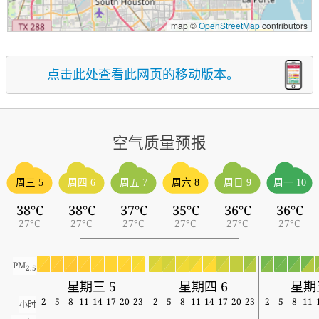
map ©
OpenStreetMap
contributors
点击此处查看此网页的移动版本。
空气质量预报
周三 5
周四 6
周五 7
周六 8
周日 9
周一 10
38°C
38°C
37°C
35°C
36°C
36°C
27°C
27°C
27°C
27°C
27°C
27°C
PM
2.5
星期三 5
星期四 6
星期
2
5
8
11
14
17
20
23
2
5
8
11
14
17
20
23
2
5
8
11
小时