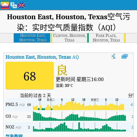
Houston East, Houston, Texas
空气污
染：实时空气质量指数（AQI）
Houston East,
Clinton, Houston,
Park Place,
Houston, Texas
Texas
Houston, Texas
Houston East, Houston, Texas
AQI
:
Houston East, Houston, 
良
68
更新时间 星期三16:00
温度:
35
°C
当前的
过去 2 天
分钟
PM2.5
68
43
AQI
O3
21
2
AQI
NO2
2
2
AQI
气象数据