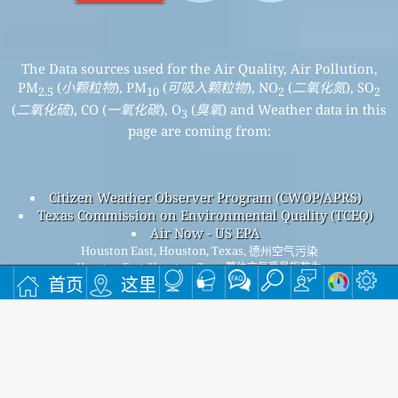
The Data sources used for the Air Quality, Air Pollution,
PM
(
小颗粒物
), PM
(
可吸入颗粒物
), NO
(
二氧化氮
), SO
2.5
10
2
2
(
二氧化硫
), CO (
一氧化碳
), O
(
臭氧
) and Weather data in this
3
page are coming from:
Citizen Weather Observer Program (CWOP/APRS)
Texas Commission on Environmental Quality (TCEQ)
Air Now - US EPA
Houston East, Houston, Texas, 德州空气污染
Houston East, Houston, Texas整体空气质量指数为
首页
这里
68。
Houston East, Houston, TexasPM
(小颗粒物) 空气质量指数为
2.5
68。 - Houston East, Houston, TexasPM
(可吸入颗粒物) 空气
10
质量指数为n/a。 - Houston East, Houston, TexasNO
(二氧化
2
氮) 空气质量指数为2。 - Houston East, Houston, TexasSO
(二
2
氧化硫) 空气质量指数为n/a。 - Houston East, Houston,
TexasO
(臭氧) 空气质量指数为21。 - Houston East, Houston,
3
TexasCO (一氧化碳) 空气质量指数为n/a。 -