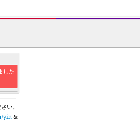
ました
ださい。
n/yin
&