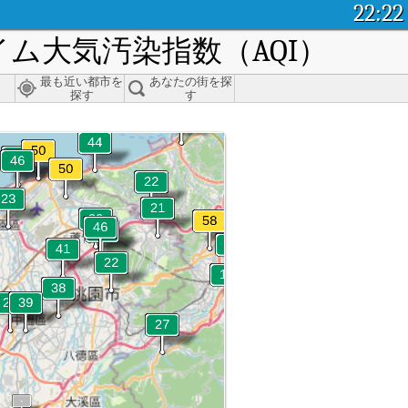
22:22
ム大気汚染指数（AQI）
最も近い都市を
あなたの街を探
探す
す