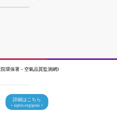
ncy (行政院環保署－空氣品質監測網)
詳細はこちら
> aqicn.org/gaia/ <