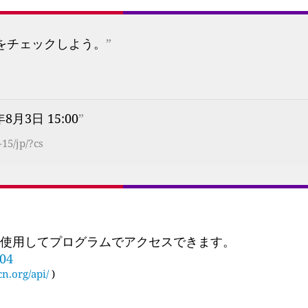
プをチェックしよう。
”
年8月3日 15:00
”
15/jp/?cs
 を使用してプログラムでアクセスできます。
904
cn.org/api/
)