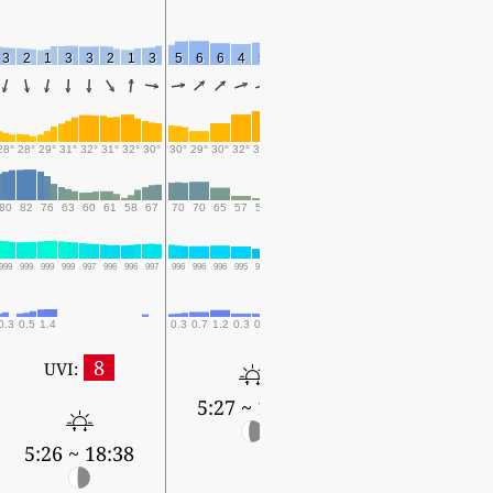
3
2
1
3
3
2
1
3
5
6
6
4
5
5
4
6
8
9
5
9
11
6
8
28°
28°
29°
31°
32°
31°
32°
30°
30°
29°
30°
32°
32°
31°
30°
30°
29°
28°
28°
27°
28°
28°
28°
80
82
76
63
60
61
58
67
70
70
65
57
55
57
66
70
71
74
78
82
76
77
78
999
999
999
999
997
996
996
997
996
996
996
995
994
992
994
994
992
991
991
991
989
988
988
0.3
0.5
1.4
0.3
0.7
1.2
0.3
0.3
0.1
0.4
0.9
2.3
2.4
5.4
6.4
7.3
0.9
1.6
8
UVI:
5:27 ~ 18:37
5:27 ~ 18:37
5:26 ~ 18:38