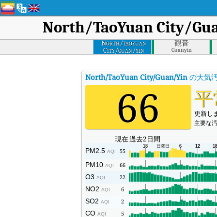
North/TaoYuan City/Gu
North/taoyuan
觀音
City/guan/yin
Guanyin
North/TaoYuan City/Guan/Yin
の大気
66
平
更新しまし
主要な汚
現在
過去2日間
PM2.5
55
AQI
PM10
66
AQI
O3
22
AQI
NO2
6
AQI
SO2
2
AQI
CO
5
AQI