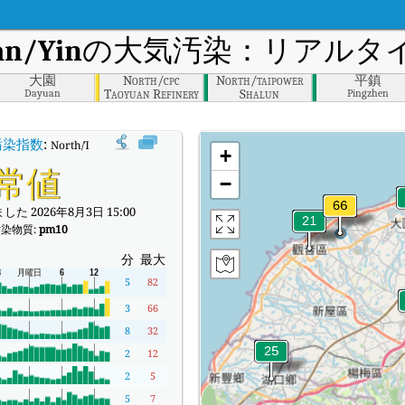
an/Yin
の大気汚染：リアルタイ
大園
North/cpc
North/taipower
平鎮
Taoyuan Refinery
Shalun
Dayuan
Pingzhen
F5
汚染指数
:
North/TaoYuan City/Guan/Yinのリアルタイム大気汚染指数（AQI）。
+
常値
−
た 2026年8月3日 15:00
染物質:
pm10
分
最大
5
82
3
66
8
32
2
12
2
5
5
7