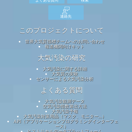
連絡先
このプロジェクトについて
世界大気質指標チームへのお問い合わせ
報道機関向けキット
大気汚染の研究
大気汚染に関する詳細
大気質の実験
センサーによる大気汚染分析
よくある質問
大気汚染観測データ
空気汚染指数算出方法
大気汚染予報
大気汚染対策用品（マスク、モニター...）
API（アプリケーションプログラミングインターフェ
ース）
ヒストリカルデータプラットフォーム