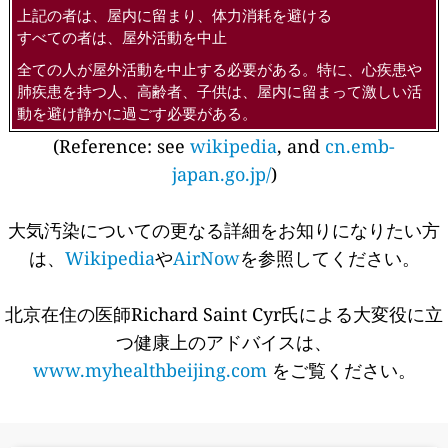
上記の者は、屋内に留まり、体力消耗を避ける
すべての者は、屋外活動を中止
全ての人が屋外活動を中止する必要がある。特に、心疾患や
肺疾患を持つ人、高齢者、子供は、屋内に留まって激しい活
動を避け静かに過ごす必要がある。
(Reference: see
wikipedia
, and
cn.emb-
japan.go.jp/
)
大気汚染についての更なる詳細をお知りになりたい方
は、
Wikipedia
や
AirNow
を参照してください。
北京在住の医師Richard Saint Cyr氏による大変役に立
つ健康上のアドバイスは、
www.myhealthbeijing.com
をご覧ください。