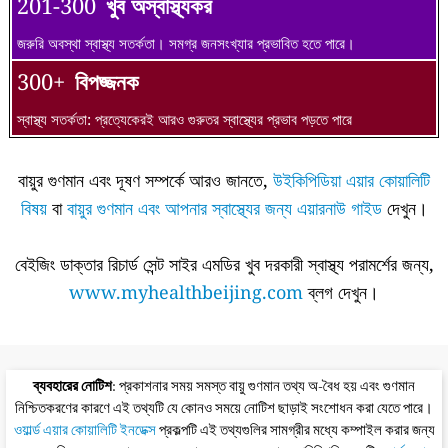
201-300
খুব অস্বাস্থ্যকর
জরুরি অবস্থা স্বাস্থ্য সতর্কতা। সমগ্র জনসংখ্যার প্রভাবিত হতে পারে।
300+
বিপজ্জনক
স্বাস্থ্য সতর্কতা: প্রত্যেকেরই আরও গুরুতর স্বাস্থ্যের প্রভাব পড়তে পারে
বায়ুর গুণমান এবং দূষণ সম্পর্কে আরও জানতে,
উইকিপিডিয়া এয়ার কোয়ালিটি
বিষয়
বা
বায়ুর গুণমান এবং আপনার স্বাস্থ্যের জন্য এয়ারনাউ গাইড
দেখুন।
বেইজিং ডাক্তার রিচার্ড সেন্ট সাইর এমডির খুব দরকারী স্বাস্থ্য পরামর্শের জন্য,
www.myhealthbeijing.com
ব্লগ দেখুন।
ব্যবহারের নোটিশ
: প্রকাশনার সময় সমস্ত বায়ু গুণমান তথ্য অ-বৈধ হয় এবং গুণমান
নিশ্চিতকরণের কারণে এই তথ্যটি যে কোনও সময়ে নোটিশ ছাড়াই সংশোধন করা যেতে পারে।
ওয়ার্ল্ড এয়ার কোয়ালিটি ইনডেক্স
প্রকল্পটি এই তথ্যগুলির সামগ্রীর মধ্যে কম্পাইল করার জন্য