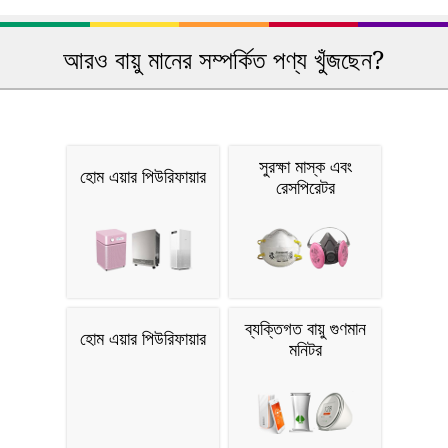
আরও বায়ু মানের সম্পর্কিত পণ্য খুঁজছেন?
সুরক্ষা মাস্ক এবং
হোম এয়ার পিউরিফায়ার
রেসপিরেটর
ব্যক্তিগত বায়ু গুণমান
হোম এয়ার পিউরিফায়ার
মনিটর