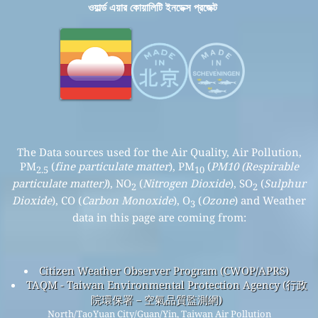
ওয়ার্ল্ড এয়ার কোয়ালিটি ইনডেক্স প্রজেক্ট
The Data sources used for the Air Quality, Air Pollution,
PM
(
fine particulate matter
), PM
(
PM10 (Respirable
2.5
10
particulate matter)
), NO
(
Nitrogen Dioxide
), SO
(
Sulphur
2
2
Dioxide
), CO (
Carbon Monoxide
), O
(
Ozone
) and Weather
3
data in this page are coming from:
Citizen Weather Observer Program (CWOP/APRS)
TAQM - Taiwan Environmental Protection Agency (行政
院環保署－空氣品質監測網)
North/TaoYuan City/Guan/Yin, Taiwan Air Pollution