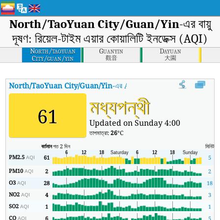
North/TaoYuan City/Guan/Yin
-এর বায়ু
দূষণ: রিয়েল-টাইম এয়ার কোয়ালিটি ইনডেক্স (AQI)
North/taoyuan
Guanyin
Dayuan
City/guan/yin
觀音
大園
North/TaoYuan City/Guan/Yin
-এর AQI
:
North/TaoYuan City/Guan/Yin-এর 
মধ্যপন্থী
61
Updated on Sunday 4:00
তাপমাত্রা:
26
°C
বর্তমান
গত 2 দিন
মিনিট
সর্
PM2.5
61
5
AQI
PM10
2
2
AQI
O3
28
18
AQI
NO2
4
3
AQI
SO2
1
1
AQI
CO
6
5
AQI