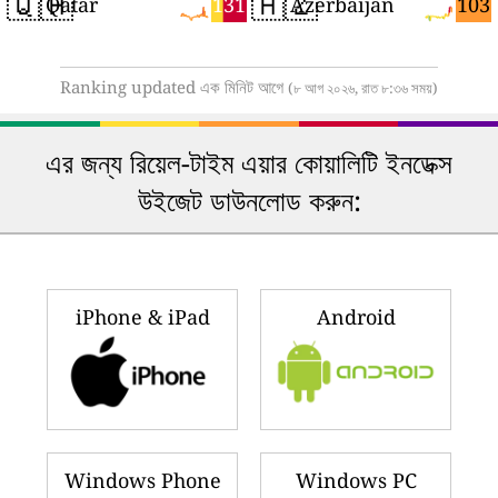
🇶🇦
🇦🇿
131
103
Qatar
Azerbaijan
Ranking updated এক মিনিট আগে
(৮ আগ ২০২৬, রাত ৮:৩৬ সময়)
এর জন্য রিয়েল-টাইম এয়ার কোয়ালিটি ইনডেক্স
উইজেট ডাউনলোড করুন:
iPhone & iPad
Android
Windows Phone
Windows PC