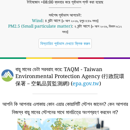
টাইমজোন +08:00 ব্যবহার করে পূর্বাভাস প্লট করা হয়েছে
সর্বশেষ পূর্বাভাস আপডেট:
Wind
: ৪ ঘন্টা আগে
[৮ আগ ২০২৬, দুপুর ৪:৪৯ সময়]
PM2.5 (Small particulate matter)
: ২ ঘন্টা আগে
[৮ আগ ২০২৬, বিকাল ৬:১২
সময়]
বিস্তারিত পূর্বাভাস দেখতে ক্লিক করুন
বায়ু মানের ডেটা সরবরাহ করে:
TAQM - Taiwan
Environmental Protection Agency (行政院環
保署－空氣品質監測網) (
epa.gov.tw
)
আপনি কি আপনার এলাকায় কোন এয়ার কোয়ালিটি স্টেশন জানেন?
কেন আপনার
নিজস্ব বায়ু মানের স্টেশনের সাথে মানচিত্রে অংশগ্রহণ করবেন না?