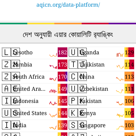
aqicn.org/data-platform/
দেশ অনুযায়ী এয়ার কোয়ালিটি র‍্যাঙ্কিং
🇱🇸
🇺🇬
182
129
Lesotho
Uganda
🇿🇲
🇹🇯
173
114
Zambia
Tajikistan
🇿🇦
🇨🇳
170
113
South Africa
China
🇦🇪
🇺🇿
149
111
United Arab Emirates
Uzbekistan
🇮🇩
🇵🇰
145
106
Indonesia
Pakistan
🇺🇸
🇰🇪
144
105
United States
Kenya
🇮🇳
🇸🇬
139
103
India
Singapore