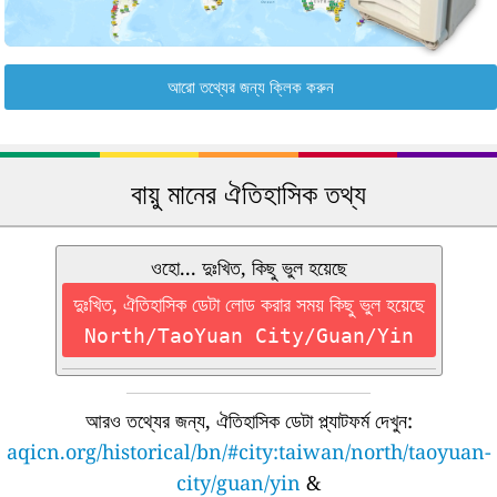
আরো তথ্যের জন্য ক্লিক করুন
বায়ু মানের ঐতিহাসিক তথ্য
ওহো... দুঃখিত, কিছু ভুল হয়েছে
দুঃখিত, ঐতিহাসিক ডেটা লোড করার সময় কিছু ভুল হয়েছে
North/TaoYuan City/Guan/Yin
আরও তথ্যের জন্য, ঐতিহাসিক ডেটা প্ল্যাটফর্ম দেখুন:
aqicn.org/historical/bn/#city:taiwan/north/taoyuan-
city/guan/yin
&