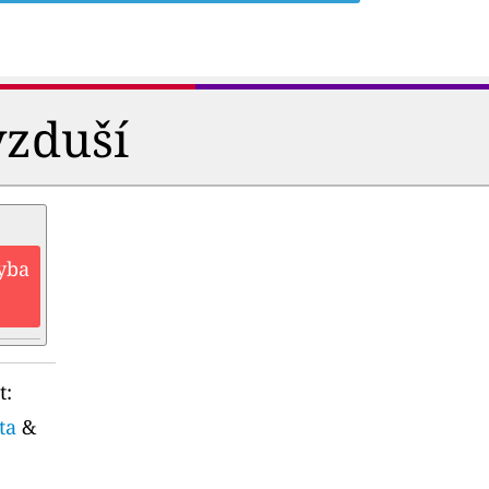
vzduší
hyba
t:
ta
&