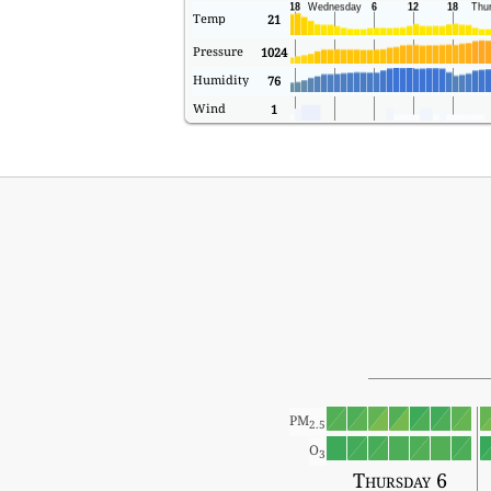
Temp
21
Pressure
1024
Humidity
76
Wind
1
PM
2.5
O
3
Thursday 6