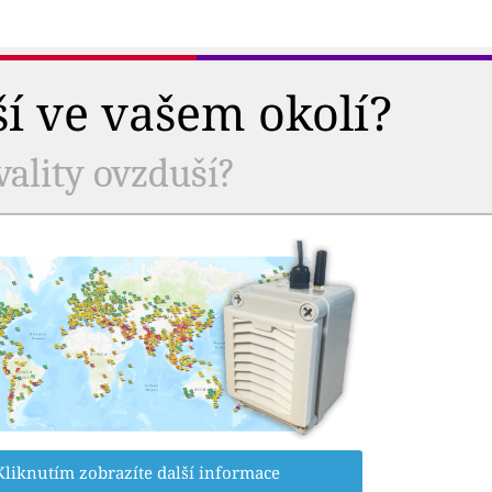
ší ve vašem okolí?
vality ovzduší?
Kliknutím zobrazíte další informace