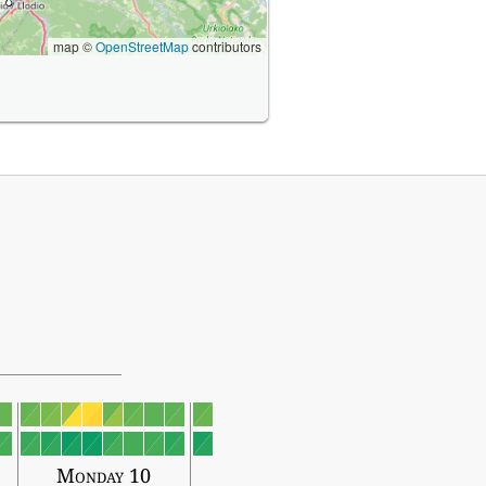
map ©
OpenStreetMap
contributors
Monday 10