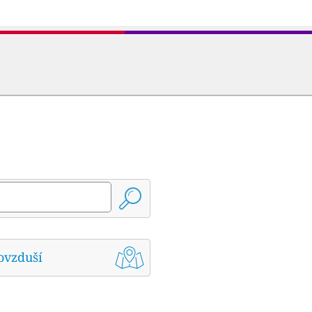
ovzduší