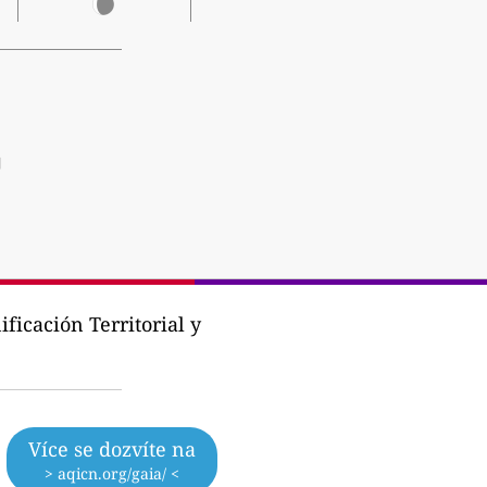
]
icación Territorial y
Více se dozvíte na
> aqicn.org/gaia/ <