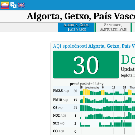
Algorta, Getxo, País Vasc
Algorta, Getxo,
Santurce,
Pais Vasco
Santurtzi, Pais
Vasco
AQI společnosti
Algorta, Getxo, País 
30
D
Updat
teplota:
proud
poslední 2 dny
PM2.5
30
AQI
PM10
17
AQI
O3
27
AQI
NO2
1
AQI
SO2
2
AQI
CO
0
AQI