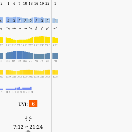
22
1
4
7
10
13
16
19
22
1
4
4
3
3
2
2
3
3
2
1
2°
22°
21°
21°
21°
22°
22°
23°
22°
22°
78
81
85
85
84
79
76
76
78
78
019
1019
1018
1018
1019
1019
1018
1018
1019
1018
.1
0.1
0.1
0.3
0.2
0.3
6
UVI:
7:12 ~ 21:24