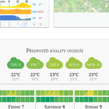
20
27
1018
1024
68
95
0
2
Předpověď kvality ovzduší
THU 6
FRI 7
SAT 8
SUN 9
MON 10
22°C
22°C
23°C
23°C
23°C
21°C
20°C
20°C
21°C
21°C
Friday 7
Saturday 8
Sunday 9