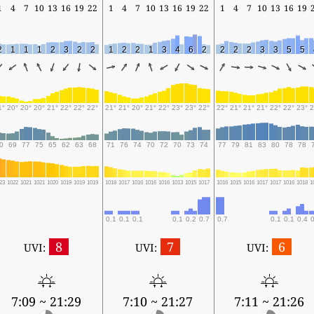
1
4
7
10
13
16
19
22
1
4
7
10
13
16
19
22
1
4
7
10
13
16
19
2
1
1
1
2
3
2
2
1
2
2
1
3
4
6
2
2
2
2
3
3
5
5
1°
20°
20°
20°
21°
22°
22°
22°
21°
21°
20°
21°
22°
23°
23°
22°
22°
21°
21°
21°
22°
22°
23°
2
0
69
77
75
65
62
63
68
71
76
74
70
72
70
73
74
77
79
81
83
80
78
78
23
1022
1021
1021
1020
1019
1019
1019
1018
1017
1016
1016
1016
1013
1015
1017
1016
1015
1016
1017
1017
1016
1018
1
0.1
0.1
0.1
0.1
0.2
0.7
0.7
0.1
0.1
0.4
0
8
7
6
UVI:
UVI:
UVI:
7:09 ~ 21:29
7:10 ~ 21:27
7:11 ~ 21:26