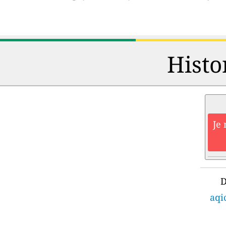
Histo
Je 
D
aqi