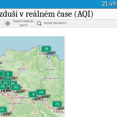
21:49
ovzduší v reálném čase (AQI)
NAJDěTE NEJBLIžší
HLEDAT JINé MěSTO
MěSTO
aís Vasco.