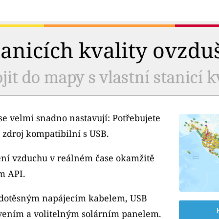
tanicích kvality ovzdu
jit do mapy s vlastní stanicí k
e velmi snadno nastavují: Potřebujete
 zdroj kompatibilní s USB.
tění vzduchu v reálném čase okamžitě
m API.
odotěsným napájecím kabelem, USB
ením a volitelným solárním panelem.