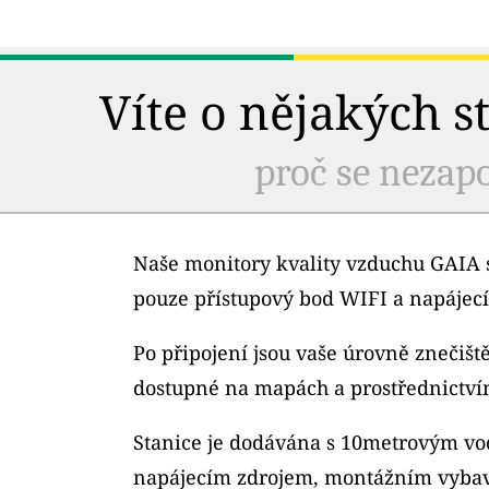
Víte o nějakých s
proč se nezapo
Naše monitory kvality vzduchu GAIA s
pouze přístupový bod WIFI a napájecí
Po připojení jsou vaše úrovně znečiš
dostupné na mapách a prostřednictví
Stanice je dodávána s 10metrovým v
napájecím zdrojem, montážním vybav