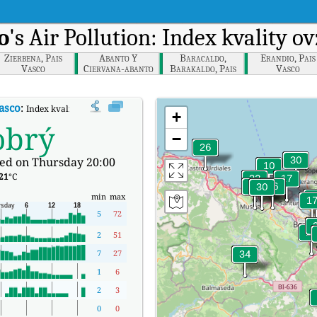
o
's Air Pollution: Index kvality 
Zierbena, Pais
Abanto Y
Baracaldo,
Erandio, Pais
Vasco
Ciervana-abanto
Barakaldo, Pais
Vasco
Zierbena, Pais
Vasco
Vasco
Vasco
:
Index kvality vzduchu v reálném čase (AQI) společnosti Algorta, Getxo, P
+
obrý
−
ed on Thursday 20:00
21
°C
min
max
5
72
2
51
7
27
1
6
2
3
0
0