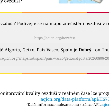
ty ovzduší?
ovzduší? Podívejte se na mapu znečištění ovzduší v 
https://aqicn.org/here/cs/
ě Algorta, Getxo, País Vasco, Spain je
Dobrý
- on Thu
//aqicn.org/snapshot/spain/pais-vasco/getxo/algorta/20260806-20
onitorování kvality ovzduší v reálném čase lze pro
aqicn.org/data-platform/api/H67
(
Další informace naleznete na stránce API:
aqic