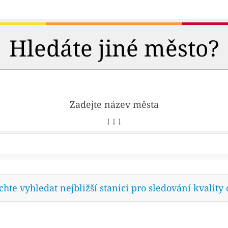
Hledáte jiné město?
Zadejte název města
↓ ↓ ↓
te vyhledat nejbližší stanici pro sledování kvality 