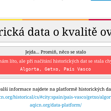
rická data o kvalitě o
Jejda... Promiň, něco se stalo
nám líto, ale při načítání historických dat se stala c
Algorta, Getxo, País Vasco
alší informace najdete na platformě historických da
cn.org/historical/cs/#city:spain/pais-vasco/getxo/algor
aqicn.org/data-platform/