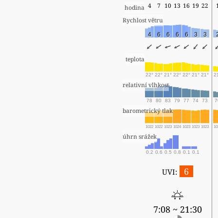
4
7
10
13
16
19
22
hodina
Rychlost větru
4
6
6
6
6
3
3
teplota
22°
22°
21°
22°
22°
21°
21°
2
relativní vlhkost
78
80
83
79
77
74
73
7
barometrický tlak
1022
1022
1023
1024
1023
1023
1023
10
úhrn srážek
0.2
0.6
0.5
0.8
0.1
0.1
6
UVI:
7:08 ~ 21:30