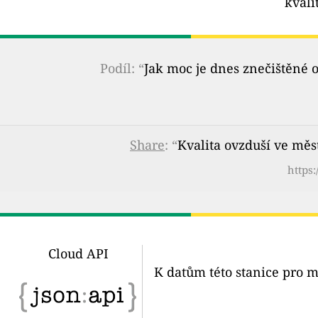
kvali
Podíl: “
Jak moc je dnes znečištěné 
Share
: “
Kvalita ovzduší ve měst
https:
Cloud API
K datům této stanice pro m