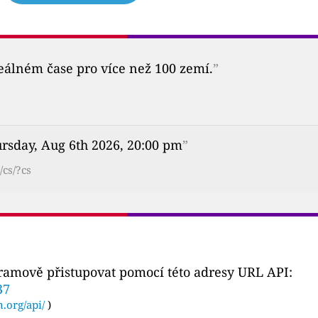
reálném čase pro více než 100 zemí.
”
rsday, Aug 6th 2026, 20:00 pm
”
/cs/?cs
gramově přistupovat pomocí této adresy URL API:
37
n.org/api/
)