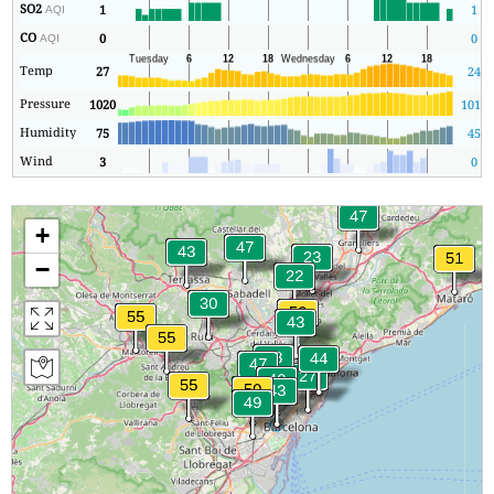
SO2
1
1
AQI
CO
0
0
AQI
Temp
27
24
Pressure
1020
1012
Humidity
75
45
Wind
3
0
+
−