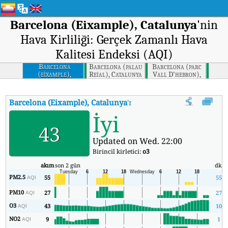
Barcelona (Eixample), Catalunya
'nin
Hava Kirliliği: Gerçek Zamanlı Hava
Kalitesi Endeksi (AQI)
Barcelona
Barcelona (palau
Barcelona (parc
(eixample),
Reial), Catalunya
Vall D'hebron),
Catalunya
Catalunya
Barcelona (Eixample), Catalunya
'nin AQI'si
:
Barcelona (Eixample
İyi
43
Updated on Wed. 22:00
Birincil kirletici:
o3
akım
son 2 gün
dk.
PM2.5
55
55
AQI
PM10
27
27
AQI
O3
43
10
AQI
NO2
9
1
AQI