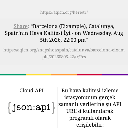
https://aqicn.org/here/tr/
Share
: “
Barcelona (Eixample), Catalunya,
Spain'nin Hava Kalitesi
İyi
- on Wednesday, Aug
5th 2026, 22:00 pm
”
https://aqicn.org/snapshot/spain/catalunya/barcelona-eixam
ple/20260805-22/tr/?cs
Cloud API
Bu hava kalitesi izleme
istasyonunun gerçek
zamanlı verilerine şu API
URL'si kullanılarak
programlı olarak
erişilebilir: