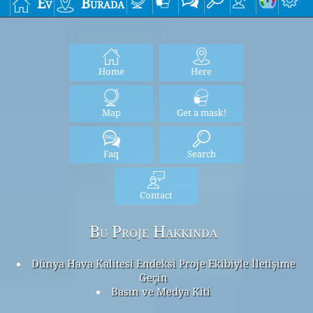
Ev
Burada
Home
Here
Map
Get a mask!
Faq
Search
Contact
Bu Proje Hakkında
Dünya Hava Kalitesi Endeksi Proje Ekibiyle İletişime
Geçin
Basın ve Medya Kiti