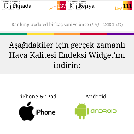
🇨🇦
🇰🇪
137
111
Canada
Kenya
Ranking updated birkaç saniye önce
(5 Ağu 2026 21:57)
Aşağıdakiler için gerçek zamanlı
Hava Kalitesi Endeksi Widget'ını
indirin:
iPhone & iPad
Android