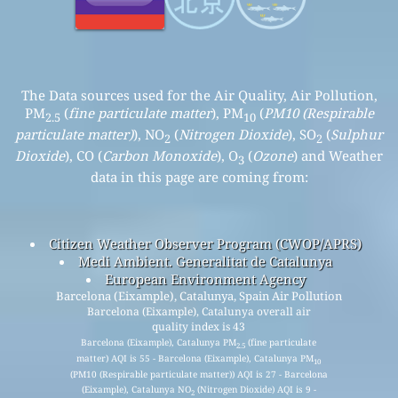
The Data sources used for the Air Quality, Air Pollution,
PM
(
fine particulate matter
), PM
(
PM10 (Respirable
2.5
10
particulate matter)
), NO
(
Nitrogen Dioxide
), SO
(
Sulphur
2
2
Dioxide
), CO (
Carbon Monoxide
), O
(
Ozone
) and Weather
3
data in this page are coming from:
Citizen Weather Observer Program (CWOP/APRS)
Medi Ambient. Generalitat de Catalunya
European Environment Agency
Barcelona (Eixample), Catalunya, Spain Air Pollution
Barcelona (Eixample), Catalunya overall air
quality index is 43
Barcelona (Eixample), Catalunya PM
(fine particulate
2.5
matter) AQI is 55 - Barcelona (Eixample), Catalunya PM
10
(PM10 (Respirable particulate matter)) AQI is 27 - Barcelona
(Eixample), Catalunya NO
(Nitrogen Dioxide) AQI is 9 -
2