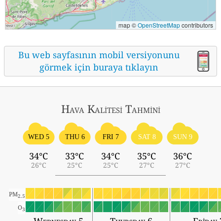
map ©
OpenStreetMap
contributors
Bu web sayfasının mobil versiyonunu
görmek için buraya tıklayın
Hava Kalitesi Tahmini
WED 5
THU 6
FRI 7
SAT 8
SUN 9
34°C
33°C
34°C
35°C
36°C
26°C
25°C
25°C
27°C
27°C
PM
2.5
O
3
Wednesday 5
Thursday 6
Friday 