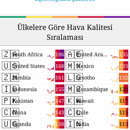
Ülkelere Göre Hava Kalitesi
Sıralaması
🇿🇦
🇦🇪
186
135
South Africa
United Arab Emirates
🇺🇸
🇲🇽
168
133
United States
Mexico
🇿🇲
🇱🇸
161
132
Zambia
Lesotho
🇮🇩
🇲🇿
155
120
Indonesia
Mozambique
🇵🇰
🇰🇼
147
117
Pakistan
Kuwait
🇨🇳
🇨🇱
143
115
China
Chile
🇺🇬
🇮🇳
138
113
Uganda
India