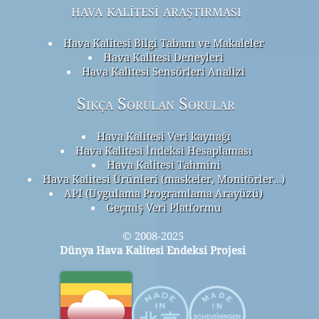
hava kalitesi araştırması
Hava Kalitesi Bilgi Tabanı ve Makaleler
Hava Kalitesi Deneyleri
Hava Kalitesi Sensörleri Analizi
Sıkça Sorulan Sorular
Hava Kalitesi Veri kaynağı
Hava Kalitesi İndeksi Hesaplaması
Hava Kalitesi Tahmini
Hava Kalitesi Ürünleri (maskeler, Monitörler…)
API (Uygulama Programlama Arayüzü)
Geçmiş Veri Platformu
© 2008-2025
Dünya Hava Kalitesi Endeksi Projesi