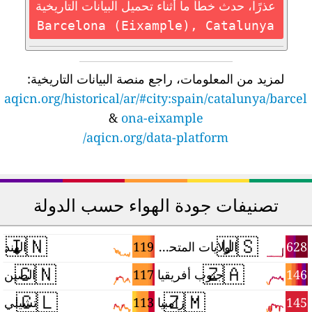
عذرًا، حدث خطأ ما أثناء تحميل البيانات التاريخية
Barcelona (Eixample), Catalunya
لمزيد من المعلومات، راجع منصة البيانات التاريخية:
aqicn.org/historical/ar/#city:spain/catalunya/barcel
&
ona-eixample
aqicn.org/data-platform/
تصنيفات جودة الهواء حسب الدولة
🇮🇳
🇺🇸
9
119
628
الولايات المتحدة
الهند
🇨🇳
🇿🇦
6
117
146
جنوب أفريقيا
الصين
🇨🇱
🇿🇲
3
113
145
زامبيا
تشيلي