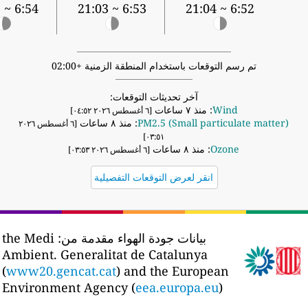
6:54 ~ 21:02
6:53 ~ 21:03
6:52 ~ 21:04
تم رسم التوقعات باستخدام المنطقة الزمنية +02:00
آخر تحديثات التوقعات:
Wind
: منذ ٧ ساعات
[٦ أغسطس ٢٠٢٦ ٠٤:٥٢]
PM2.5 (Small particulate matter)
: منذ ٨ ساعات
[٦ أغسطس ٢٠٢٦
٠٣:٥١]
Ozone
: منذ ٨ ساعات
[٦ أغسطس ٢٠٢٦ ٠٣:٥٣]
انقر لعرض التوقعات التفصيلية
بيانات جودة الهواء مقدمة من:
the Medi
Ambient. Generalitat de Catalunya
(
www20.gencat.cat
) and the European
Environment Agency (
eea.europa.eu
)