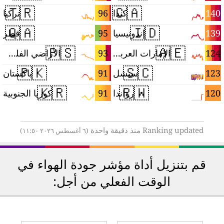
🇹🇷
🇨🇦
2
96
140
كندا
تركيا
🇶🇦
🇮🇩
1
95
139
إندونيسيا
قطر
🇵🇸
🇦🇪
5
93
124
الإمارات العربية المتحدة
الأراضي الفلسطينية
🇵🇰
🇸🇨
5
91
123
سيشل
باكستان
🇰🇷
🇷🇼
4
91
120
رواندا
كوريا الجنوبية
Ranking updated منذ دقيقة واحدة
(٦ أغسطس ٢٠٢٦ ١١:٥٠)
قم بتنزيل أداة مؤشر جودة الهواء في
الوقت الفعلي من أجل: