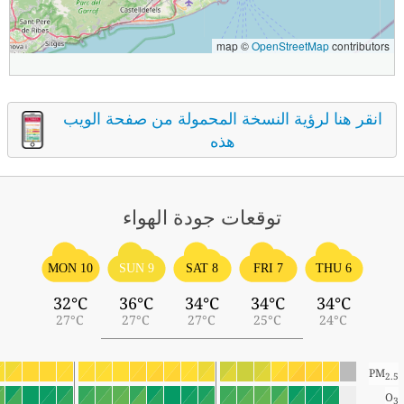
map ©
OpenStreetMap
contributors
انقر هنا لرؤية النسخة المحمولة من صفحة الويب
هذه
توقعات جودة الهواء
MON 10
SUN 9
SAT 8
FRI 7
THU 6
32°C
36°C
34°C
34°C
34°C
27°C
27°C
27°C
25°C
24°C
PM
2.5
O
3