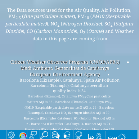
The Data sources used for the Air Quality, Air Pollution,
PM
(
fine particulate matter
), PM
(
PM10 (Respirable
2.5
10
particulate matter)
), NO
(
Nitrogen Dioxide
), SO
(
Sulphur
2
2
Dioxide
), CO (
Carbon Monoxide
), O
(
Ozone
) and Weather
3
data in this page are coming from:
Citizen Weather Observer Program (CWOP/APRS)
Medi Ambient. Generalitat de Catalunya
European Environment Agency
Barcelona (Eixample), Catalunya, Spain Air Pollution
Barcelona (Eixample), Catalunya overall air
quality index is 24
Barcelona (Eixample), Catalunya PM
(fine particulate
2.5
matter) AQI is 53 - Barcelona (Eixample), Catalunya PM
10
(PM10 (Respirable particulate matter)) AQI is 24 - Barcelona
(Eixample), Catalunya NO
(Nitrogen Dioxide) AQI is 30 -
2
Barcelona (Eixample), Catalunya SO
(Sulphur Dioxide) AQI is
2
2 - Barcelona (Eixample), Catalunya O
(Ozone) AQI is 21 -
3
Barcelona (Eixample), Catalunya CO (Carbon Monoxide) AQI
is 0 -
بيت
هنا