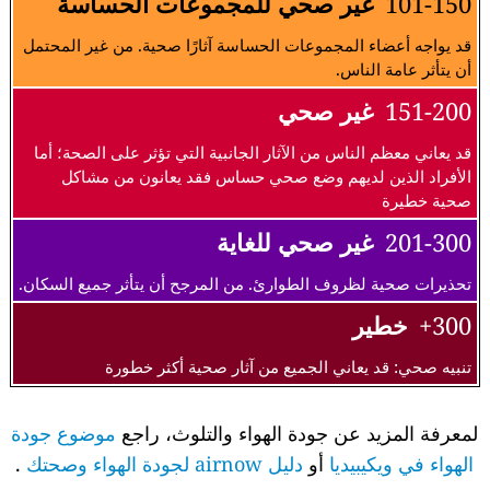
101-150
غير صحي للمجموعات الحساسة
قد يواجه أعضاء المجموعات الحساسة آثارًا صحية. من غير المحتمل
أن يتأثر عامة الناس.
151-200
غير صحي
قد يعاني معظم الناس من الآثار الجانبية التي تؤثر على الصحة؛ أما
الأفراد الذين لديهم وضع صحي حساس فقد يعانون من مشاكل
صحية خطيرة
201-300
غير صحي للغاية
تحذيرات صحية لظروف الطوارئ. من المرجح أن يتأثر جميع السكان.
300+
خطير
تنبيه صحي: قد يعاني الجميع من آثار صحية أكثر خطورة
لمعرفة المزيد عن جودة الهواء والتلوث، راجع
موضوع جودة
الهواء في ويكيبيديا
أو
دليل airnow لجودة الهواء وصحتك
.