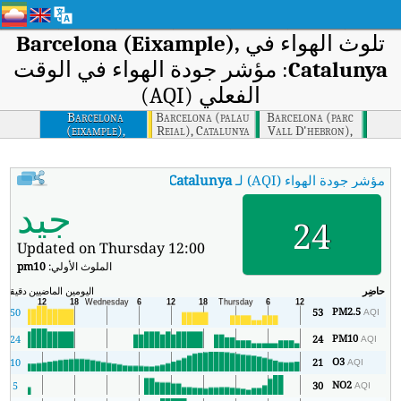
تلوث الهواء في
Barcelona (Eixample),
Catalunya
: مؤشر جودة الهواء في الوقت
الفعلي (AQI)
Barcelona
Barcelona (palau
Barcelona (parc
(eixample),
Reial), Catalunya
Vall D'hebron),
Catalunya
Catalunya
مؤشر جودة الهواء (AQI) لـ
Barcelona (Eixample), Catalunya
.
:
مؤشر جودة
جيد
24
Updated on Thursday 12:00
الملوث الأولي:
pm10
حاضِر
اليومين الماضيين
دقيقة
ال
PM2.5
50
53
AQI
PM10
24
24
AQI
O3
10
21
AQI
NO2
5
30
AQI