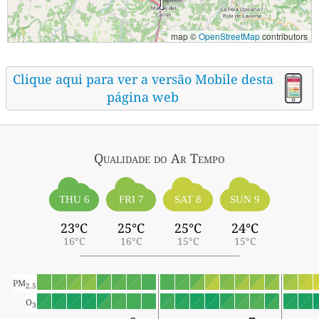
map ©
OpenStreetMap
contributors
Clique aqui para ver a versão Mobile desta
página web
Qualidade do Ar
Tempo
THU 6
FRI 7
SAT 8
SUN 9
23°C
25°C
25°C
24°C
16°C
16°C
15°C
15°C
PM
2.5
O
3