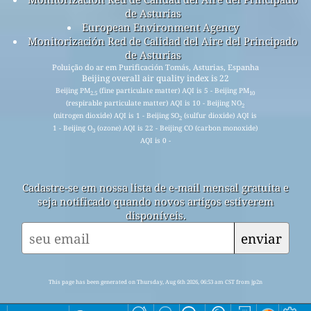
de Asturias
European Environment Agency
Monitorización Red de Calidad del Aire del Principado
de Asturias
Poluição do ar em Purificación Tomás, Asturias, Espanha
Beijing overall air quality index is 22
Beijing PM
(fine particulate matter) AQI is 5 - Beijing PM
2.5
10
(respirable particulate matter) AQI is 10 - Beijing NO
2
(nitrogen dioxide) AQI is 1 - Beijing SO
(sulfur dioxide) AQI is
2
1 - Beijing O
(ozone) AQI is 22 - Beijing CO (carbon monoxide)
3
AQI is 0 -
Cadastre-se em nossa lista de e-mail mensal gratuita e
seja notificado quando novos artigos estiverem
disponíveis.
enviar
This page has been generated on Thursday, Aug 6th 2026, 06:53 am CST from jp2n