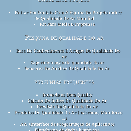
Entrar Em Contato Com A Equipe Do Projeto índice
De Qualidade De Ar Mundial
Kit Para Mídia E Imprensa
Pesquisa de qualidade do ar
Base De Conhecimento E Artigos De Qualidade Do
Ar
Experimentação de qualidade do ar
Sensores De Análise Da Qualidade Do Ar
perguntas frequentes
fonte de ar Data Quality
Cálculo De índice De Qualidade Do Ar
Previsão Da Qualidade Do Ar
Produtos De Qualidade Do Ar (máscaras, Monitores
...)
API (Interface de Programação de Aplicativo)
Plataforma de dados históricos