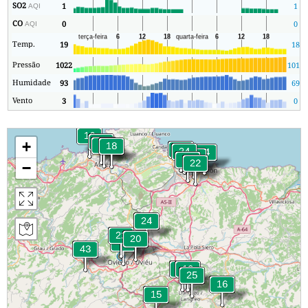
SO2
1
1
AQI
CO
0
0
AQI
Temp.
19
18
Pressão
1022
1011
Humidade
93
69
Vento
3
0
+
−