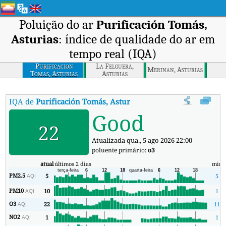
Poluição do ar
Purificación Tomás,
Asturias
: índice de qualidade do ar em
tempo real (IQA)
Purificacion
La Felguera,
Merinan, Asturias
Tomas, Asturias
Asturias
IQA de
Purificación Tomás, Asturias
:
Índice de Qualidade do Ar (
Good
22
Atualizada qua., 5 ago 2026 22:00
poluente primário:
o3
atual
últimos 2 dias
min
PM2.5
5
5
AQI
PM10
10
1
AQI
O3
22
11
AQI
NO2
1
1
AQI