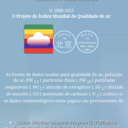
© 2008-2025
O Projeto do Índice Mundial de Qualidade do Ar
As fontes de dados usadas para qualidade do ar, poluição
do ar, PM
(
partículas finas
), PM
(
partículas
2,5
10
respiráveis
), NO
(
dióxido de nitrogênio
), SO
(
dióxido
2
2
de enxofre
), CO (
monóxido de carbono
), O
(
ozônio
) e
3
os dados meteorológicos nesta página são provenientes de:
Citizen Weather Observer Program (CWOP/APRS)
Monitorización Red de Calidad del Aire del Principado