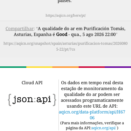
países.
”
https://aqicn.org/here/pt/
Compartilhar
: “
A qualidade do ar em Purificación Tomás,
Asturias, Espanha é
Good
- qua., 5 ago 2026 22:00
”
https://aqicn.org/snapshot/spain/asturias/purificacion-tomas/2026080
5-22/pt/?cs
Cloud API
Os dados em tempo real desta
estação de monitoramento da
qualidade do ar podem ser
acessados programaticamente
usando este URL de API:
aqicn.org/data-platform/api/H67
06
(
Para mais informações, verifique a
página da API:
aqicn.org/api/
)