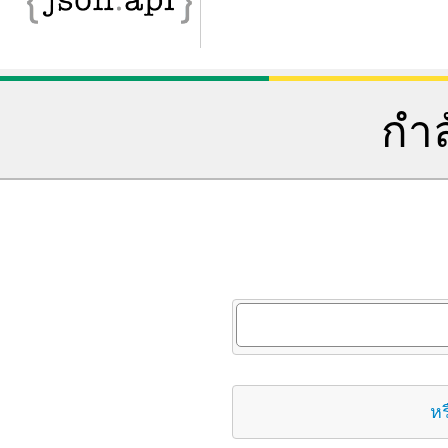
กำล
หร