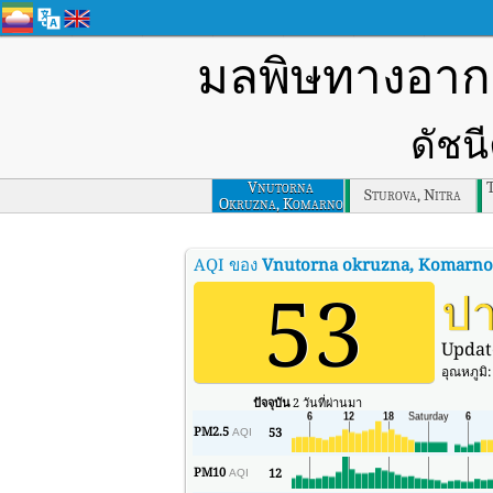
มลพิษทางอา
ดัชน
Vnutorna
Sturova, Nitra
Okruzna, Komarno
AQI ของ
Vnutorna okruzna, Komarno
53
ป
Updat
อุณหภูมิ
ปัจจุบัน
2 วันที่ผ่านมา
PM2.5
53
AQI
PM10
12
AQI