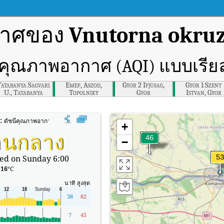
กาศของ
Vnutorna okru
ีคุณภาพอากาศ (AQI) แบบเรีย
Tatabanya Sagvari
Emep, Aszod,
Gyor 2 Ifjusag,
Gyor 1 Szent
U., Tatabanya
Topolniky
Gyor
Istvan, Gyor
:
ดัชนีคุณภาพอากาศ (AQI) แบบเรียลไทม์ของ Vnutorna okruzna, Komarno
+
านกลาง
−
ed on Sunday 6:00
:
16
°C
นาที
สูงสุด
38
82
7
45