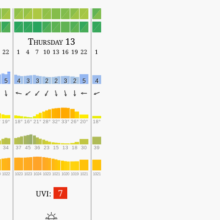
2
Thursday 13
22
1
4
7
10
13
16
19
22
1
5
4
3
3
2
2
3
2
5
4
°
19°
18°
16°
21°
28°
32°
33°
26°
20°
18°
34
37
45
36
23
15
13
18
30
39
0
1022
1023
1023
1024
1023
1021
1020
1019
1021
1021
7
UVI: