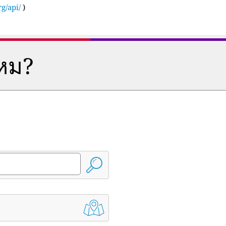
g/api/
)
ไหม?