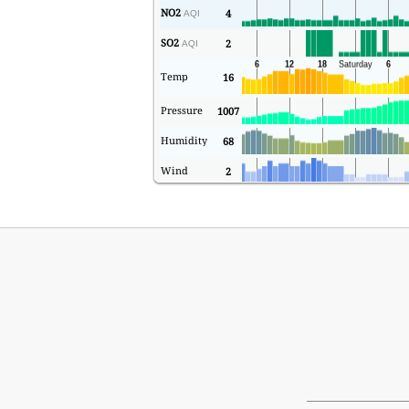
NO2
4
AQI
SO2
2
AQI
Temp
16
Pressure
1007
Humidity
68
Wind
2