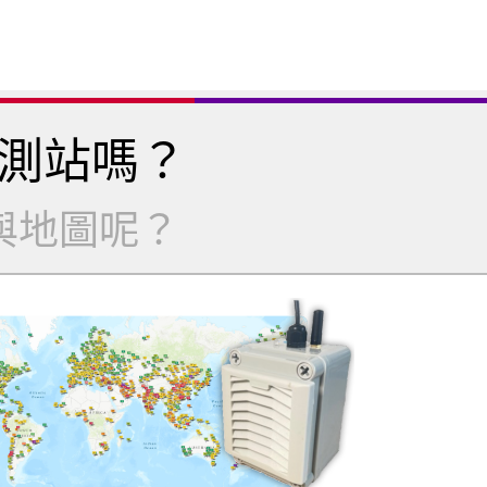
測站嗎？
與地圖呢？