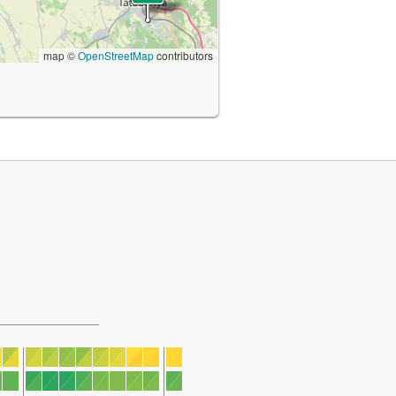
map ©
OpenStreetMap
contributors