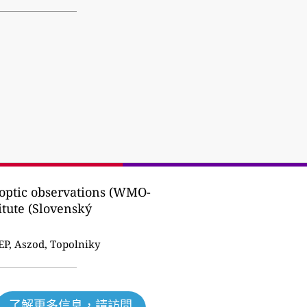
noptic observations (WMO-
itute (Slovenský
P, Aszod, Topolniky
了解更多信息，請訪問