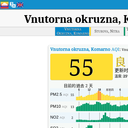
Vnutorna okruzna,
Vnutorna
Sturova, Nitra
Okruzna, Komarno
Vnutorna okruzna, Komarno
AQI
:
Vn
55
良
更新时
溫度:
25
目前的
過去 2 天
PM2.5
55
AQI
PM10
13
AQI
NO2
2
AQI