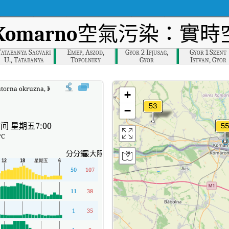
 Komarno
空氣污染：實時空
Tatabanya Sagvari
Emep, Aszod,
Gyor 2 Ifjusag,
Gyor 1 Szent
U., Tatabanya
Topolniky
Gyor
Istvan, Gyor
utorna okruzna, Komarno實時空氣質量指數（AQI）。
+
−
间 星期五7:00
°C
分分鐘
最大限度
50
107
11
38
1
35