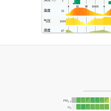
SO2
1
AQI
溫度
25
气压
1019
濕度
67
PM
2.5
O
3