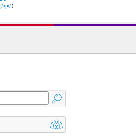
g/api/
)