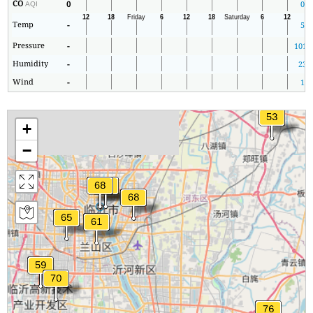
CO
0
0
AQI
Temp
-
5
Pressure
-
1013
Humidity
-
23
Wind
-
1
+
−