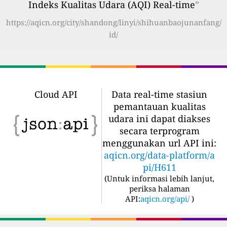
Indeks Kualitas Udara (AQI) Real-time
”
https://aqicn.org/city/shandong/linyi/shihuanbaojunanfang/
id/
Cloud API
Data real-time stasiun
pemantauan kualitas
udara ini dapat diakses
secara terprogram
menggunakan url API ini:
aqicn.org/data-platform/a
pi/H611
(
Untuk informasi lebih lanjut,
periksa halaman
API:
aqicn.org/api/
)