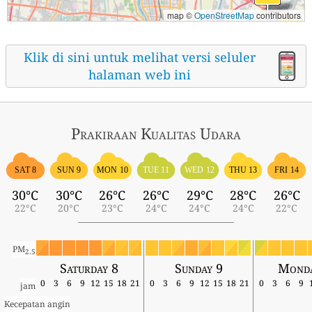
map ©
OpenStreetMap
contributors
Klik di sini untuk melihat versi seluler
halaman web ini
Prakiraan Kualitas Udara
SAT 8
SUN 9
MON 10
TUE 11
WED 12
THU 13
FRI 14
30°C
30°C
26°C
26°C
29°C
28°C
26°C
22°C
20°C
23°C
24°C
24°C
24°C
22°C
PM
2.5
Saturday 8
Sunday 9
Monda
0
3
6
9
12
15
18
21
0
3
6
9
12
15
18
21
0
3
6
9
jam
Kecepatan angin