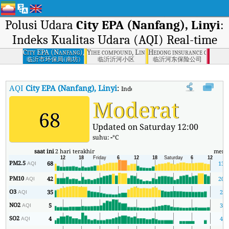
Polusi Udara
City EPA (Nanfang), Linyi
:
Indeks Kualitas Udara (AQI) Real-time
City EPA (Nanfang),
Yihe compound, Linyi
Hedong insurance company,
Linyi
临沂市环保局(南坊)
临沂沂河小区
临沂河东保险公司
AQI
City EPA (Nanfang), Linyi
:
Indeks Kualitas Udara (AQI) Real-time
Moderat
68
Updated on Saturday 12:00
suhu:
-
°C
saat ini
2 hari terakhir
meni
PM2.5
68
13
AQI
PM10
42
20
AQI
O3
35
2
AQI
NO2
5
3
AQI
SO2
4
4
AQI