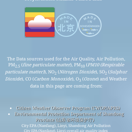
The Data sources used for the Air Quality, Air Pollution,
PM
(
fine particulate matter
), PM
(
PM10 (Respirable
2.5
10
particulate matter)
), NO
(
Nitrogen Dioxide
), SO
(
Sulphur
2
2
Dioxide
), CO (
Carbon Monoxide
), O
(
Ozone
) and Weather
3
data in this page are coming from:
Citizen Weather Observer Program (CWOP/APRS)
Environmental Protection Department of Shandong
Province (山东省环境保护厅)
City EPA (Nanfang), Linyi, Shandong Air Pollution
City EPA (Nanfang), Linyi overall air quality index