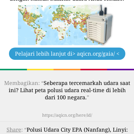
Pelajari lebih lanjut di
> aqicn.org/gaia/ <
Membagikan: “
Seberapa tercemarkah udara saat
ini? Lihat peta polusi udara real-time di lebih
dari 100 negara.
”
https://aqicn.org/here/id/
Share
: “
Polusi Udara City EPA (Nanfang), Linyi: