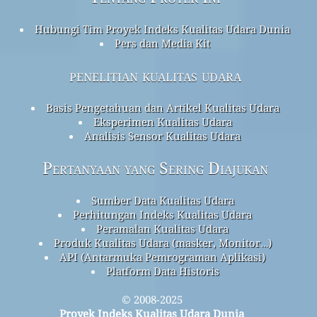
Hubungi Tim Proyek Indeks Kualitas Udara Dunia
Pers dan Media Kit
penelitian kualitas udara
Basis Pengetahuan dan Artikel Kualitas Udara
Eksperimen Kualitas Udara
Analisis Sensor Kualitas Udara
Pertanyaan yang Sering Diajukan
Sumber Data Kualitas Udara
Perhitungan Indeks Kualitas Udara
Peramalan Kualitas Udara
Produk Kualitas Udara (masker, Monitor…)
API (Antarmuka Pemrograman Aplikasi)
Platform Data Historis
© 2008-2025
Proyek Indeks Kualitas Udara Dunia