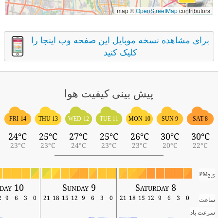
map ©
OpenStreetMap
contributors
برای مشاهده نسخه موبایل این صفحه وب اینجا را
کلیک کنید
پیش بینی کیفیت هوا
FRI 14
THU 13
WED 12
TUE 11
MON 10
SUN 9
SAT 8
24°C
25°C
27°C
25°C
26°C
30°C
30°C
23°C
23°C
24°C
23°C
23°C
20°C
22°C
PM
2.5
day 10
Sunday 9
Saturday 8
12
9
6
3
0
21
18
15
12
9
6
3
0
21
18
15
12
9
6
3
0
ساعت
سرعت باد