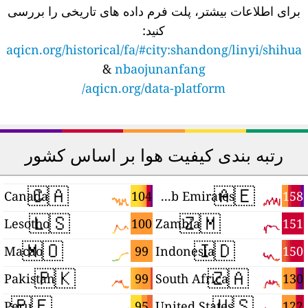
برای اطلاعات بیشتر، پلت فرم داده های تاریخی را بررسی
کنید:
aqicn.org/historical/fa/#city:shandong/linyi/shihua
&
nbaojunanfang
aqicn.org/data-platform/
رتبه بندی کیفیت هوا بر اساس کشور
🇨🇦
🇦🇪
9
104
158
Canada
United Arab Emirates
🇱🇸
🇿🇲
4
100
151
Lesotho
Zambia
🇲🇴
🇮🇩
2
99
150
Macao
Indonesia
🇵🇰
🇿🇦
8
99
130
Pakistan
South Africa
🇵🇪
🇺🇸
6
95
122
Peru
United States