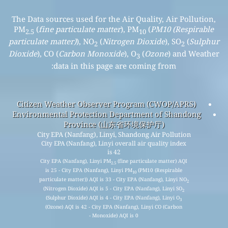
The Data sources used for the Air Quality, Air Pollution,
PM
(
fine particulate matter
), PM
(
PM10 (Respirable
2.5
10
particulate matter)
), NO
(
Nitrogen Dioxide
), SO
(
Sulphur
2
2
Dioxide
), CO (
Carbon Monoxide
), O
(
Ozone
) and Weather
3
data in this page are coming from:
Citizen Weather Observer Program (CWOP/APRS)
Environmental Protection Department of Shandong
Province (山东省环境保护厅)
City EPA (Nanfang), Linyi, Shandong Air Pollution
City EPA (Nanfang), Linyi overall air quality index
is 42
City EPA (Nanfang), Linyi PM
(fine particulate matter) AQI
2.5
is 25 - City EPA (Nanfang), Linyi PM
(PM10 (Respirable
10
particulate matter)) AQI is 33 - City EPA (Nanfang), Linyi NO
2
(Nitrogen Dioxide) AQI is 5 - City EPA (Nanfang), Linyi SO
2
(Sulphur Dioxide) AQI is 4 - City EPA (Nanfang), Linyi O
3
(Ozone) AQI is 42 - City EPA (Nanfang), Linyi CO (Carbon
Monoxide) AQI is 0 -