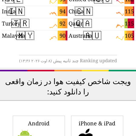
🇮🇳
🇨🇳
6
94
115
India
China
🇹🇷
🇶🇦
3
92
115
Turkey
Qatar
🇲🇾
🇦🇺
3
90
105
Malaysia
Australia
Ranking updated چند ثانیه پیش
(۸ اوت ۲۰۲۶ ۱۳:۳۶)
ویجت شاخص کیفیت هوا در زمان واقعی
را دانلود کنید:
Android
iPhone & iPad