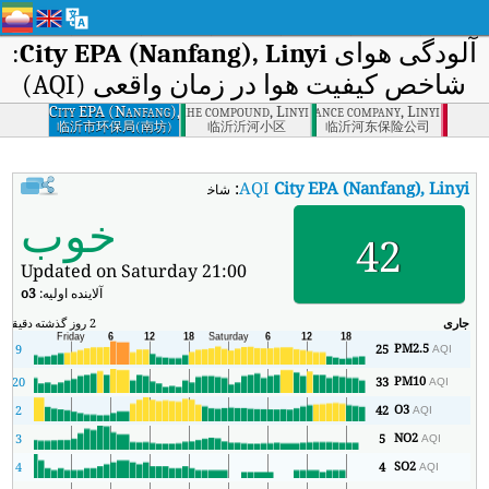
آلودگی هوای
City EPA (Nanfang), Linyi
:
شاخص کیفیت هوا در زمان واقعی (AQI)
City EPA (Nanfang),
Yihe compound, Linyi
Hedong insurance company, Linyi
Linyi
临沂市环保局(南坊)
临沂沂河小区
临沂河东保险公司
:
AQI
City EPA (Nanfang), Linyi
شاخص کیفیت هوای بی‌درنگ City EPA (Nanfang), Linyi (AQI).
خوب
42
Updated on Saturday 21:00
آلاینده اولیه:
o3
جاری
2 روز گذشته
دقیقه
حد
PM2.5
9
9
25
AQI
PM10
20
33
AQI
O3
2
42
AQI
NO2
3
5
AQI
SO2
4
4
AQI