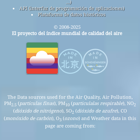
...)
API (interfaz de programación de aplicaciones)
Plataforma de datos históricos
© 2008-2025
El proyecto del índice mundial de calidad del aire
The Data sources used for the Air Quality, Air Pollution,
PM
(
partículas finas
), PM
(
particulalas respirable
), NO
2.5
10
2
(
dióxido de nitrógeno
), SO
(
dióxido de azufre
), CO
2
(
monóxido de carbón
), O
(
ozono
) and Weather data in this
3
page are coming from: