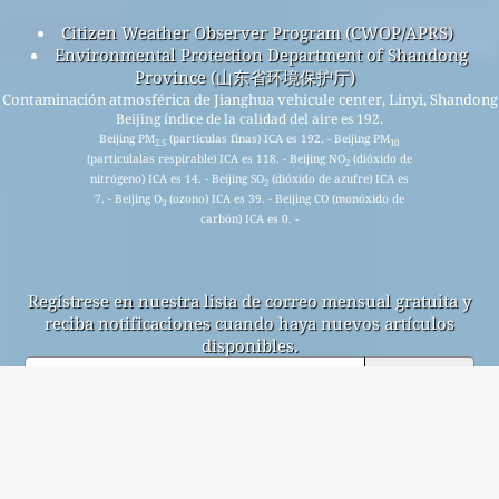
Citizen Weather Observer Program (CWOP/APRS)
Environmental Protection Department of Shandong
Province (山东省环境保护厅)
Contaminación atmosférica de Jianghua vehicule center, Linyi, Shandong
Beijing índice de la calidad del aire es 192.
Beijing PM
(partículas finas) ICA es 192. - Beijing PM
2.5
10
(particulalas respirable) ICA es 118. - Beijing NO
(dióxido de
2
nitrógeno) ICA es 14. - Beijing SO
(dióxido de azufre) ICA es
2
7. - Beijing O
(ozono) ICA es 39. - Beijing CO (monóxido de
3
carbón) ICA es 0. -
Regístrese en nuestra lista de correo mensual gratuita y
reciba notificaciones cuando haya nuevos artículos
disponibles.
entregar
This page has been generated on Saturday, Aug 1st 2026, 12:36 pm CST from jp2n