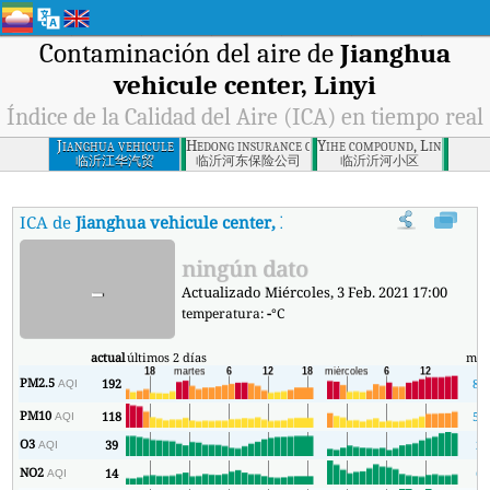
Contaminación del aire de
Jianghua
vehicule center, Linyi
Índice de la Calidad del Aire (ICA) en tiempo real
Jianghua vehicule
Hedong insurance company, Linyi
Yihe compound, Linyi
center, Linyi
临沂江华汽贸
临沂河东保险公司
临沂沂河小区
ICA de
Jianghua vehicule center, Linyi
:
Índice de la Calidad del A
ningún dato
-
Actualizado Miércoles, 3 Feb. 2021 17:00
temperatura:
-
°C
actual
últimos 2 días
mín
PM2.5
192
87
AQI
PM10
118
58
AQI
O3
39
2
AQI
NO2
14
6
AQI