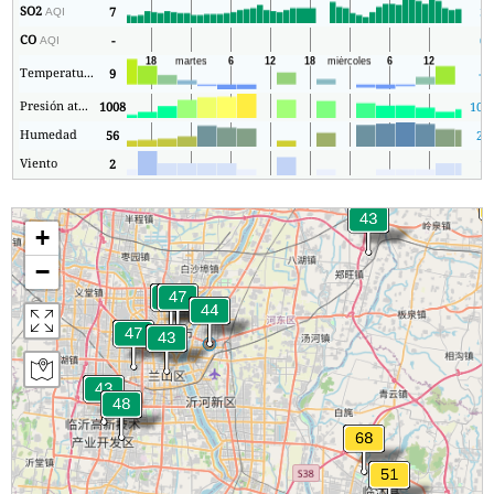
SO2
7
3
AQI
CO
-
0
AQI
Temperatura.
9
-3
Presión atmosférica
1008
100
Humedad
56
23
Viento
2
1
+
−