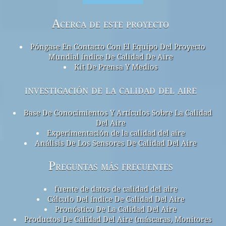
Acerca de este proyecto
Póngase En Contacto Con El Equipo Del Proyecto
Mundial índice De Calidad De Aire
Kit De Prensa Y Medios
investigación de la calidad del aire
Base De Conocimientos Y Artículos Sobre La Calidad
Del Aire
Experimentación de la calidad del aire
Análisis De Los Sensores De Calidad Del Aire
Preguntas más frecuentes
fuente de datos de calidad del aire
Cálculo Del índice De Calidad Del Aire
Pronóstico De La Calidad Del Aire
Productos De Calidad Del Aire (máscaras, Monitores