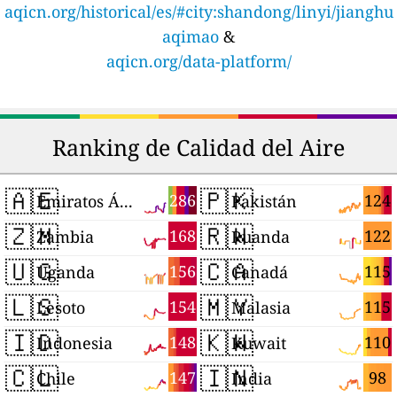
aqicn.org/historical/es/#city:shandong/linyi/jianghu
aqimao
&
aqicn.org/data-platform/
Ranking de Calidad del Aire
🇦🇪
🇵🇰
286
124
Emiratos Árabes Unidos
Pakistán
🇿🇲
🇷🇼
168
122
Zambia
Ruanda
🇺🇬
🇨🇦
156
115
Uganda
Canadá
🇱🇸
🇲🇾
154
115
Lesoto
Malasia
🇮🇩
🇰🇼
148
110
Indonesia
Kuwait
🇨🇱
🇮🇳
147
98
Chile
India