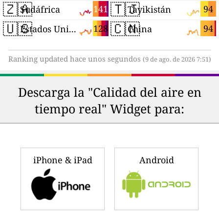
🇿🇦
🇹🇯
141
94
Sudáfrica
Tayikistán
🇺🇸
🇨🇳
128
94
Estados Unidos
China
Ranking updated hace unos segundos
(9 de ago. de 2026 7:51)
Descarga la "Calidad del aire en
tiempo real" Widget para:
iPhone & iPad
Android