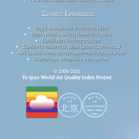
Συχνές Ερωτήσεις
Πηγή δεδομένων ποιότητας αέρα
Υπολογισμός Δείκτη Ποιότητας Αέρα
Πρόβλεψη Ποιότητας Αέρα
Προϊόντα ποιότητας αέρα (μάσκες, οθόνες…)
API (Διασύνδεση προγραμματισμού εφαρμογών)
Πλατφόρμα ιστορικών δεδομένων
© 2008-2025
Το έργο World Air Quality Index Project