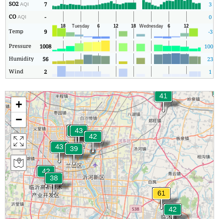
SO2
7
3
AQI
CO
-
0
AQI
Temp
9
-3
Pressure
1008
1006
Humidity
56
23
Wind
2
1
+
−