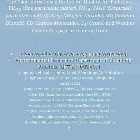
The Data sources used for the Air Quality, Air Pollution,
PM
(
fine particulate matter
), PM
(
PM10 (Respirable
2.5
10
particulate matter)
), NO
(
Nitrogen Dioxide
), SO
(
Sulphur
2
2
Dioxide
), CO (
Carbon Monoxide
), O
(
Ozone
) and Weather
3
data in this page are coming from:
Citizen Weather Observer Program (CWOP/APRS)
Environmental Protection Department of Shandong
Province (山东省环境保护厅)
Jianghua vehicule center, Linyi, Shandong Air Pollution
Jianghua vehicule center, Linyi overall air quality
index is 192
Jianghua vehicule center, Linyi PM
(fine particulate matter)
2.5
AQI is 192 - Jianghua vehicule center, Linyi PM
(PM10
10
(Respirable particulate matter)) AQI is 118 - Jianghua
vehicule center, Linyi NO
(Nitrogen Dioxide) AQI is 14 -
2
Jianghua vehicule center, Linyi SO
(Sulphur Dioxide) AQI is 7
2
- Jianghua vehicule center, Linyi O
(Ozone) AQI is 39 -
3
Jianghua vehicule center, Linyi CO (Carbon Monoxide) AQI is
0 -