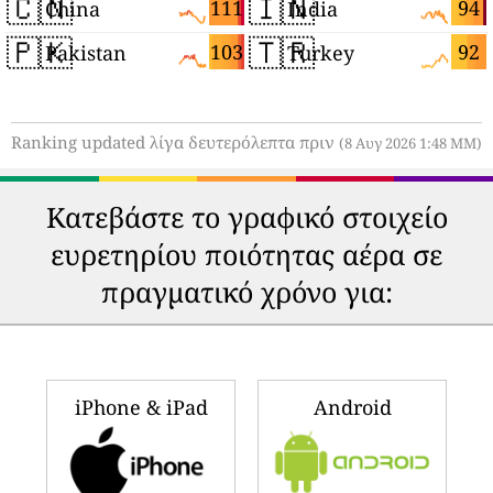
🇨🇳
🇮🇳
111
94
China
India
🇵🇰
🇹🇷
103
92
Pakistan
Turkey
Ranking updated λίγα δευτερόλεπτα πριν
(8 Αυγ 2026 1:48 ΜΜ)
Κατεβάστε το γραφικό στοιχείο
ευρετηρίου ποιότητας αέρα σε
πραγματικό χρόνο για:
iPhone & iPad
Android