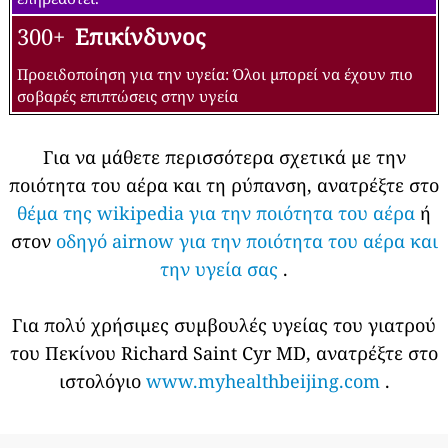
300+
Επικίνδυνος
Προειδοποίηση για την υγεία: Όλοι μπορεί να έχουν πιο
σοβαρές επιπτώσεις στην υγεία
Για να μάθετε περισσότερα σχετικά με την
ποιότητα του αέρα και τη ρύπανση, ανατρέξτε στο
θέμα της wikipedia για την ποιότητα του αέρα
ή
στον
οδηγό airnow για την ποιότητα του αέρα και
την υγεία σας
.
Για πολύ χρήσιμες συμβουλές υγείας του γιατρού
του Πεκίνου Richard Saint Cyr MD, ανατρέξτε στο
ιστολόγιο
www.myhealthbeijing.com
.