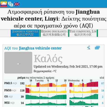
Ατμοσφαιρική ρύπανση του
Jianghua
vehicule center, Linyi
: Δείκτης ποιότητας
αέρα σε πραγματικό χρόνο (AQI)
Jianghua vehicule
Hedong insurance company, Linyi
Yihe compound, Linyi
center, Linyi
临沂江华汽贸
临沂河东保险公司
临沂沂河小区
AQI του
Jianghua vehicule center, Linyi
:
Δείκτης ποιότητας αέρα 
Καλός
-
Updated on Wednesday, Feb 3rd 2021, 17:00 pm
θερμοκρασία:
-
°C
ρεύμα
τις τελευταίες 2 ημέρες
ελάχ
PM2.5
192
87
AQI
PM10
118
58
AQI
O3
39
2
AQI
NO2
14
6
AQI