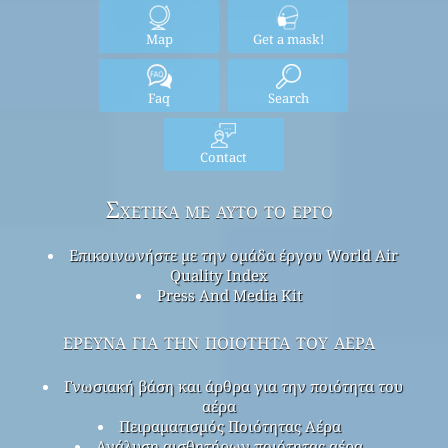
Map
Get a mask!
Faq
Search
Contact
Σχετικά με αυτό το έργο
Επικοινωνήστε με την ομάδα έργου World Air
Quality Index
Press And Media Kit
έρευνα για την ποιότητα του αέρα
Γνωσιακή βάση και άρθρα για την ποιότητα του
αέρα
Πειραματισμός Ποιότητας Αέρα
Ανάλυση αισθητήρων ποιότητας αέρα