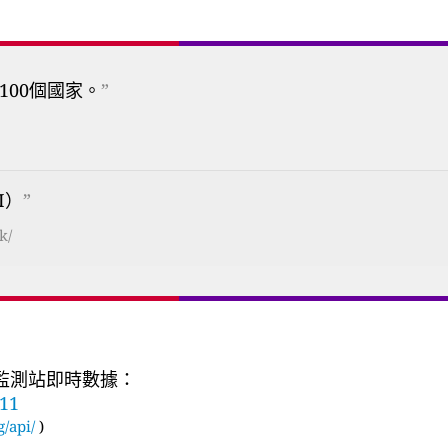
100個國家。
”
I）
”
k/
質監測站即時數據：
311
g/api/
)