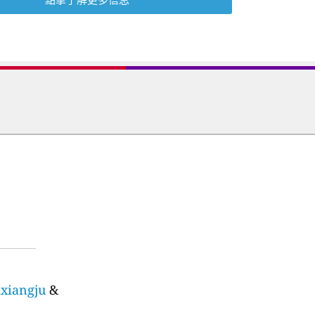
ixiangju
&