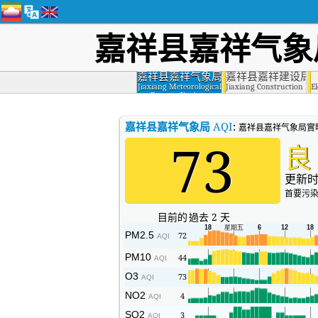
嘉祥县嘉祥气象
嘉祥县嘉祥气象局
嘉祥县嘉祥建设局
Jiaxiang Meteorological
Jiaxiang Construction Bur
El
Bureau, Jiaxiang
County
嘉祥县嘉祥气象局
AQI
:
嘉祥县嘉祥气象局實
73
良
更新时
首要污染
目前的
過去 2 天
PM2.5
72
AQI
PM10
44
AQI
O3
73
AQI
NO2
4
AQI
SO2
3
AQI