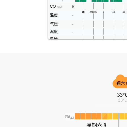
CO
0
AQI
溫度
-
气压
-
濕度
-
風速
-
週六 
33°
23°C
PM
2.5
星期六 8