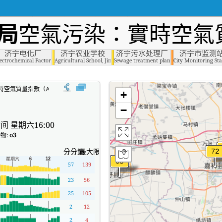
局
空氣污染：實時空氣質
济宁电化厂
济宁农业学校
济宁污水处理厂
济宁市监测
eau, Jiaxiang County
ectrochemical Factory, Jining
Agricultural School, Jining
Sewage treatment plant, Jining
City Monitoring Sta
時空氣質量指數（AQI）。
+
−
间 星期六16:00
物:
o3
分分鐘
最大限度
57
139
23
56
25
105
2
12
2
4