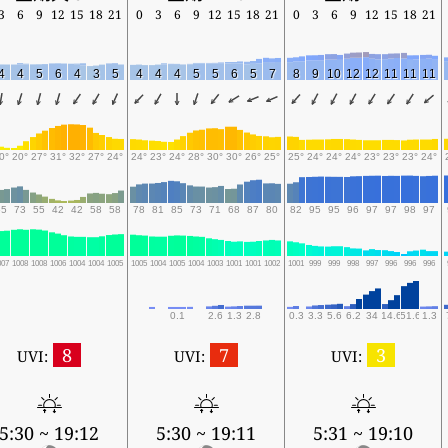
3
6
9
12
15
18
21
0
3
6
9
12
15
18
21
0
3
6
9
12
15
18
21
4
4
5
6
4
3
5
4
4
4
5
5
6
5
7
8
9
10
12
12
11
11
11
0°
20°
27°
31°
32°
27°
24°
24°
23°
24°
28°
30°
30°
26°
25°
25°
24°
24°
24°
23°
23°
23°
24°
65
73
55
42
42
58
58
78
81
85
73
71
68
87
80
82
95
95
96
97
97
98
97
007
1008
1008
1006
1004
1004
1005
1005
1004
1005
1004
1003
1001
1001
1002
1001
999
999
998
997
996
996
996
0.1
2.6
1.3
2.8
0.3
3.3
5.6
6.2
34
14.6
51.6
1.3
8
7
3
UVI:
UVI:
UVI:
5:30 ~ 19:12
5:30 ~ 19:11
5:31 ~ 19:10