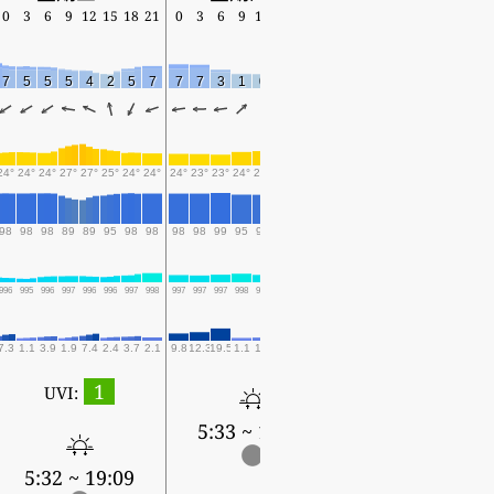
0
3
6
9
12
15
18
21
0
3
6
9
12
15
18
21
0
3
6
9
12
15
18
7
5
5
5
4
2
5
7
7
7
3
1
0
0
1
4
4
3
4
4
3
3
3
24°
24°
24°
27°
27°
25°
24°
24°
24°
23°
23°
24°
25°
25°
24°
24°
22°
21°
22°
24°
26°
26°
23°
98
98
98
89
89
95
98
98
98
98
99
95
95
95
97
98
97
97
94
86
80
84
95
996
995
996
997
996
996
997
998
997
997
997
998
997
997
998
999
999
999
1000
1000
999
999
1001
7.3
1.1
3.9
1.9
7.4
2.4
3.7
2.1
9.8
12.3
19.5
1.1
1.8
0.8
2.3
0.3
0.6
0.1
0.1
0.1
0.3
1
1
UVI:
5:33 ~ 19:08
5:33 ~ 19:07
5:32 ~ 19:09