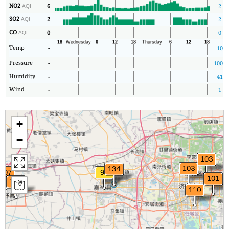
NO2
6
2
AQI
SO2
2
2
AQI
CO
0
0
AQI
Temp
-
10
Pressure
-
1007
Humidity
-
41
Wind
-
1
+
−