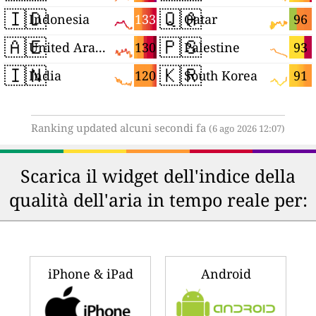
🇮🇩
🇶🇦
133
96
Indonesia
Qatar
🇦🇪
🇵🇸
130
93
United Arab Emirates
Palestine
🇮🇳
🇰🇷
120
91
India
South Korea
Ranking updated alcuni secondi fa
(6 ago 2026 12:07)
Scarica il widget dell'indice della
qualità dell'aria in tempo reale per:
iPhone & iPad
Android