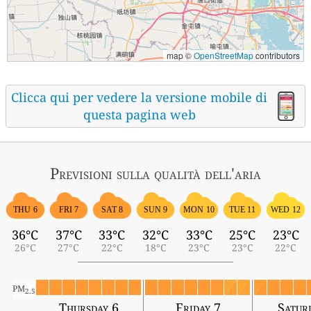
map ©
OpenStreetMap
contributors
Clicca qui per vedere la versione mobile di
questa pagina web
Previsioni sulla qualità dell'aria
THU 6
FRI 7
SAT 8
SUN 9
MON 10
TUE 11
WED 12
36°C
37°C
33°C
32°C
33°C
25°C
23°C
26°C
27°C
22°C
18°C
23°C
23°C
22°C
PM
2.5
Thursday 6
Friday 7
Satur