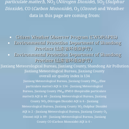
particulate matter)
), NO
(
Nitrogen Dioxide
), SO
(
Sulphur
2
2
Dioxide
), CO (
Carbon Monoxide
), O
(
Ozone
) and Weather
3
data in this page are coming from:
Citizen Weather Observer Program (CWOP/APRS)
Environmental Protection Department of Shandong
Province (山东省环境保护厅)
Environmental Protection Department of Shandong
Province (山东省环境保护厅)
Jiaxiang Meteorological Bureau, Jiaxiang County, Shandong Air Pollution
Jiaxiang Meteorological Bureau, Jiaxiang County
overall air quality index is 134
Jiaxiang Meteorological Bureau, Jiaxiang County PM
(fine
2.5
particulate matter) AQI is 134 - Jiaxiang Meteorological
Bureau, Jiaxiang County PM
(PM10 (Respirable particulate
10
matter)) AQI is 40 - Jiaxiang Meteorological Bureau, Jiaxiang
County NO
(Nitrogen Dioxide) AQI is 6 - Jiaxiang
2
Meteorological Bureau, Jiaxiang County SO
(Sulphur Dioxide)
2
AQI is 2 - Jiaxiang Meteorological Bureau, Jiaxiang County O
3
(Ozone) AQI is 89 - Jiaxiang Meteorological Bureau, Jiaxiang
County CO (Carbon Monoxide) AQI is 0 -