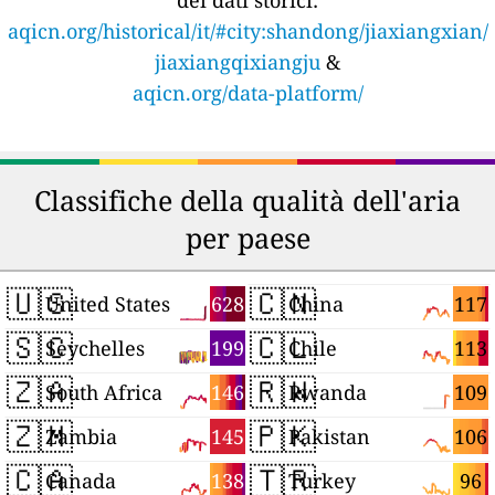
dei dati storici:
aqicn.org/historical/it/#city:shandong/jiaxiangxian/
jiaxiangqixiangju
&
aqicn.org/data-platform/
Classifiche della qualità dell'aria
per paese
🇺🇸
🇨🇳
628
117
United States
China
🇸🇨
🇨🇱
199
113
Seychelles
Chile
🇿🇦
🇷🇼
146
109
South Africa
Rwanda
🇿🇲
🇵🇰
145
106
Zambia
Pakistan
🇨🇦
🇹🇷
138
96
Canada
Turkey