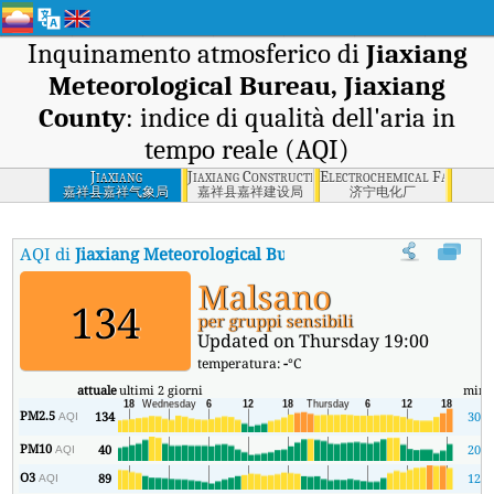
Inquinamento atmosferico di
Jiaxiang
Meteorological Bureau, Jiaxiang
County
: indice di qualità dell'aria in
tempo reale (AQI)
Jiaxiang
Jiaxiang Construction Bureau, Jiaxiang County
Electrochemical Factory, 
Meteorological
嘉祥县嘉祥气象局
嘉祥县嘉祥建设局
济宁电化厂
Bureau, Jiaxiang
County
AQI di
Jiaxiang Meteorological Bureau, Jiaxiang County
:
Indi
Malsano
134
per gruppi sensibili
Updated on Thursday 19:00
temperatura:
-
°C
attuale
ultimi 2 giorni
min
PM2.5
134
30
AQI
PM10
40
20
AQI
O3
89
12
AQI