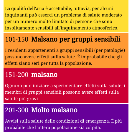
La qualità dell'aria è accettabile; tuttavia, per alcuni
inquinanti può esserci un problema di salute moderato
per un numero molto limitato di persone che sono
insolitamente sensibili all'inquinamento atmosferico.
101-150
Malsano per gruppi sensibili
I residenti appartenenti a gruppi sensibili (per patologie)
possono avere effetti sulla salute. È improbabile che gli
effetti siano seri per tutta la popolazione.
151-200
malsano
Ognuno può iniziare a sperimentare effetti sulla salute; i
membri di gruppi sensibili possono avere effetti sulla
salute più gravi
201-300
Molto malsano
Avvisi sulla salute delle condizioni di emergenza. È più
probabile che l'intera popolazione sia colpita.