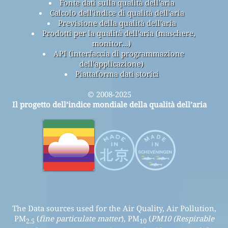
Fonte dati sulla qualità dell'aria
Calcolo dell'indice di qualità dell'aria
Previsione della qualità dell'aria
Prodotti per la qualità dell'aria (maschere,
monitor...)
API (interfaccia di programmazione
dell'applicazione)
Piattaforma dati storici
© 2008-2025
Il progetto dell’indice mondiale della qualità dell’aria
The Data sources used for the Air Quality, Air Pollution,
PM
(
fine particulate matter
), PM
(
PM10 (Respirable
2.5
10