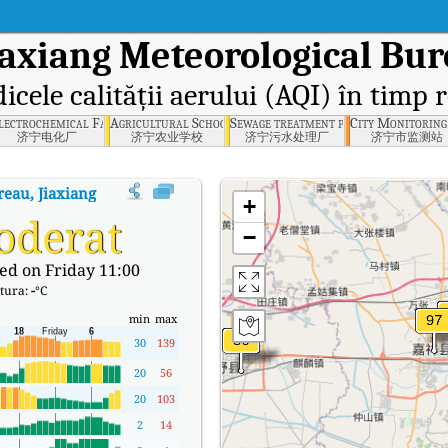
iaxiang Meteorological Bur
dicele calității aerului (AQI) în timp r
 Bureau, Jiaxiang County
lectrochemical Factory, Jining
Agricultural School, Jining
Sewage treatment plant, Jining
City Monitoring 
济宁电化厂
济宁农业学校
济宁污水处理厂
济宁市监测站
reau, Jiaxiang County
:
Indicele calității aerului (AQI) în timp real al lui
+
oderat
−
ed on Friday 11:00
tura:
-
°C
min
max
30
139
20
56
20
103
2
14