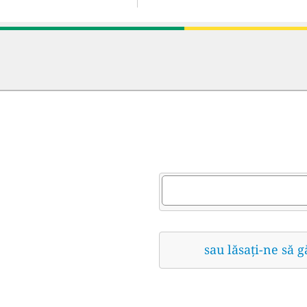
sau lăsați-ne să 