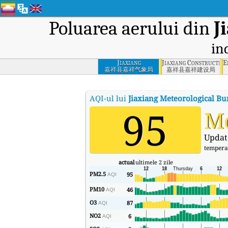
Poluarea aerului din
J
in
Jiaxiang
Jiaxiang Construction
E
Meteorological
嘉祥县嘉祥气象局
嘉祥县嘉祥建设局
Bureau, Jiaxiang
County
AQI-ul lui
Jiaxiang Meteorological Bu
95
M
Updat
tempera
actual
ultimele 2 zile
PM2.5
95
AQI
PM10
46
AQI
O3
87
AQI
NO2
6
AQI