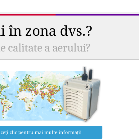
ui în zona dvs.?
e calitate a aerului?
ceți clic pentru mai multe informații