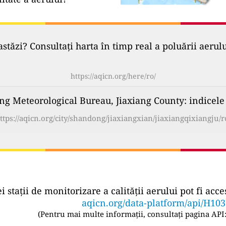
astăzi? Consultați harta în timp real a poluării aerul
https://aqicn.org/here/ro/
ng Meteorological Bureau, Jiaxiang County: indicele c
ttps://aqicn.org/city/shandong/jiaxiangxian/jiaxiangqixiangju/r
ei stații de monitorizare a calității aerului pot fi a
aqicn.org/data-platform/api/H10
(
Pentru mai multe informații, consultați pagina API