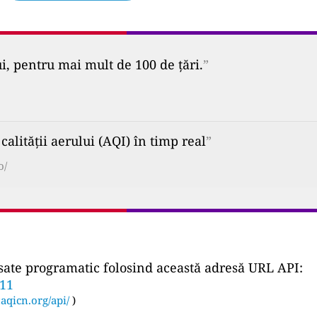
ui, pentru mai mult de 100 de țări.
”
alității aerului (AQI) în timp real
”
o/
ccesate programatic folosind această adresă URL API:
311
:
aqicn.org/api/
)