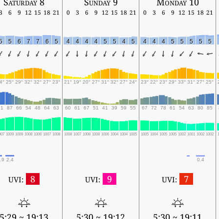
Saturday 8
Sunday 9
Monday 10
3
6
9
12
15
18
21
0
3
6
9
12
15
18
21
0
3
6
9
12
15
18
21
5
5
6
7
7
6
5
4
4
4
4
5
5
4
5
4
4
4
5
5
5
5
5
4°
25°
29°
32°
32°
27°
23°
21°
19°
20°
27°
31°
32°
27°
24°
23°
22°
23°
29°
33°
31°
27°
25°
91
87
66
54
48
64
63
60
61
67
51
41
39
59
55
67
72
78
61
54
63
80
85
007
1009
1009
1008
1006
1007
1008
1008
1007
1008
1008
1006
1004
1004
1005
1005
1004
1005
1005
1002
1001
1002
1002
.9
2.4
0.4
8
9
7
UVI:
UVI:
UVI:
5:29 ~ 19:13
5:30 ~ 19:12
5:30 ~ 19:11