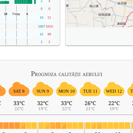
2
4
0
0
10
21
1007
1010
41
88
1
5
Prognoza calității aerului
7
SAT 8
SUN 9
MON 10
TUE 11
WED 12
T
C
33°C
32°C
33°C
26°C
22°C
22°C
19°C
22°C
21°C
19°C