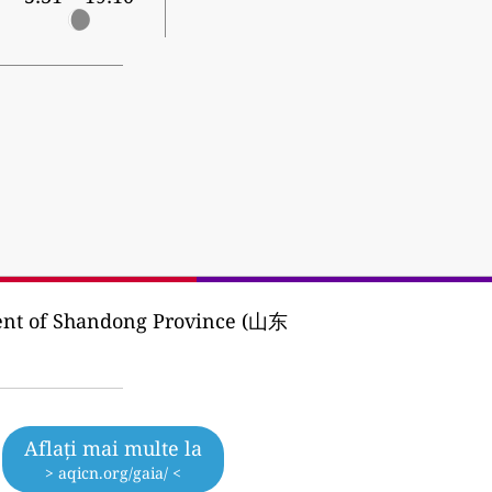
ent of Shandong Province (山东
Aflați mai multe la
> aqicn.org/gaia/ <