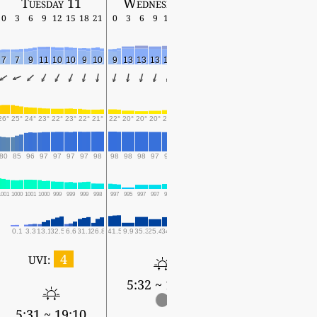
Tuesday 11
Wednesday 12
Thursday 13
0
3
6
9
12
15
18
21
0
3
6
9
12
15
18
21
0
3
6
9
12
15
18
7
7
9
11
10
10
9
10
9
13
13
13
12
14
12
14
14
12
12
12
12
12
11
26°
25°
24°
23°
22°
23°
22°
21°
22°
20°
20°
20°
21°
21°
21°
19°
19°
19°
19°
19°
20°
20°
20°
80
85
96
97
97
97
97
98
98
98
98
97
96
97
97
98
98
98
97
96
97
97
97
1001
1000
1001
1000
999
999
999
998
997
995
997
997
997
997
999
1000
999
999
1000
1001
1000
1000
1002
0.1
3.3
13.1
32.5
6.6
31.1
26.8
41.5
9.9
35.3
25.4
34.1
10.1
29.5
48.8
80.3
29.5
51.6
12.2
19.1
9.4
22.8
4
UVI:
5:32 ~ 19:09
5:33 ~ 19:08
5:31 ~ 19:10