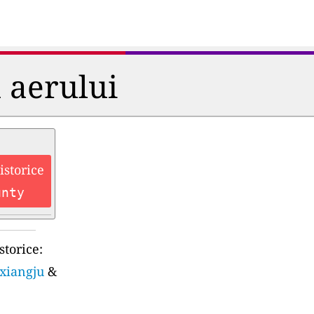
a aerului
istorice
unty
storice:
ixiangju
&