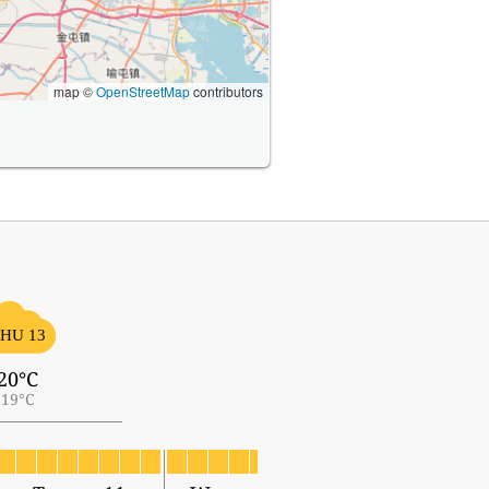
map ©
OpenStreetMap
contributors
HU 13
20°C
19°C