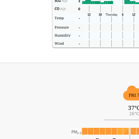
SO2
3
AQI
CO
0
AQI
Temp
-
Pressure
-
Humidity
-
Wind
-
FRI 
37°
26°C
PM
2.5