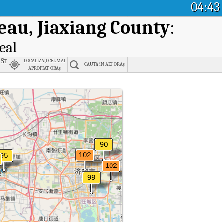
04:43
eau, Jiaxiang County
:
eal
Station, Jining
LOCALIZAțI CEL MAI
CAUTă îN ALT ORAș
APROPIAT ORAș
 Jiaxiang Meteorological Bureau, Jiaxiang County.