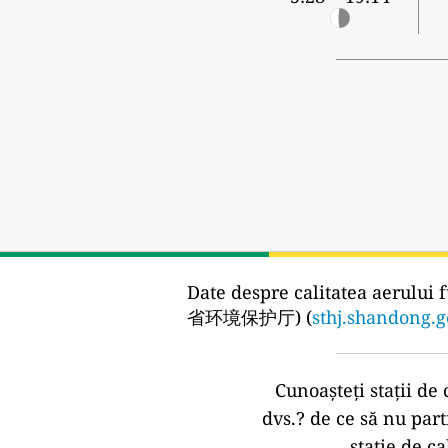
Date despre calitatea aerului f
省环境保护厅) (
sthj.shandong.g
Cunoașteți stații de 
dvs.?
de ce să nu part
stație de ca