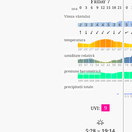
Friday 7
0
3
6
9
12
15
18
21
0
ora
Viteza vântului
2
3
3
4
4
5
3
6
5
temperatura
28°
26°
27°
33°
36°
36°
32°
30°
27°
2
umiditate relativă
65
67
72
54
42
42
58
60
79
presiune barometrică
1005
1005
1006
1006
1005
1004
1004
1006
1006
1
precipitatii totale
0.1
0
9
UVI:
5:28 ~ 19:14