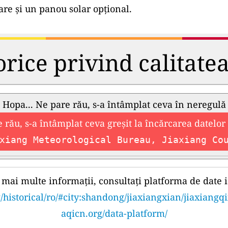
e și un panou solar opțional.
orice privind calitate
Hopa... Ne pare rău, s-a întâmplat ceva în neregulă
 rău, s-a întâmplat ceva greșit la încărcarea datelor 
xiang Meteorological Bureau, Jiaxiang Co
mai multe informații, consultați platforma de date i
/historical/ro/#city:shandong/jiaxiangxian/jiaxiangq
aqicn.org/data-platform/