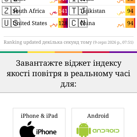
🇿🇦
🇹🇯
141
94
South Africa
Tajikistan
🇺🇸
🇨🇳
128
94
United States
China
Ranking updated декілька секунд тому
(9 серп 2026 р., 07:51)
Завантажте віджет індексу
якості повітря в реальному часі
для:
iPhone & iPad
Android