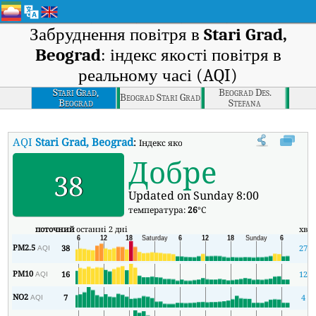
Забруднення повітря в
Stari Grad,
Beograd
: індекс якості повітря в
реальному часі (AQI)
Stari Grad,
Beograd Des.
Beograd Stari Grad
Beograd
Stefana
AQI
Stari Grad, Beograd
:
Індекс якості повітря в реальному часі (AQ
Добре
38
Updated on Sunday 8:00
температура:
26
°C
поточний
останні 2 дні
хв
PM2.5
38
27
AQI
PM10
16
12
AQI
NO2
7
4
AQI