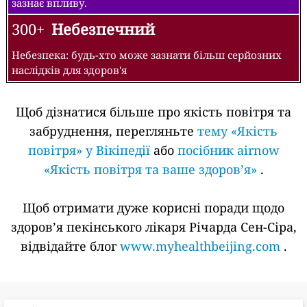
зазнає впливу.
300+
Небезпечний
Небезпека: будь-хто може зазнати більш серйозних
наслідків для здоров'я
Щоб дізнатися більше про якість повітря та
забруднення, перегляньте
тему «Якість
повітря» у Вікіпедії
або
посібник airnow
«Якість повітря та ваше здоров’я»
.
Щоб отримати дуже корисні поради щодо
здоров’я пекінського лікаря Річарда Сен-Сіра,
відвідайте блог
www.myhealthbeijing.com
.