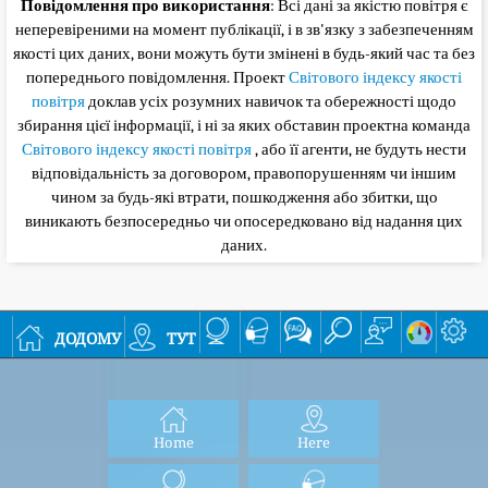
Повідомлення про використання
: Всі дані за якістю повітря є
неперевіреними на момент публікації, і в зв'язку з забезпеченням
якості цих даних, вони можуть бути змінені в будь-який час та без
попереднього повідомлення. Проект
Світового індексу якості
повітря
доклав усіх розумних навичок та обережності щодо
збирання цієї інформації, і ні за яких обставин проектна команда
Світового індексу якості повітря
, або її агенти, не будуть нести
відповідальність за договором, правопорушенням чи іншим
чином за будь-які втрати, пошкодження або збитки, що
виникають безпосередньо чи опосередковано від надання цих
даних.
додому
тут
Home
Here