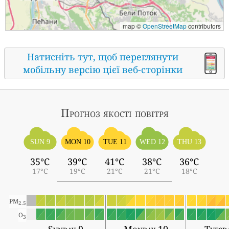
map ©
OpenStreetMap
contributors
Натисніть тут, щоб переглянути
мобільну версію цієї веб-сторінки
Прогноз якості повітря
SUN 9
MON 10
TUE 11
WED 12
THU 13
35°C
39°C
41°C
38°C
36°C
17°C
19°C
21°C
21°C
18°C
PM
2.5
O
3
Sunday 9
Monday 10
Tuesd