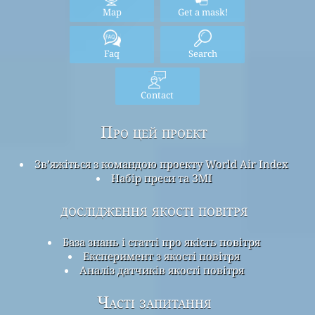
Map
Get a mask!
Faq
Search
Contact
Про цей проект
Зв’яжіться з командою проекту World Air Index
Набір преси та ЗМІ
дослідження якості повітря
База знань і статті про якість повітря
Експеримент з якості повітря
Аналіз датчиків якості повітря
Часті запитання