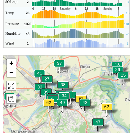
SO2
2
0
AQI
Temp
26
18
Pressure
1020
1011
Humidity
43
25
Wind
2
1
+
−