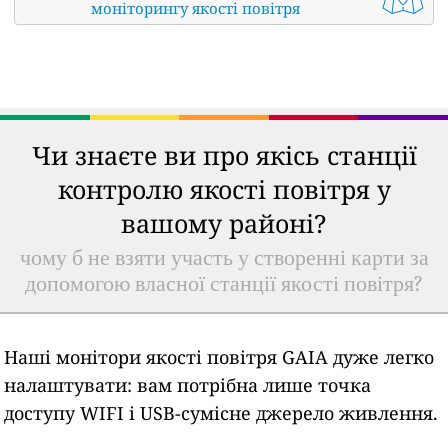
моніторингу якості повітря
Чи знаєте ви про якісь станції
контролю якості повітря у
вашому районі?
чому б не взяти участь у створенні карти за
допомогою власної станції якості повітря?
Наші монітори якості повітря GAIA дуже легко
налаштувати: вам потрібна лише точка
доступу WIFI і USB-сумісне джерело живлення.