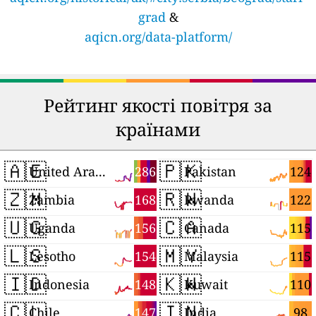
grad
&
aqicn.org/data-platform/
Рейтинг якості повітря за
країнами
🇦🇪
🇵🇰
286
124
United Arab Emirates
Pakistan
🇿🇲
🇷🇼
168
122
Zambia
Rwanda
🇺🇬
🇨🇦
156
115
Uganda
Canada
🇱🇸
🇲🇾
154
115
Lesotho
Malaysia
🇮🇩
🇰🇼
148
110
Indonesia
Kuwait
🇨🇱
🇮🇳
147
98
Chile
India