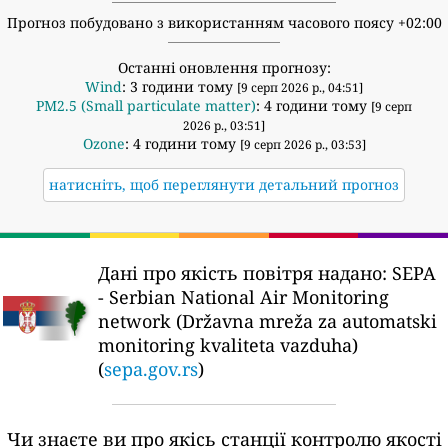
Прогноз побудовано з використанням часового поясу +02:00
Останні оновлення прогнозу:
Wind
: 3 години тому
[9 серп 2026 р., 04:51]
PM2.5 (Small particulate matter)
: 4 години тому
[9 серп
2026 р., 03:51]
Ozone
: 4 години тому
[9 серп 2026 р., 03:53]
натисніть, щоб переглянути детальний прогноз
Дані про якість повітря надано:
SEPA
- Serbian National Air Monitoring
network (Državna mreža za automatski
monitoring kvaliteta vazduha)
(
sepa.gov.rs
)
Чи знаєте ви про якісь станції контролю якості