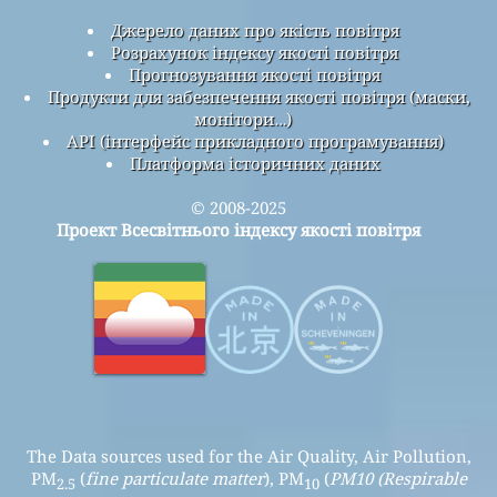
Джерело даних про якість повітря
Розрахунок індексу якості повітря
Прогнозування якості повітря
Продукти для забезпечення якості повітря (маски,
монітори…)
API (інтерфейс прикладного програмування)
Платформа історичних даних
© 2008-2025
Проект Всесвітнього індексу якості повітря
The Data sources used for the Air Quality, Air Pollution,
PM
(
fine particulate matter
), PM
(
PM10 (Respirable
2.5
10