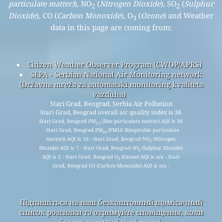
particulate matter)
), NO
(
Nitrogen Dioxide
), SO
(
Sulphur
2
2
Dioxide
), CO (
Carbon Monoxide
), O
(
Ozone
) and Weather
3
data in this page are coming from:
Citizen Weather Observer Program (CWOP/APRS)
SEPA - Serbian National Air Monitoring network
(Državna mreža za automatski monitoring kvaliteta
vazduha)
Stari Grad, Beograd, Serbia Air Pollution
Stari Grad, Beograd overall air quality index is 38
Stari Grad, Beograd PM
(fine particulate matter) AQI is 38
2.5
- Stari Grad, Beograd PM
(PM10 (Respirable particulate
10
matter)) AQI is 16 - Stari Grad, Beograd NO
(Nitrogen
2
Dioxide) AQI is 7 - Stari Grad, Beograd SO
(Sulphur Dioxide)
2
AQI is 2 - Stari Grad, Beograd O
(Ozone) AQI is n/a - Stari
3
Grad, Beograd CO (Carbon Monoxide) AQI is n/a -
Підпишіться на наш безкоштовний щомісячний
список розсилки та отримуйте сповіщення, коли
будуть доступні нові статті.