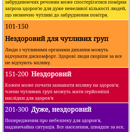
забруднюючих речовин може спостерігатися помірна
загроза здоров'ю для дуже невеликої кількості людей,
що незвично чутливі до забруднення повітря.
101-150
Нездоровий для чутливих груп
Люди з чутливими органами дихання можуть
відчувати дискомфорт. Здорові люди скоріше за все
не відчують впливу.
151-200
Нездоровий
Кожен може почати зазнавати впливу на здоров'я;
члени чутливих груп можуть мати серйозніші
наслідки для здоров'я
201-300
Дуже, нездоровий
Попередження про небезпеку для здоров'я,
надзвичайна ситуація. Все населення, швидше за все,