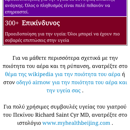
ανάγκης. Όλος ο πληθυσμός είναι πολύ πιθανόν να
επηρεαστεί.
300+
Επικίνδυνος
Προειδοποίηση για την υγεία: Όλοι μπορεί να έχουν πιο
σοβαρές επιπτώσεις στην υγεία
Για να μάθετε περισσότερα σχετικά με την
ποιότητα του αέρα και τη ρύπανση, ανατρέξτε στο
θέμα της wikipedia για την ποιότητα του αέρα
ή
στον
οδηγό airnow για την ποιότητα του αέρα και
την υγεία σας
.
Για πολύ χρήσιμες συμβουλές υγείας του γιατρού
του Πεκίνου Richard Saint Cyr MD, ανατρέξτε στο
ιστολόγιο
www.myhealthbeijing.com
.