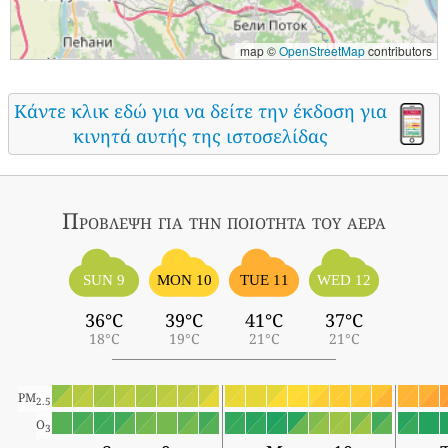
map ©
OpenStreetMap
contributors
Κάντε κλικ εδώ για να δείτε την έκδοση για
κινητά αυτής της ιστοσελίδας
Πρόβλεψη για την ποιότητα του αέρα
SUN 9
MON 10
TUE 11
WED 12
36°C
39°C
41°C
37°C
18°C
19°C
21°C
21°C
PM
2.5
O
3