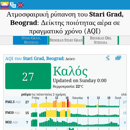
Ατμοσφαιρική ρύπανση του
Stari Grad,
Beograd
: Δείκτης ποιότητας αέρα σε
πραγματικό χρόνο (AQI)
Stari Grad,
Beograd Des.
Beograd Stari Grad
Beograd
Stefana
AQI του
Stari Grad, Beograd
:
Δείκτης ποιότητας αέρα σε πραγματικό 
Καλός
27
Updated on Sunday 0:00
θερμοκρασία:
22
°C
ρεύμα
τις τελευταίες 2 ημέρες
ελάχ
PM2.5
27
27
AQI
PM10
15
12
AQI
NO2
7
4
AQI