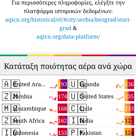
Για περισσότερες πληροφορίες, ελέγξτε την
πλατφόρμα ιστορικών δεδομένων:
aqicn.org/historical/el/#city:serbia/beograd/stari-
grad
&
aqicn.org/data-platform/
Κατάταξη ποιότητας αέρα ανά χώρα
🇦🇪
🇺🇬
193
136
United Arab Emirates
Uganda
🇿🇲
🇺🇸
174
135
Zambia
United States
🇲🇿
🇨🇱
168
133
Mozambique
Chile
🇿🇦
🇮🇳
162
127
South Africa
India
🇮🇩
🇵🇰
155
124
Indonesia
Pakistan