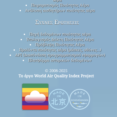
Πειραματισμός Ποιότητας Αέρα
Ανάλυση αισθητήρων ποιότητας αέρα
Συχνές Ερωτήσεις
Πηγή δεδομένων ποιότητας αέρα
Υπολογισμός Δείκτη Ποιότητας Αέρα
Πρόβλεψη Ποιότητας Αέρα
Προϊόντα ποιότητας αέρα (μάσκες, οθόνες…)
API (Διασύνδεση προγραμματισμού εφαρμογών)
Πλατφόρμα ιστορικών δεδομένων
© 2008-2025
Το έργο World Air Quality Index Project