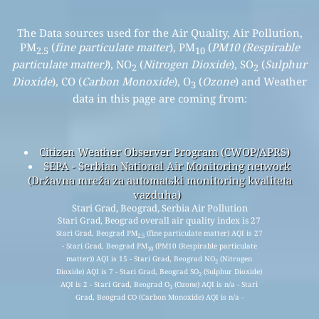
The Data sources used for the Air Quality, Air Pollution,
PM
(
fine particulate matter
), PM
(
PM10 (Respirable
2.5
10
particulate matter)
), NO
(
Nitrogen Dioxide
), SO
(
Sulphur
2
2
Dioxide
), CO (
Carbon Monoxide
), O
(
Ozone
) and Weather
3
data in this page are coming from:
Citizen Weather Observer Program (CWOP/APRS)
SEPA - Serbian National Air Monitoring network
(Državna mreža za automatski monitoring kvaliteta
vazduha)
Stari Grad, Beograd, Serbia Air Pollution
Stari Grad, Beograd overall air quality index is 27
Stari Grad, Beograd PM
(fine particulate matter) AQI is 27
2.5
- Stari Grad, Beograd PM
(PM10 (Respirable particulate
10
matter)) AQI is 15 - Stari Grad, Beograd NO
(Nitrogen
2
Dioxide) AQI is 7 - Stari Grad, Beograd SO
(Sulphur Dioxide)
2
AQI is 2 - Stari Grad, Beograd O
(Ozone) AQI is n/a - Stari
3
Grad, Beograd CO (Carbon Monoxide) AQI is n/a -