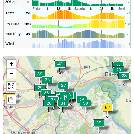
SO2
2
2
AQI
Temp
22
21
Pressure
1018
1011
Humidity
48
25
Wind
1
0
+
−