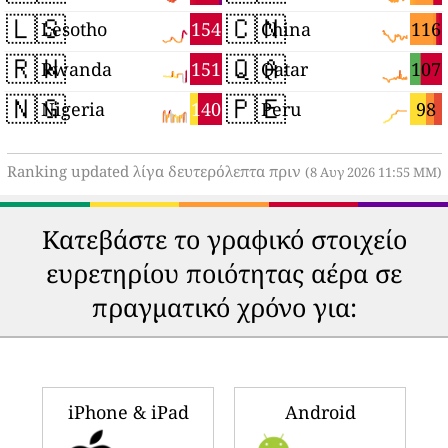
🇱🇸
🇨🇳
154
116
Lesotho
China
🇷🇼
🇶🇦
151
107
Rwanda
Qatar
🇳🇬
🇵🇪
140
98
Nigeria
Peru
Ranking updated λίγα δευτερόλεπτα πριν
(8 Αυγ 2026 11:55 ΜΜ)
Κατεβάστε το γραφικό στοιχείο
ευρετηρίου ποιότητας αέρα σε
πραγματικό χρόνο για:
iPhone & iPad
Android