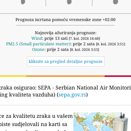
Prognoza iscrtana pomoću vremenske zone +02:00
Najnovija ažuriranja prognoze:
Wind
: prije 13 sati
[7. kol. 2026 16:48]
PM2.5 (Small particulate matter)
: prije 2 sata
[8. kol. 2026 3:51]
Ozone
: prije 2 sata
[8. kol. 2026 3:53]
kliknite za pregled detaljne prognoze
zraka osigurao:
SEPA - Serbian National Air Monitor
ng kvaliteta vazduha) (
sepa.gov.rs
)
ce za kvalitetu zraka u vašem
biste sudjelovali na karti sa