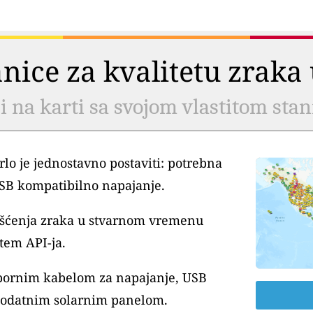
tanice za kvalitetu zrak
li na karti sa svojom vlastitom sta
lo je jednostavno postaviti: potrebna
USB kompatibilno napajanje.
išćenja zraka u stvarnom vremenu
tem API-ja.
tpornim kabelom za napajanje, USB
dodatnim solarnim panelom.