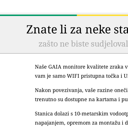
Znate li za neke s
zašto ne biste sudjelova
Naše GAIA monitore kvalitete zraka vr
vam je samo WIFI pristupna točka i 
Nakon povezivanja, vaše razine oneč
trenutno su dostupne na kartama i pu
Stanica dolazi s 10-metarskim vodoo
napajanjem, opremom za montažu i 