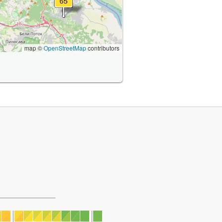
map ©
OpenStreetMap
contributors