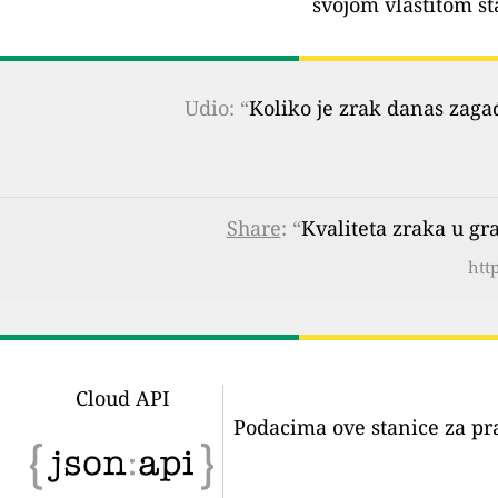
svojom vlastitom st
Udio: “
Koliko je zrak danas zaga
Share
: “
Kvaliteta zraka u gr
htt
Cloud API
Podacima ove stanice za pr