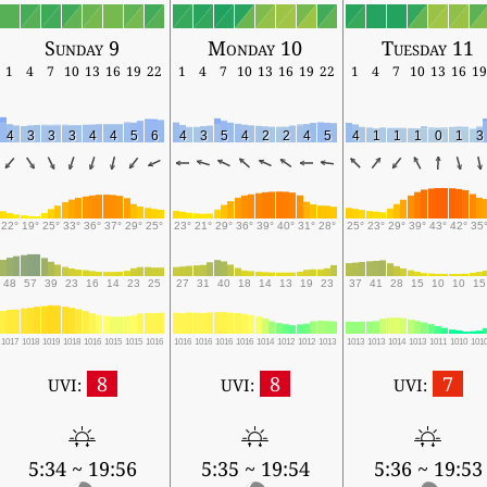
Sunday 9
Monday 10
Tuesday 11
1
4
7
10
13
16
19
22
1
4
7
10
13
16
19
22
1
4
7
10
13
16
19
4
3
3
3
4
4
5
6
4
3
5
4
2
2
4
5
4
1
1
1
0
1
3
22°
19°
25°
33°
36°
37°
29°
25°
23°
21°
29°
36°
39°
40°
31°
28°
25°
23°
29°
39°
43°
42°
35
48
57
39
23
16
14
23
25
27
31
40
18
14
13
19
23
37
41
28
15
10
10
15
1017
1018
1019
1018
1016
1015
1015
1016
1016
1016
1016
1016
1014
1012
1012
1013
1013
1013
1014
1013
1011
1010
101
8
8
7
UVI:
UVI:
UVI:
5:34 ~ 19:56
5:35 ~ 19:54
5:36 ~ 19:53