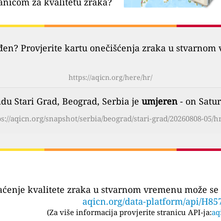
anicom za kvalitetu zraka?
đen? Provjerite kartu onečišćenja zraka u stvarnom 
https://aqicn.org/here/hr/
adu Stari Grad, Beograd, Serbia je
umjeren
- on Satur
ps://aqicn.org/snapshot/serbia/beograd/stari-grad/20260808-05/hr
aćenje kvalitete zraka u stvarnom vremenu može se 
aqicn.org/data-platform/api/H85
(
Za više informacija provjerite stranicu API-ja:
aq