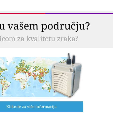
a u vašem području?
nicom za kvalitetu zraka?
Kliknite za više informacija