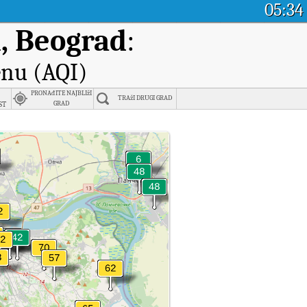
05:34
d, Beograd
:
enu (AQI)
PRONAđITE NAJBLIžI
TRAžI DRUGI GRAD
st
GRAD