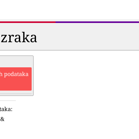
 zraka
ih podataka
taka:
&