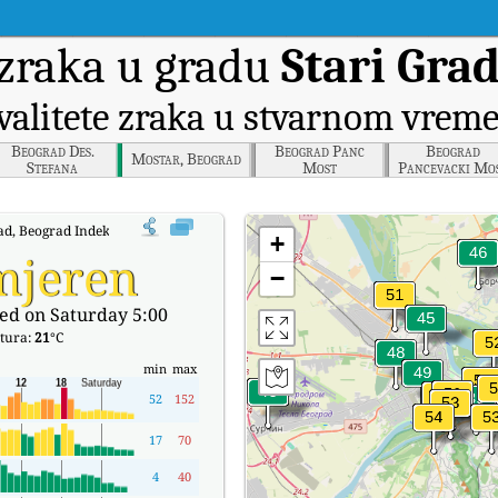
zraka u gradu
Stari Gra
valitete zraka u stvarnom vrem
Beograd Des.
Beograd Panc
Beograd
Mostar, Beograd
Stefana
Most
Pancevacki Mo
ad, Beograd Indeks kvalitete zraka (AQI) u stvarnom vremenu.
+
mjeren
−
ed on Saturday 5:00
tura:
21
°C
min
max
52
152
17
70
4
40