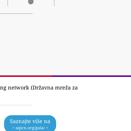
ing network (Državna mreža za
Saznajte više na
> aqicn.org/gaia/ <