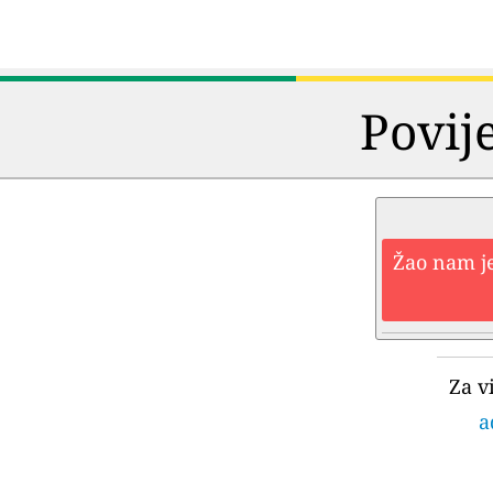
Povij
Žao nam je
Za v
a