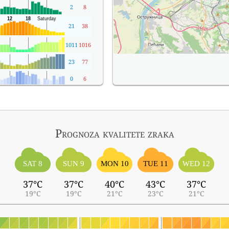
2
8
21
38
1011
1016
23
77
0
6
Prognoza kvalitete zraka
SAT 8
SUN 9
MON 10
TUE 11
WED 12
37°C
37°C
40°C
43°C
37°C
19°C
19°C
21°C
23°C
21°C