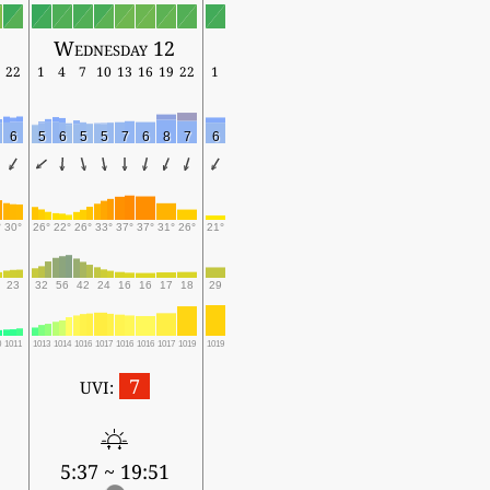
Wednesday 12
22
1
4
7
10
13
16
19
22
1
6
5
6
5
5
7
6
8
7
6
°
30°
26°
22°
26°
33°
37°
37°
31°
26°
21°
23
32
56
42
24
16
16
17
18
29
0
1011
1013
1014
1016
1017
1016
1016
1017
1019
1019
7
UVI:
5:37 ~ 19:51