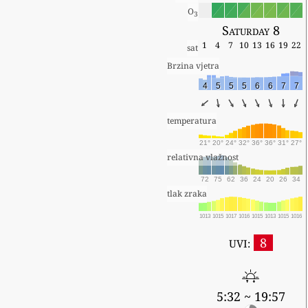
O
3
Saturday 8
1
4
7
10
13
16
19
22
sat
Brzina vjetra
4
5
5
5
6
6
7
7
temperatura
21°
20°
24°
32°
36°
36°
31°
27°
relativna vlažnost
72
75
62
36
24
20
26
34
tlak zraka
1013
1015
1017
1016
1015
1013
1015
1016
8
UVI:
5:32 ~ 19:57