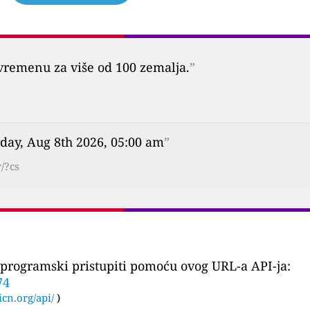
vremenu za više od 100 zemalja.
”
day, Aug 8th 2026, 05:00 am
”
/?cs
programski pristupiti pomoću ovog URL-a API-ja:
74
icn.org/api/
)