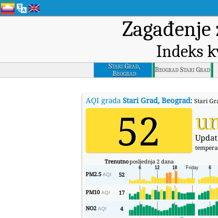
Zagađenje 
Indeks k
Stari Grad,
Beograd Stari Grad
Beograd
AQI grada
Stari Grad, Beograd
:
Stari Gr
52
u
Updat
tempera
Trenutno
posljednja 2 dana
PM2.5
52
AQI
PM10
17
AQI
NO2
4
AQI