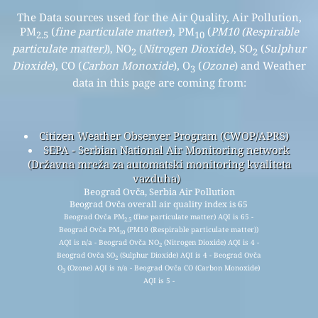
The Data sources used for the Air Quality, Air Pollution,
PM
(
fine particulate matter
), PM
(
PM10 (Respirable
2.5
10
particulate matter)
), NO
(
Nitrogen Dioxide
), SO
(
Sulphur
2
2
Dioxide
), CO (
Carbon Monoxide
), O
(
Ozone
) and Weather
3
data in this page are coming from:
Citizen Weather Observer Program (CWOP/APRS)
SEPA - Serbian National Air Monitoring network
(Državna mreža za automatski monitoring kvaliteta
vazduha)
Beograd Ovča, Serbia Air Pollution
Beograd Ovča overall air quality index is 65
Beograd Ovča PM
(fine particulate matter) AQI is 65 -
2.5
Beograd Ovča PM
(PM10 (Respirable particulate matter))
10
AQI is n/a - Beograd Ovča NO
(Nitrogen Dioxide) AQI is 4 -
2
Beograd Ovča SO
(Sulphur Dioxide) AQI is 4 - Beograd Ovča
2
O
(Ozone) AQI is n/a - Beograd Ovča CO (Carbon Monoxide)
3
AQI is 5 -