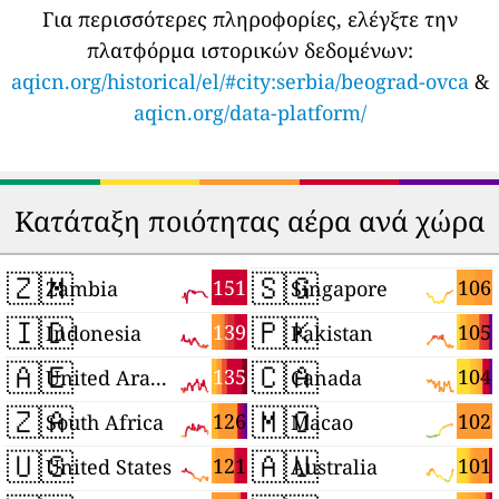
Για περισσότερες πληροφορίες, ελέγξτε την
πλατφόρμα ιστορικών δεδομένων:
aqicn.org/historical/el/#city:serbia/beograd-ovca
&
aqicn.org/data-platform/
Κατάταξη ποιότητας αέρα ανά χώρα
🇿🇲
🇸🇬
151
106
Zambia
Singapore
🇮🇩
🇵🇰
139
105
Indonesia
Pakistan
🇦🇪
🇨🇦
135
104
United Arab Emirates
Canada
🇿🇦
🇲🇴
126
102
South Africa
Macao
🇺🇸
🇦🇺
121
101
United States
Australia