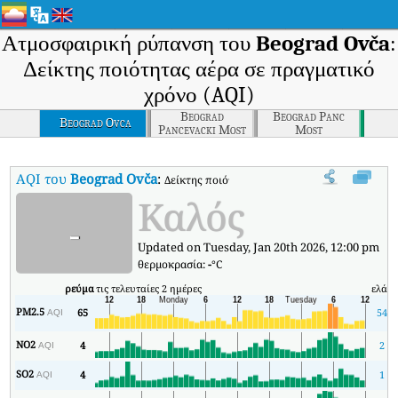
Ατμοσφαιρική ρύπανση του
Beograd Ovča
:
Δείκτης ποιότητας αέρα σε πραγματικό
χρόνο (AQI)
Beograd
Beograd Panc
Beograd Ovca
Pancevacki Most
Most
AQI του
Beograd Ovča
:
Δείκτης ποιότητας αέρα σε πραγματικό χρόνο 
Καλός
-
Updated on Tuesday, Jan 20th 2026, 12:00 pm
θερμοκρασία:
-
°C
ρεύμα
τις τελευταίες 2 ημέρες
ελάχ
PM2.5
65
54
AQI
NO2
4
2
AQI
SO2
4
1
AQI