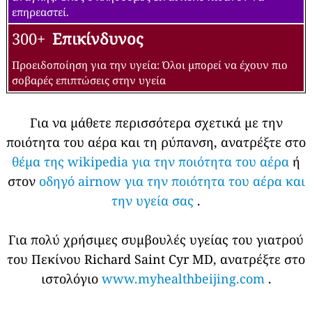
επηρεαστεί.
300+
Επικίνδυνος
Προειδοποίηση για την υγεία: Όλοι μπορεί να έχουν πιο
σοβαρές επιπτώσεις στην υγεία
Για να μάθετε περισσότερα σχετικά με την
ποιότητα του αέρα και τη ρύπανση, ανατρέξτε στο
θέμα της wikipedia για την ποιότητα του αέρα
ή
στον
οδηγό airnow για την ποιότητα του αέρα και
την υγεία σας
.
Για πολύ χρήσιμες συμβουλές υγείας του γιατρού
του Πεκίνου Richard Saint Cyr MD, ανατρέξτε στο
ιστολόγιο
www.myhealthbeijing.com
.