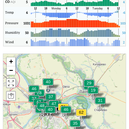
CO
5
4
AQI
Temp
4
-6
Pressure
1031
1031
Humidity
50
50
Wind
6
2
+
−