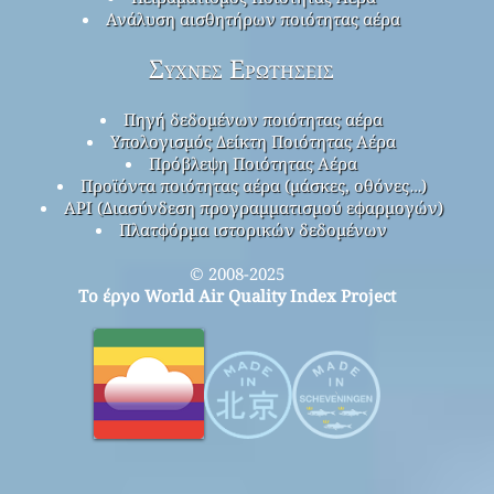
Ανάλυση αισθητήρων ποιότητας αέρα
Συχνές Ερωτήσεις
Πηγή δεδομένων ποιότητας αέρα
Υπολογισμός Δείκτη Ποιότητας Αέρα
Πρόβλεψη Ποιότητας Αέρα
Προϊόντα ποιότητας αέρα (μάσκες, οθόνες…)
API (Διασύνδεση προγραμματισμού εφαρμογών)
Πλατφόρμα ιστορικών δεδομένων
© 2008-2025
Το έργο World Air Quality Index Project