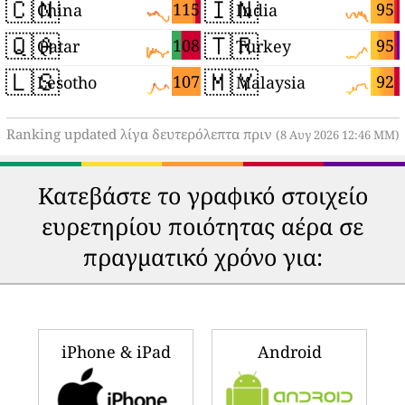
🇨🇳
🇮🇳
115
95
China
India
🇶🇦
🇹🇷
108
95
Qatar
Turkey
🇱🇸
🇲🇾
107
92
Lesotho
Malaysia
Ranking updated λίγα δευτερόλεπτα πριν
(8 Αυγ 2026 12:46 ΜΜ)
Κατεβάστε το γραφικό στοιχείο
ευρετηρίου ποιότητας αέρα σε
πραγματικό χρόνο για:
iPhone & iPad
Android