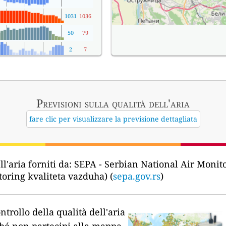
1031
1036
50
79
2
7
Previsioni sulla qualità dell'aria
fare clic per visualizzare la previsione dettagliata
ll'aria forniti da:
SEPA - Serbian National Air Monit
oring kvaliteta vazduha) (
sepa.gov.rs
)
ntrollo della qualità dell'aria