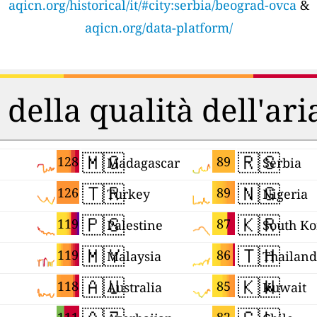
aqicn.org/historical/it/#city:serbia/beograd-ovca
&
aqicn.org/data-platform/
 della qualità dell'ar
🇲🇬
🇷🇸
128
89
Madagascar
Serbia
🇹🇷
🇳🇬
126
89
Turkey
Nigeria
🇵🇸
🇰🇷
119
87
Palestine
South Ko
🇲🇾
🇹🇭
119
86
Malaysia
Thailand
🇦🇺
🇰🇼
118
85
Australia
Kuwait