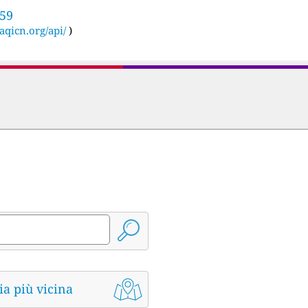
559
aqicn.org/api/
)
ia più vicina