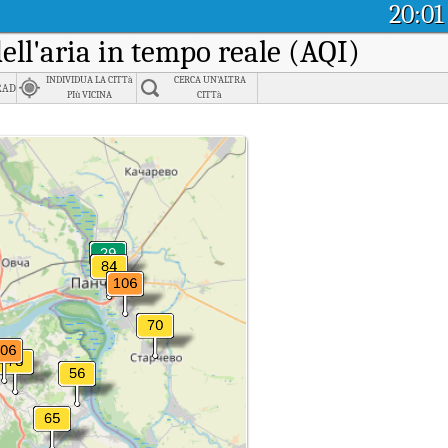
20:01
dell'aria in tempo reale (AQI)
INDIVIDUA LA CITTà
CERCA UN'ALTRA
rad
PIù VICINA
CITTà