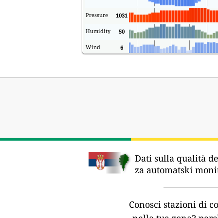
Pressure
1031
Humidity
50
Wind
6
Dati sulla qualità de
za automatski monit
Conosci stazioni di co