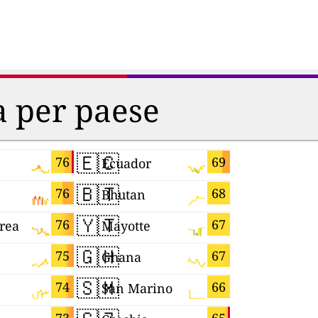
ia per paese
🇪🇨
🇮🇱
76
69
Ecuador
Israel
🇧🇹
🇩🇪
76
68
Bhutan
Germany
🇾🇹
🇹🇼
76
67
rea
Mayotte
Taiwan
🇬🇭
🇭🇺
75
67
Ghana
Hungary
🇸🇲
🇫🇷
74
66
San Marino
France