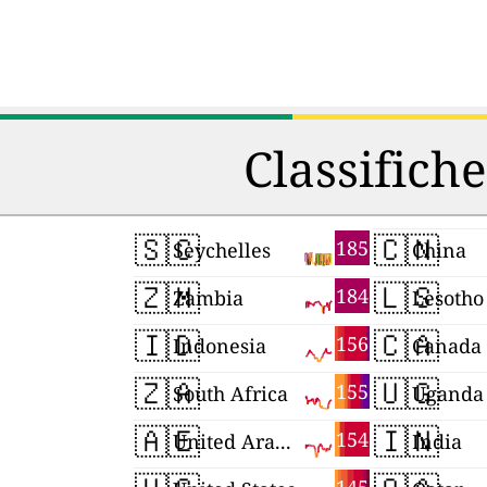
Classifiche
🇸🇨
🇨🇳
185
Seychelles
China
🇿🇲
🇱🇸
184
Zambia
Lesotho
🇮🇩
🇨🇦
156
Indonesia
Canada
🇿🇦
🇺🇬
155
South Africa
Uganda
🇦🇪
🇮🇳
154
United Arab Emirates
India