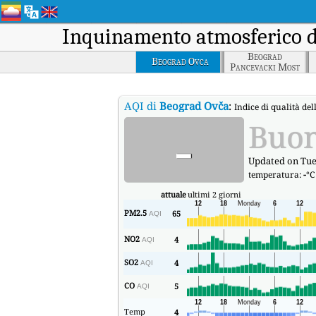
Inquinamento atmosferico 
Beograd
Beograd Ovca
Pancevacki Most
AQI di
Beograd Ovča
:
Indice di qualità del
-
Buo
Updated on Tues
temperatura:
-
°C
attuale
ultimi 2 giorni
PM2.5
65
AQI
NO2
4
AQI
SO2
4
AQI
CO
5
AQI
Temp
4