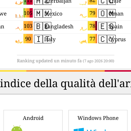
🇦🇿
🇨🇱
111
82
Azerbaijan
Chile
🇲🇽
🇴🇲
105
79
we
Mexico
Oman
🇧🇩
🇪🇸
103
78
an
Bangladesh
Spain
🇮🇹
🇨🇾
90
77
Italy
Cyprus
Ranking updated un minuto fa
(7 ago 2026 20:00)
'indice della qualità dell'a
Android
Windows Phone