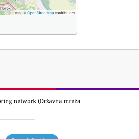
map ©
OpenStreetMap
contributors
oring network (Državna mreža