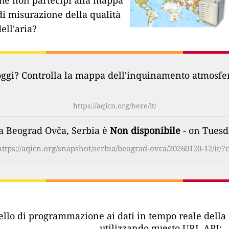
hé non partecipi alla mappa
di misurazione della qualità
dell'aria?
oggi? Controlla la mappa dell'inquinamento atmosferi
https://aqicn.org/here/it/
a a Beograd Ovča, Serbia è
Non disponibile
- on Tuesd
https://aqicn.org/snapshot/serbia/beograd-ovca/20260120-12/it/?c
vello di programmazione ai dati in tempo reale della 
utilizzando questo URL API: