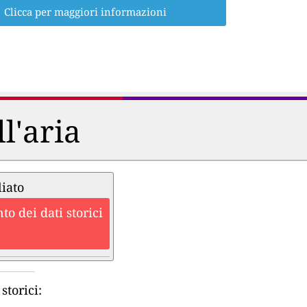
Clicca per maggiori informazioni
ll'aria
liato
o dei dati storici
storici: