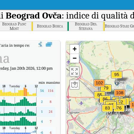
di
Beograd Ovča
: indice di qualità 
Beograd Panc
Beograd Des.
Beograd Borca
Beograd Stari G
Most
Stefana
l'aria in tempo reale (AQI) di Beograd Ovča.
+
na
−
day, Jan 20th 2026, 12:00 pm
min
massimo
54
114
2
8
1
24
4
7
-6
4