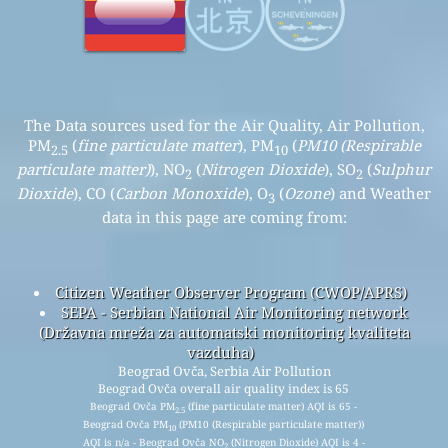
The Data sources used for the Air Quality, Air Pollution,
PM
(
fine particulate matter
), PM
(
PM10 (Respirable
2.5
10
particulate matter)
), NO
(
Nitrogen Dioxide
), SO
(
Sulphur
2
2
Dioxide
), CO (
Carbon Monoxide
), O
(
Ozone
) and Weather
3
data in this page are coming from:
Citizen Weather Observer Program (CWOP/APRS)
SEPA - Serbian National Air Monitoring network
(Državna mreža za automatski monitoring kvaliteta
vazduha)
Beograd Ovča, Serbia Air Pollution
Beograd Ovča overall air quality index is 65
Beograd Ovča PM
(fine particulate matter) AQI is 65 -
2.5
Beograd Ovča PM
(PM10 (Respirable particulate matter))
10
AQI is n/a - Beograd Ovča NO
(Nitrogen Dioxide) AQI is 4 -
2