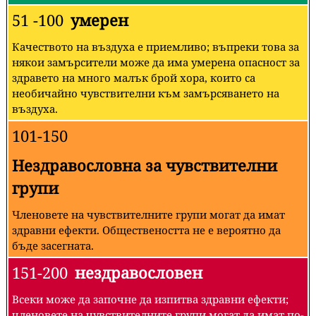
51 -100
умерен
Качеството на въздуха е приемливо; въпреки това за
някои замърсители може да има умерена опасност за
здравето на много малък брой хора, които са
необичайно чувствителни към замърсяването на
въздуха.
101-150
Нездравословна за чувствителни
групи
Членовете на чувствителните групи могат да имат
здравни ефекти. Обществеността не е вероятно да
бъде засегната.
151-200
нездравословен
Всеки може да започне да изпитва здравни ефекти;
членовете на чувствителните групи могат да имат по-