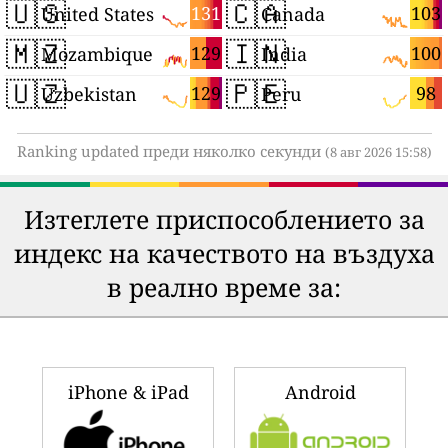
🇺🇸
🇨🇦
131
103
United States
Canada
🇲🇿
🇮🇳
129
100
Mozambique
India
🇺🇿
🇵🇪
129
98
Uzbekistan
Peru
Ranking updated преди няколко секунди
(8 авг 2026 15:58)
Изтеглете приспособлението за
индекс на качеството на въздуха
в реално време за:
iPhone & iPad
Android