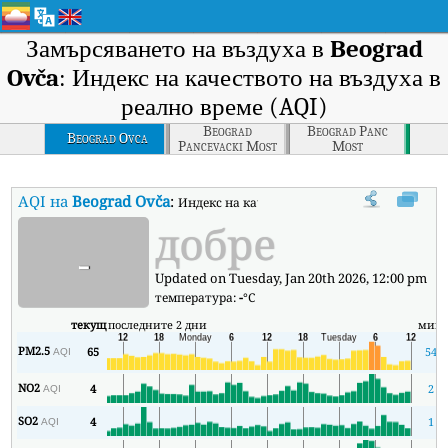
Замърсяването на въздуха в
Beograd
Ovča
: Индекс на качеството на въздуха в
реално време (AQI)
Beograd
Beograd Panc
Beograd Ovca
Pancevacki Most
Most
AQI на
Beograd Ovča
:
Индекс на качеството на въздуха в реално в
добре
-
Updated on Tuesday, Jan 20th 2026, 12:00 pm
температура:
-
°C
текущ
последните 2 дни
мин
PM2.5
65
54
AQI
NO2
4
2
AQI
SO2
4
1
AQI