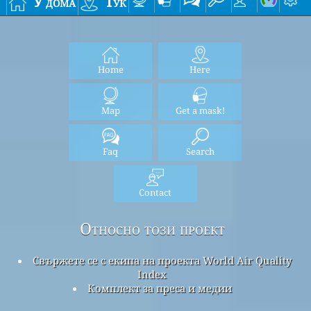
У дома
Тук
Home
Here
Map
Get a mask!
Faq
Search
Contact
Относно този проект
Свържете се с екипа на проекта World Air Quality
Index
Комплект за преса и медии