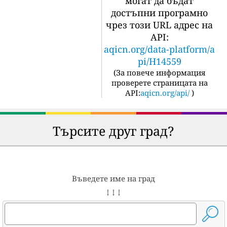
могат да бъдат
достъпни програмно
чрез този URL адрес на
API:
aqicn.org/data-platform/a
pi/H14559
(
За повече информация
проверете страницата на
API:
aqicn.org/api/
)
Търсите друг град?
Въведете име на град
↓ ↓ ↓