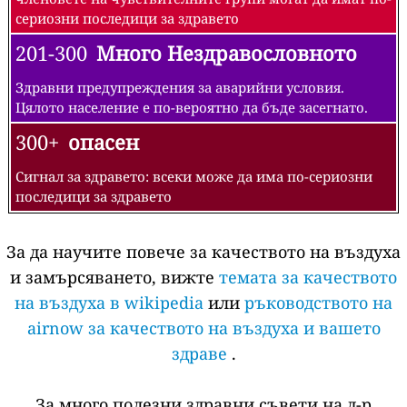
сериозни последици за здравето
201-300
Много Нездравословното
Здравни предупреждения за аварийни условия.
Цялото население е по-вероятно да бъде засегнато.
300+
опасен
Сигнал за здравето: всеки може да има по-сериозни
последици за здравето
За да научите повече за качеството на въздуха
и замърсяването, вижте
темата за качеството
на въздуха в wikipedia
или
ръководството на
airnow за качеството на въздуха и вашето
здраве
.
За много полезни здравни съвети на д-р