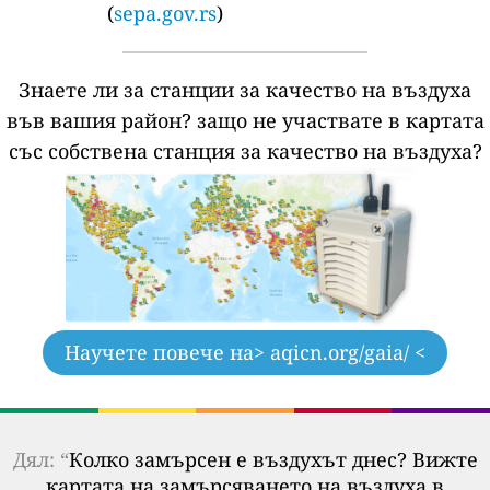
(
sepa.gov.rs
)
Знаете ли за станции за качество на въздуха
във вашия район?
защо не участвате в картата
със собствена станция за качество на въздуха?
Научете повече на
> aqicn.org/gaia/ <
Дял: “
Колко замърсен е въздухът днес? Вижте
картата на замърсяването на въздуха в