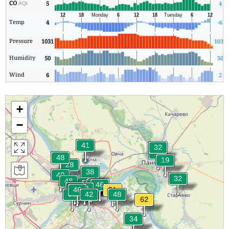
CO
5
4
AQI
Temp
4
-6
Pressure
1031
1031
Humidity
50
50
Wind
6
2
+
−