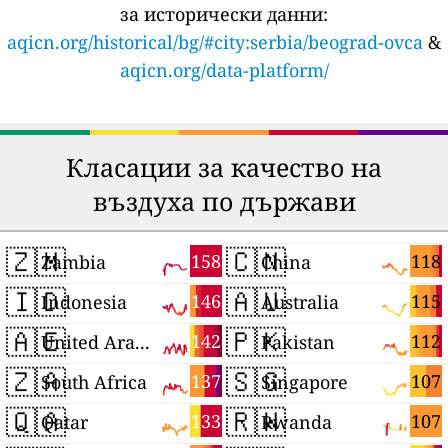
за исторически данни:
aqicn.org/historical/bg/#city:serbia/beograd-ovca
&
aqicn.org/data-platform/
Класации за качество на
въздуха по държави
🇿🇲
🇨🇳
158
118
Zambia
China
🇮🇩
🇦🇺
146
115
Indonesia
Australia
🇦🇪
🇵🇰
142
112
United Arab Emirates
Pakistan
🇿🇦
🇸🇬
137
107
South Africa
Singapore
🇶🇦
🇷🇼
133
107
Qatar
Rwanda