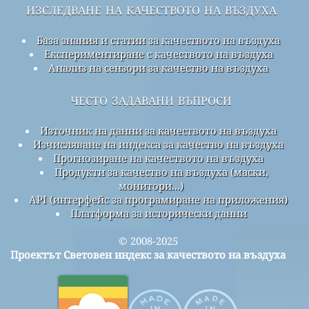
изследване на качеството на въздуха
База знания и статии за качеството на въздуха
Експериментиране с качеството на въздуха
Анализ на сензори за качество на въздуха
често задавани въпроси
Източник на данни за качеството на въздуха
Изчисляване на индекса за качество на въздуха
Прогнозиране на качеството на въздуха
Продукти за качество на въздуха (маски,
монитори...)
API (интерфейс за програмиране на приложения)
Платформа за исторически данни
© 2008-2025
Проектът Световен индекс за качеството на въздуха