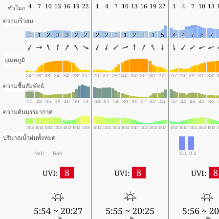
4
7
10
13
16
19
22
1
4
7
10
13
16
19
22
1
4
7
10
13
ชั่วโมง
ความเร็วลม
1
1
2
3
3
2
2
2
2
1
1
2
1
1
5
4
4
7
8
7
อุณหภูมิ
24°
28°
33°
34°
34°
28°
25°
25°
25°
28°
34°
36°
36°
30°
27°
26°
26°
29°
31°
33°
ความชื้นสัมพัทธ์
55
48
36
39
40
59
73
63
65
54
39
31
27
42
46
52
44
46
41
36
ความดันบรรยากาศ
1014
1014
1014
1014
1013
1014
1015
1014
1014
1014
1014
1013
1012
1012
1013
1012
1013
1014
1014
1013
1
ปริมาณน้ำฝนทั้งหมด
NaN
NaN
0.1
0.1
8
8
8
UVI:
UVI:
UVI:
5:54 ~ 20:27
5:55 ~ 20:25
5:56 ~ 20