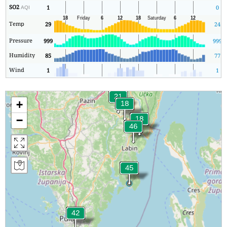
SO2
1
0
AQI
Temp
29
24
Pressure
999
999
Humidity
85
77
Wind
1
1
+
−