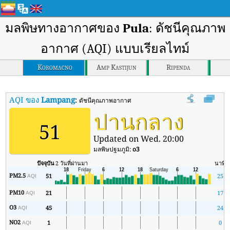
มลพิษทางอากาศของ
Pula
: ดัชนีคุณภาพ
อากาศ (AQI) แบบเรียลไทม์
Koromacno
Amp Kastijun
Ripenda
AQI ของ
Lampang
:
ดัชนีคุณภาพอากาศ (AQI) แบบเรียลไทม์ของ Lampang
ปานกลาง
51
Updated on Wed. 20:00
มลพิษปฐมภูมิ:
o3
ปัจจุบัน
2 วันที่ผ่านมา
นาที
ส
PM2.5
51
25
AQI
PM10
21
17
AQI
O3
45
24
AQI
NO2
1
0
AQI