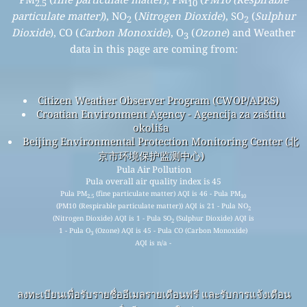
2.5
10
particulate matter)
), NO
(
Nitrogen Dioxide
), SO
(
Sulphur
2
2
Dioxide
), CO (
Carbon Monoxide
), O
(
Ozone
) and Weather
3
data in this page are coming from:
Citizen Weather Observer Program (CWOP/APRS)
Croatian Environment Agency - Agencija za zaštitu
okoliša
Beijing Environmental Protection Monitoring Center (北
京市环境保护监测中心)
Pula Air Pollution
Pula overall air quality index is 45
Pula PM
(fine particulate matter) AQI is 46 - Pula PM
2.5
10
(PM10 (Respirable particulate matter)) AQI is 21 - Pula NO
2
(Nitrogen Dioxide) AQI is 1 - Pula SO
(Sulphur Dioxide) AQI is
2
1 - Pula O
(Ozone) AQI is 45 - Pula CO (Carbon Monoxide)
3
AQI is n/a -
ลงทะเบียนเพื่อรับรายชื่ออีเมลรายเดือนฟรี และรับการแจ้งเตือน