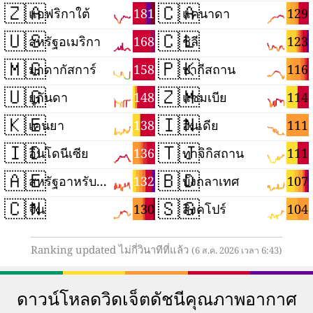
🇿🇦
🇨🇦
181
129
แอฟริกาใต้
แคนาดา
🇺🇸
🇨🇱
168
123
สหรัฐอเมริกา
ชิลี
🇲🇬
🇵🇰
158
116
มาดากัสการ์
ปากีสถาน
🇺🇬
🇿🇲
148
114
ยูกันดา
แซมเบีย
🇰🇪
🇮🇳
138
111
เคนยา
อินเดีย
🇮🇩
🇹🇯
136
111
อินโดนีเซีย
ทาจิกิสถาน
🇦🇪
🇧🇩
132
107
สหรัฐอาหรับเอมิเรตส์
บังกลาเทศ
🇨🇳
🇸🇬
130
104
จีน
สิงคโปร์
Ranking updated ไม่กี่วินาทีที่แล้ว
(6 ส.ค. 2026 เวลา 6:43)
ดาวน์โหลดวิดเจ็ตดัชนีคุณภาพอากาศ