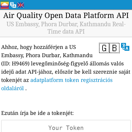
Air Quality Open Data Platform API
US Embassy, Phora Durbar, Kathmandu Real-
Time data API
🇬🇧
Ahhoz, hogy hozzáférjen a US
Embassy, Phora Durbar, Kathmandu
(ID: H9469) levegőminőség-figyelő állomás valós
idejű adat API-jához, először be kell szereznie saját
tokenjét az
adatplatform token regisztrációs
oldaláról
.
Ezután írja be ide a tokenjét: