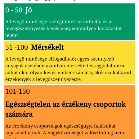
0 - 50
Jó
A levegő minősége kielégítőnek tekinthető, és a
levegőszennyezés kevés vagy semmilyen kockázatot
jelent
51 -100
Mérsékelt
A levegő minősége elfogadható; egyes szennyező
anyagok esetében azonban mérsékelten aggodalomra
adhat okot olyan kevés ember számára, akik szokatlanul
érzékenyek a levegőszennyezésre.
101-150
Egészségtelen az érzékeny csoportok
számára
Az érzékeny csoporttagok egészségügyi hatásokat
tapasztalhatnak. A nagyközönséget valószínűleg nem