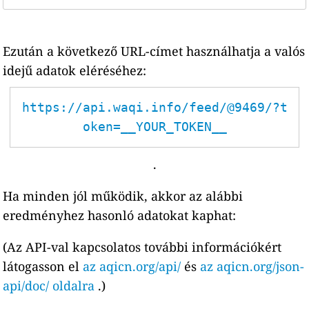
Ezután a következő URL-címet használhatja a valós
idejű adatok eléréséhez:
https://api.waqi.info/feed/@9469/?t
oken=__YOUR_TOKEN__
.
Ha minden jól működik, akkor az alábbi
eredményhez hasonló adatokat kaphat:
(Az API-val kapcsolatos további információkért
látogasson el
az aqicn.org/api/
és
az aqicn.org/json-
api/doc/ oldalra
.)