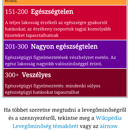
érinti.
151-200
Egészségtelen
A teljes lakosság érzékeli az egészségre gyakorolt
hatásokat; az érzékeny csoportok tagjai komolyabb
tüneteket tapasztalhatnak
201-300
Nagyon egészségtelen
Egészségügyi figyelmeztetések vészhelyzet esetén. Az
egész lakosság nagyobb valószínűséggel érinti.
300+
Veszélyes
Egészségügyi figyelmeztetés: mindenki súlyos
egészségügyi hatásokat tapasztalhat
Ha többet szeretne megtudni a levegőminőségről
és a szennyezésről, tekintse meg a
Wikipédia
Levegőminőség témakörét
vagy az
airnow