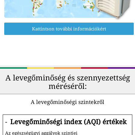
Kattintson további információkért
A levegőminőség és szennyezettség
méréséről:
A levegőminőségi szintekről
-
Levegőminőségi index (AQI) értékek
Az egészségügyi aggályok szintjei