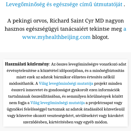
Levegőminőség és egészsége című útmutatóját
.
A pekingi orvos, Richard Saint Cyr MD nagyon
hasznos egészségügyi tanácsaiért tekintse meg
a
www.myhealthbeijing.com
blogot.
Használati közlemény
: Az összes levegőminőségre vonatkozó adat
érvénytelenítése a közzététel időpontjában, és a minőségbiztosítás
miatt ezek az adatok bármikor előzetes értesítés nélkül
módosíthatók. A
Világ levegőminőségi mutatója
projekt minden
ésszerű ismeretet és gondosságot gyakorolt ezen információk
tartalmának összeállításában, és semmilyen körülmények között
nem fogja a
Világ levegőminőségi mutatója
a projektcsapat vagy
ügynökei felelősséggel tartoznak az adatok átadásából közvetlenül
vagy közvetve okozott veszteségekért, sérülésekért vagy károkért
szerződésben, kártérítésben vagy egyéb módon.