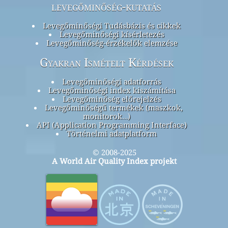
levegőminőség-kutatás
Levegőminőségi Tudásbázis és cikkek
Levegőminőségi kísérletezés
Levegőminőség-érzékelők elemzése
Gyakran Ismételt Kérdések
Levegőminőségi adatforrás
Levegőminőségi index kiszámítása
Levegőminőség előrejelzés
Levegőminőségű termékek (maszkok,
monitorok…)
API (Application Programming Interface)
Történelmi adatplatform
© 2008-2025
A World Air Quality Index projekt