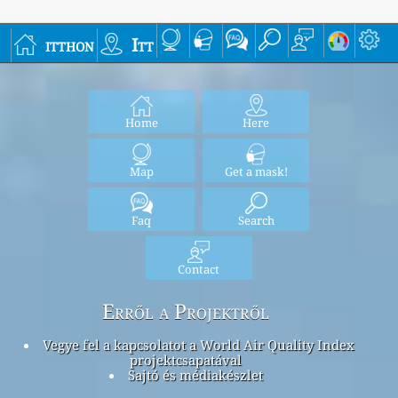
itthon
Itt
Home
Here
Map
Get a mask!
Faq
Search
Contact
Erről a Projektről
Vegye fel a kapcsolatot a World Air Quality Index
projektcsapatával
Sajtó és médiakészlet