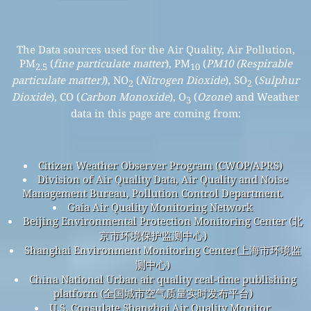
The Data sources used for the Air Quality, Air Pollution,
PM
(
fine particulate matter
), PM
(
PM10 (Respirable
2.5
10
particulate matter)
), NO
(
Nitrogen Dioxide
), SO
(
Sulphur
2
2
Dioxide
), CO (
Carbon Monoxide
), O
(
Ozone
) and Weather
3
data in this page are coming from:
Citizen Weather Observer Program (CWOP/APRS)
Division of Air Quality Data, Air Quality and Noise
Management Bureau, Pollution Control Department.
Gaia Air Quality Monitoring Network
Beijing Environmental Protection Monitoring Center (北
京市环境保护监测中心)
Shanghai Environment Monitoring Center(上海市环境监
测中心)
China National Urban air quality real-time publishing
platform (全国城市空气质量实时发布平台)
U.S. Consulate Shanghai Air Quality Monitor