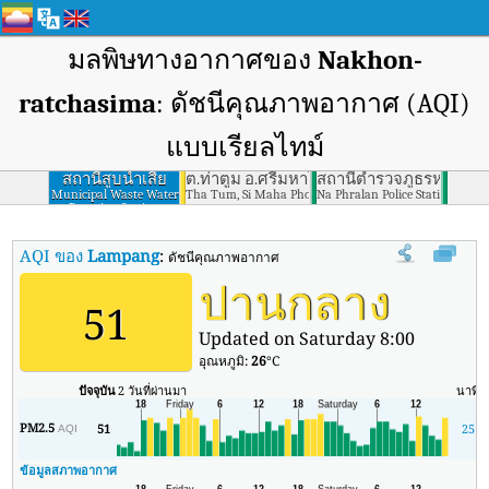
มลพิษทางอากาศของ
Nakhon-
ratchasima
: ดัชนีคุณภาพอากาศ (AQI)
แบบเรียลไทม์
สถานีสูบน้ำเสีย
ต.ท่าตูม อ.ศรีมหาโพธิ จ.ปราจีนบุรี
สถานีตำรวจภูธรหน้าพระ
เทศบาล
Municipal Waste Water
Tha Tum, Si Maha Phot, Prachin Buri
Na Phralan Police Station Sarab
Pumping Station,
นครราชสีมา
Nakhon Ratchasima
AQI ของ
Lampang
:
ดัชนีคุณภาพอากาศ (AQI) แบบเรียลไทม์ของ Lampang
ปานกลาง
51
Updated on Saturday 8:00
อุณหภูมิ:
26
°C
ปัจจุบัน
2 วันที่ผ่านมา
นาที
ส
PM2.5
51
25
AQI
ข้อมูลสภาพอากาศ