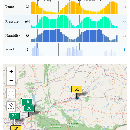
Temp
29
24
Pressure
999
999
Humidity
85
77
Wind
1
1
+
−