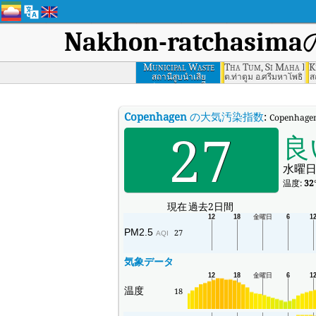
Nakhon-ratchasima
Municipal Waste
Tha Tum, Si Maha Pho
K
Water Pumping
สถานีสูบน้ำเสีย
ต.ท่าตูม อ.ศรีมหาโพธิ จ.ป
ส
เทศบาลนครราชสีมา
Station, Nakhon
Ratchasima
Copenhagen
の大気汚染指数
:
Copenh
27
良
水曜日
温度:
32
現在
過去2日間
PM2.5
27
AQI
気象データ
温度
18