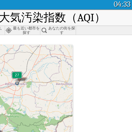
04:33
気汚染指数（AQI）
prathed, Sa Kaeo
,
最も近い都市を
あなたの街を探
探す
す