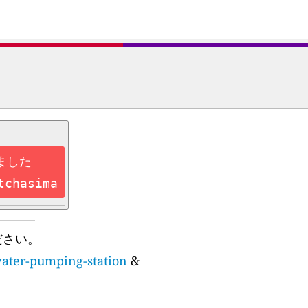
ました
tchasima
ださい。
water-pumping-station
&