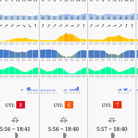
3
2
2
2
2
2
3
4
3
2
3
6
5
4
5
4
3
3
4
4
4
4
5
4°
24°
26°
27°
27°
26°
25°
25°
24°
25°
29°
33°
31°
27°
26°
25°
25°
25°
28°
29°
29°
27°
26°
90
89
83
78
80
88
89
91
91
89
68
55
61
81
88
88
87
86
70
70
71
84
88
006
1007
1008
1006
1004
1005
1007
1006
1005
1006
1007
1004
1003
1005
1007
1006
1005
1007
1008
1006
1004
1006
1008
2.1
0.1
0.1
0.1
0.1
0.1
0.4
2.5
0.1
1.3
8
6
7
UVI:
UVI:
UVI:
5:56 ~ 18:41
5:56 ~ 18:40
5:57 ~ 18:40