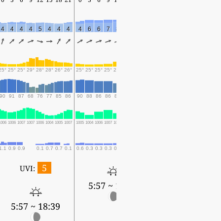
4
4
4
4
5
4
4
4
4
6
6
7
8
7
9
8
9
8
7
7
9
9
7
25°
25°
25°
29°
28°
28°
26°
26°
25°
25°
25°
25°
26°
26°
25°
25°
25°
25°
25°
26°
27°
26°
25°
90
91
87
68
76
77
85
86
90
88
86
86
80
83
79
80
80
81
81
79
74
77
75
1006
1006
1007
1007
1006
1004
1005
1007
1005
1004
1006
1007
1005
1004
1004
1006
1004
1004
1005
1006
1004
1004
1005
1.1
0.9
0.9
0.1
0.7
0.7
0.1
0.6
0.3
0.3
0.3
0.4
0.1
0.2
0.3
0.3
0.3
5
UVI:
5:57 ~ 18:39
5:57 ~ 18:38
5:57 ~ 18:39