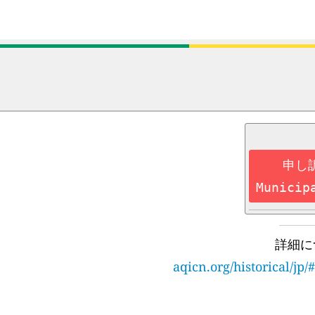
申し
Municip
詳細に
aqicn.org/historical/j