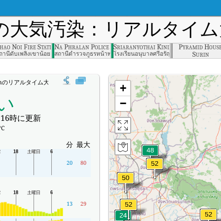
の大気汚染：リアルタイム大
t, Prachin Buri
hao Noi Fire Station, Saraburi
Na Phralan Police Station Saraburi
Sriaranyothai Kindergarten, Aranya
Pyramid House
Surin
ราจีนบุรี
ถานีดับเพลิงเขาน้อย
สถานีตำรวจภูธรหน้าพระลาน สระบุรี
โรงเรียนอนุบาลศรีอรัญโญทัย สระแก้ว
agenのリアルタイム大気汚染指数（AQI）。
+
い
−
16時に更新
°C
分
最大
20
80
13
29