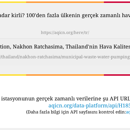
ar kirli? 100'den fazla ülkenin gerçek zamanlı hava 
https://aqicn.org/here/tr/
ion, Nakhon Ratchasima, Thailand'nin Hava Kalite
ot/thailand/nakhon-ratchasima/municipal-waste-water-pumping-s
 istasyonunun gerçek zamanlı verilerine şu API URL's
aqicn.org/data-platform/api/H18
(
Daha fazla bilgi için API sayfasını kontrol edin:
aq