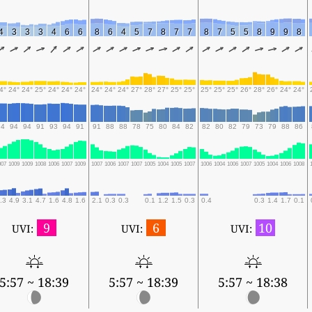
4
3
3
3
4
6
6
8
6
4
5
7
8
7
7
8
7
5
5
8
9
9
8
4°
24°
24°
25°
24°
24°
24°
24°
24°
24°
27°
28°
27°
25°
25°
25°
25°
25°
26°
28°
26°
24°
24°
94
94
94
91
93
94
91
91
88
88
78
75
80
84
82
82
80
82
79
73
79
88
86
007
1009
1009
1008
1006
1007
1009
1007
1006
1007
1007
1005
1004
1005
1007
1006
1004
1006
1007
1005
1004
1006
1008
.3
4.9
3.1
4.7
1.6
4.8
1.6
2.1
0.3
0.3
0.1
1.2
1.5
0.3
0.4
0.3
1.4
1.7
0.1
9
6
10
UVI:
UVI:
UVI:
5:57 ~ 18:39
5:57 ~ 18:39
5:57 ~ 18:38