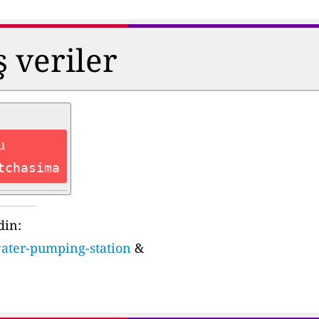
ş veriler
u
tchasima
din:
water-pumping-station
&