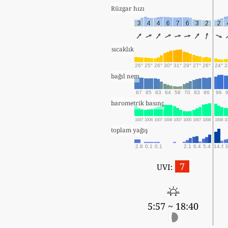
Rüzgar hızı
3
4
4
6
7
6
3
2
2
sıcaklık
26°
25°
26°
30°
31°
29°
27°
26°
24°
2
bağıl nem
87
85
83
64
58
70
83
86
96
barometrik basınç
1007
1006
1007
1008
1007
1005
1007
1008
1008
1
toplam yağış
2.8
0.1
0.1
2.1
6.4
5.4
14.6
3
7
UVI:
5:57 ~ 18:40