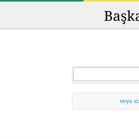
Başka
veya si