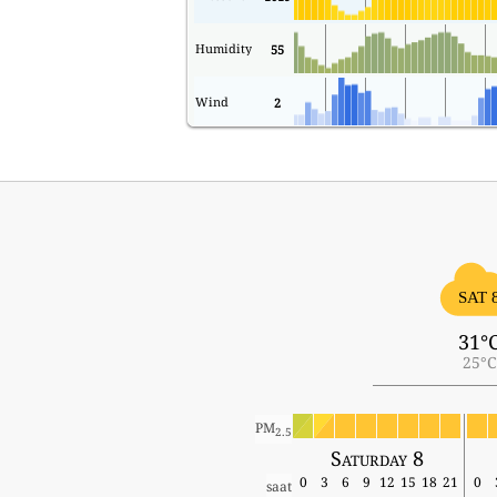
Humidity
55
Wind
2
SAT 
31°
25°C
PM
2.5
Saturday 8
0
3
6
9
12
15
18
21
0
saat