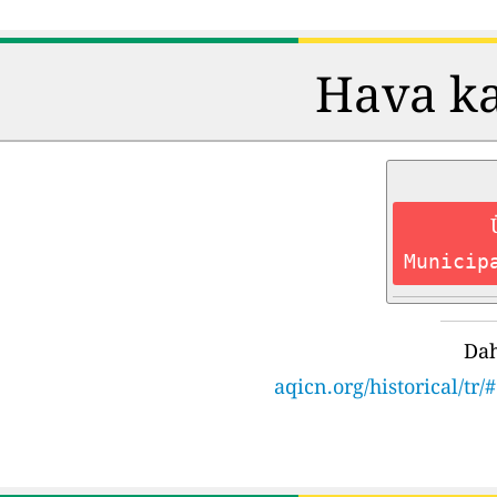
Hava kal
Municip
Dah
aqicn.org/historical/t