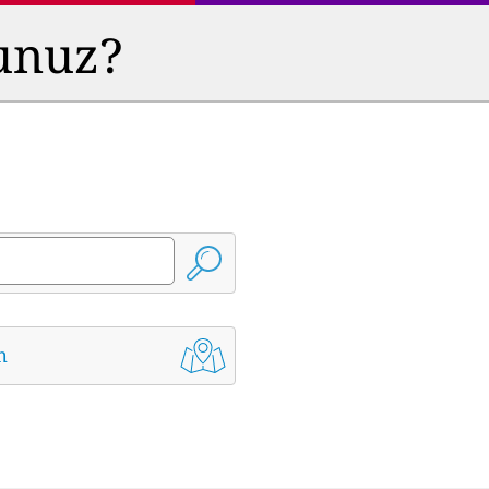
sunuz?
m