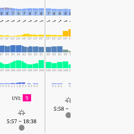
9
9
7
5
7
8
7
8
7
6
6
9
10
9
6
7
7
7
6
9
10
9
6
24°
24°
23°
24°
26°
25°
24°
25°
25°
24°
24°
29°
31°
30°
27°
26°
25°
25°
26°
30°
32°
31°
28°
87
83
90
89
82
85
83
81
80
83
84
65
58
63
76
78
77
76
77
58
54
58
71
1007
1006
1008
1009
1007
1006
1007
1009
1008
1007
1008
1008
1006
1005
1006
1008
1007
1006
1008
1008
1006
1004
1006
0.3
0.3
1.1
1.8
2.1
0.2
0.2
0.1
0.1
0.3
0.1
0.2
9
UVI:
5:58 ~ 18:37
5:58 ~ 18:37
5:57 ~ 18:38