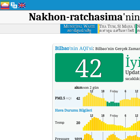
Nakhon-ratchasima
'nin
Municipal Waste
Tha Tum, Si Maha Pho
N
Water Pumping
สถานีสูบน้ำเสีย
ต.ท่าตูม อ.ศรีมหาโพธิ จ.ป
ส
เทศบาลนครราชสีมา
Station, Nakhon
Ratchasima
Bilbao
'nin AQI'si
:
Bilbao'nin Gerçek Zamanl
42
İy
Updat
sıcaklık
akım
son 2 gün
PM2.5
42
AQI
Hava Durumu Bilgileri
Temp
20
Pressure
1019