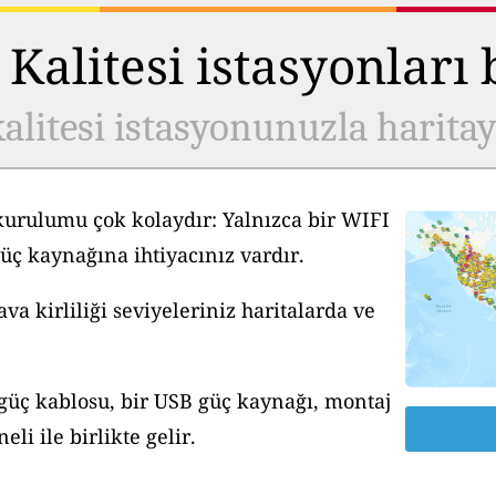
Kalitesi istasyonları
alitesi istasyonunuzla harita
kurulumu çok kolaydır: Yalnızca bir WIFI
üç kaynağına ihtiyacınız vardır.
a kirliliği seviyeleriniz haritalarda ve
 güç kablosu, bir USB güç kaynağı, montaj
li ile birlikte gelir.