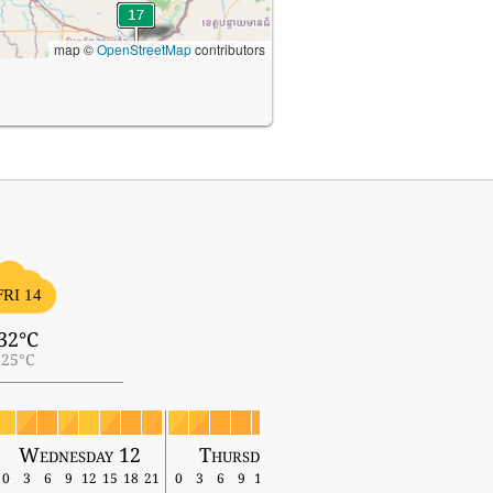
map ©
OpenStreetMap
contributors
FRI 14
32°C
25°C
Wednesday 12
Thursday 13
Friday 14
0
3
6
9
12
15
18
21
0
3
6
9
12
15
18
21
0
3
6
9
12
15
18