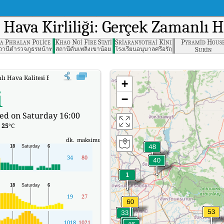
 Hava Kirliliği: Gerçek Zamanlı 
t, Prachin Buri
a Phralan Police Station Saraburi
Khao Noi Fire Station, Saraburi
Sriaranyothai Kindergarten, Aranya
Pyramid House
Surin
ราจีนบุรี
ถานีตำรวจภูธรหน้าพระลาน สระบุรี
สถานีดับเพลิงเขาน้อย
โรงเรียนอนุบาลศรีอรัญโญทัย สระแก้ว
ı Hava Kalitesi Endeksi (AQI).
+
i
−
ed on Saturday 16:00
:
25
°C
dk.
maksimum
34
80
19
27
1018
1021