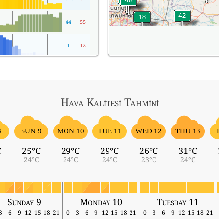
44
55
1
12
Hava Kalitesi Tahmini
8
SUN 9
MON 10
TUE 11
WED 12
THU 13
C
25°C
29°C
29°C
26°C
31°C
24°C
24°C
24°C
23°C
24°C
Sunday 9
Monday 10
Tuesday 11
3
6
9
12
15
18
21
0
3
6
9
12
15
18
21
0
3
6
9
12
15
18
21