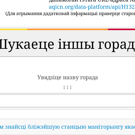
aqicn.org/data-platform/api/H13
(
Для атрымання дадатковай інфармацыі праверце старон
Шукаеце іншы горад
Увядзіце назву горада
↓ ↓ ↓
ам знайсці бліжэйшую станцыю маніторынгу яка