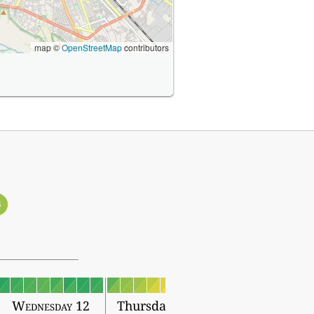
map ©
OpenStreetMap
contributors
3
Wednesday 12
Thursday 13