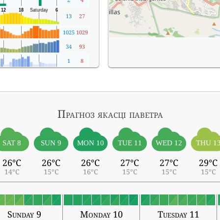
13
27
1025
1029
34
93
1
8
Прагноз якасці паветра
SAT 8
SUN 9
MON 10
TUE 11
WED 12
THU 1
26°C
26°C
26°C
27°C
27°C
29°C
14°C
15°C
16°C
15°C
15°C
15°C
Sunday 9
Monday 10
Tuesday 11