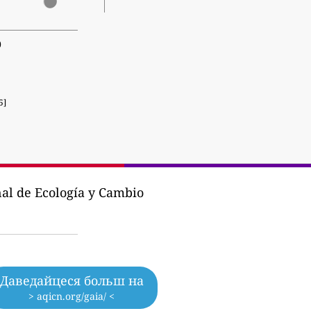
0
5]
nal de Ecología y Cambio
Даведайцеся больш на
> aqicn.org/gaia/ <