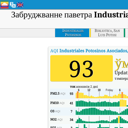
Забруджванне паветра
Industria
Industriales
Biblioteca, San
Potosinos
Luis Potosi
Asociados, San Luis
Potosi Estatal, San
Luis Potosi
AQI
Industriales Potosinos Asociados, 
93
ў
Updat
тэмпер
ток
апошнія 2 дні
PM2.5
93
AQI
PM10
41
AQI
O3
7
AQI
NO2
34
AQI
SO2
3
AQI