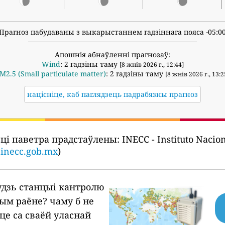
Прагноз пабудаваны з выкарыстаннем гадзіннага пояса -05:0
Апошнія абнаўленні прагнозаў:
Wind
: 2 гадзіны таму
[8 жнів 2026 г., 12:44]
M2.5 (Small particulate matter)
: 2 гадзіны таму
[8 жнів 2026 г., 13:2
націсніце, каб паглядзець падрабязны прагноз
сці паветра прадстаўлены:
INECC - Instituto Nacio
.inecc.gob.mx
)
будзь станцыі кантролю
шым раёне?
чаму б не
це са сваёй уласнай