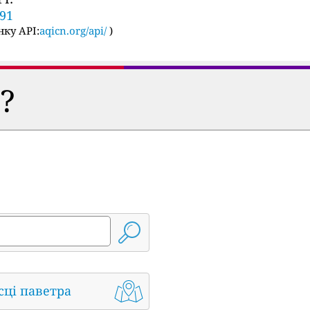
291
ку API:
aqicn.org/api/
)
?
сці паветра