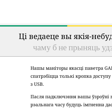
Ці ведаеце вы якія-неб
чаму б не прыняць удз
Нашы маніторы якасці паветра GAI
спатрэбіцца толькі кропка доступ
з USB.
Пасля падключэння вашы ўзроўні 
рэальнага часу будуць імгненна дас