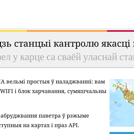
удзь станцыі кантролю якасці
ел у карце са сваёй уласнай ст
A вельмі простыя ў наладжванні: вам
у WIFI і блок харчавання, сумяшчальны
забруджвання паветра ў рэжыме
тупныя на картах і праз API.