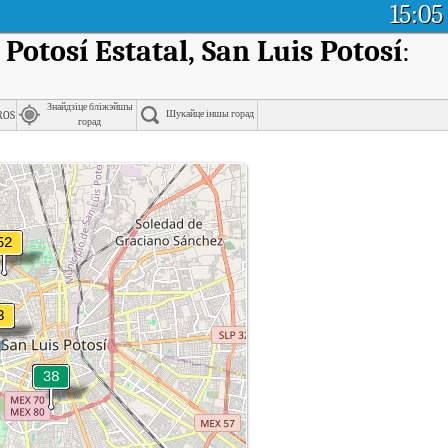
15:05
Potosí Estatal, San Luis Potosí
:
)
Знайдзіце бліжэйшы
ros
Шукайце іншы горад
горад
triales Potosinos Asociados, San Luis Potosí Estatal, San Luis Potosí у рэальн