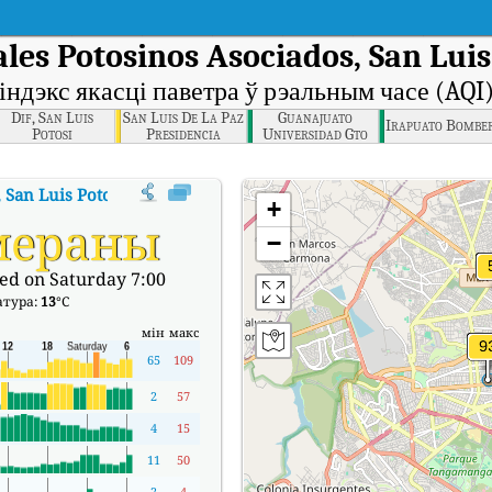
les Potosinos Asociados, San Luis 
індэкс якасці паветра ў рэальным часе (AQI
Dif, San Luis
San Luis De La Paz
Guanajuato
Irapuato Bombe
Potosi
Presidencia
Universidad Gto
Municipal
Sede Belen
San Luis Potosí Estatal, San Luis Potosí
:
Індэкс якасці паветра Indus
+
мераны
−
ed on Saturday 7:00
атура:
13
°C
мін
макс
65
109
2
57
4
15
11
50
2
4