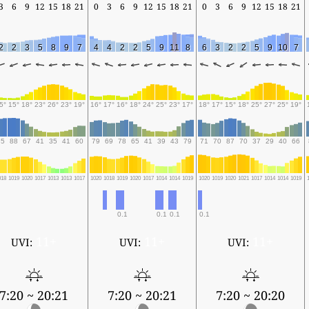
3
6
9
12
15
18
21
0
3
6
9
12
15
18
21
0
3
6
9
12
15
18
21
2
2
3
5
8
9
7
4
4
2
2
5
9
11
8
6
3
2
2
5
9
10
7
5°
15°
18°
23°
26°
23°
19°
16°
17°
16°
18°
24°
25°
23°
17°
18°
17°
15°
18°
25°
27°
25°
19°
85
88
67
41
35
41
60
79
69
78
65
41
39
43
79
71
70
87
70
37
29
40
66
018
1019
1020
1017
1013
1013
1017
1020
1018
1019
1020
1017
1014
1014
1019
1020
1019
1020
1021
1017
1014
1014
1019
0.1
0.1
0.1
0.1
11+
11+
11+
UVI:
UVI:
UVI:
7:20 ~ 20:21
7:20 ~ 20:21
7:20 ~ 20:20