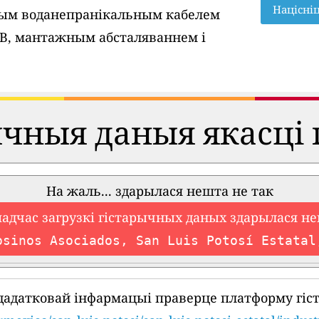
Націсні
вым воданепранікальным кабелем
SB, мантажным абсталяваннем і
ычныя даныя якасці 
На жаль... здарылася нешта не так
падчас загрузкі гістарычных даных здарылася не
osinos Asociados, San Luis Potosí Estatal
дадатковай інфармацыі праверце платформу гіс