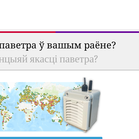
 паветра ў вашым раёне?
анцыяй якасці паветра?