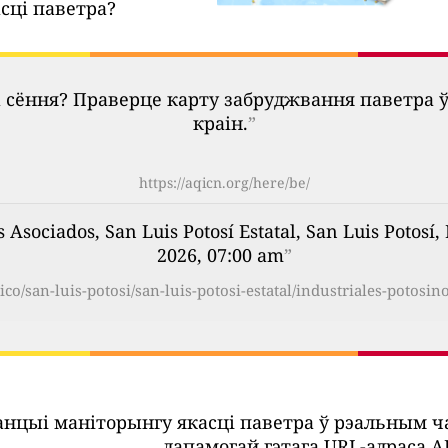
сці паветра?
 сёння? Праверце карту забруджвання паветра 
краін.
”
https://aqicn.org/here/be/
 Asociados, San Luis Potosí Estatal, San Luis Potos
2026, 07:00 am
”
ico/san-luis-potosi/san-luis-potosi-estatal/industriales-potosin
танцыі маніторынгу якасці паветра ў рэальным 
дапамогай гэтага URL-адраса AP