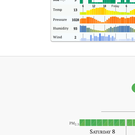
Temp
13
Pressure
1028
Humidity
93
Wind
2
PM
2.5
Saturday 8