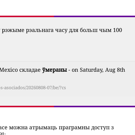
ў рэжыме рэальнага часу для больш чым 100
í, Mexico складае
ўмераны
- on Saturday, Aug 8th
os-asociados/20260808-07/be/?cs
часе можна атрымаць праграмны доступ з
I: