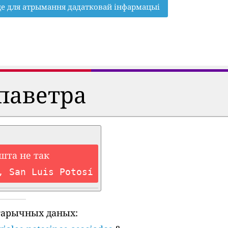
це для атрымання дадатковай інфармацыі
паветра
шта не так
, San Luis Potosí
тарычных даных: