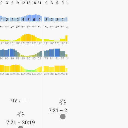
0
3
6
9
12
15
18
21
0
3
6
9
12
15
18
4
2
2
2
4
8
9
6
3
2
2
2
3
8
9
17°
16°
15°
18°
25°
27°
25°
19°
17°
16°
15°
19°
25°
29°
25°
80
80
89
61
30
26
35
62
75
84
91
67
39
28
39
1019
1018
1019
1020
1016
1013
1013
1017
1018
1017
1019
1019
1015
1011
1011
11+
UVI:
7:21 ~ 20:19
7:21 ~ 20:19