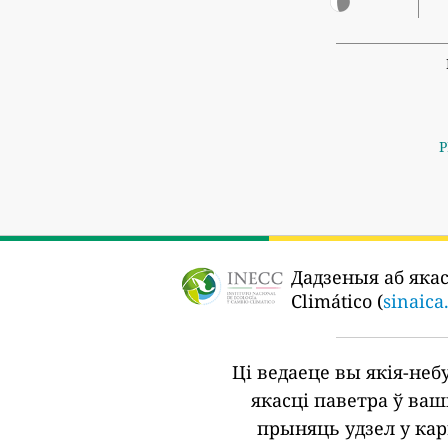
P
Дадзеныя аб яка
Climático (
sinaica
Ці ведаеце вы якія-не
якасці паветра ў ва
прыняць удзел у кар