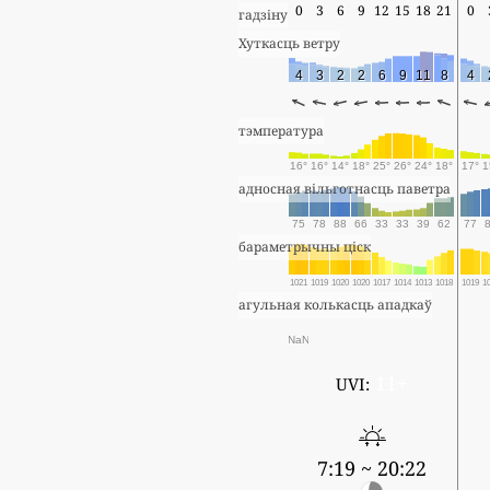
0
3
6
9
12
15
18
21
0
гадзіну
Хуткасць ветру
4
3
2
2
6
9
11
8
4
тэмпература
16°
16°
14°
18°
25°
26°
24°
18°
17°
1
адносная вільготнасць паветра
75
78
88
66
33
33
39
62
77
бараметрычны ціск
1021
1019
1020
1020
1017
1014
1013
1018
1019
1
агульная колькасць ападкаў
NaN
11+
UVI:
7:19 ~ 20:22