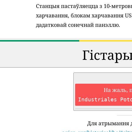
Станцыя пастаўляецца з 10-метро
харчавання, блокам харчавання U
дадатковай сонечнай панэллю.
Гістар
На жаль, 
Industriales Pot
Для атрымання 