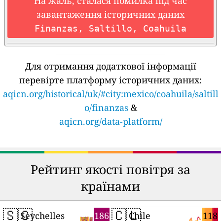
На жаль, сталася помилка під час
завантаження історичних даних
Finanzas, Saltillo, Coahuila
Для отримання додаткової інформації
перевірте платформу історичних даних:
aqicn.org/historical/uk/#city:mexico/coahuila/saltill
o/finanzas
&
aqicn.org/data-platform/
Рейтинг якості повітря за
країнами
🇸🇨
🇨🇱
186
118
Seychelles
Chile