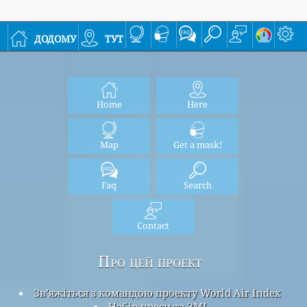
додому
тут
Home
Here
Map
Get a mask!
Faq
Search
Contact
Про цей проект
Зв’яжіться з командою проекту World Air Index
Набір преси та ЗМІ