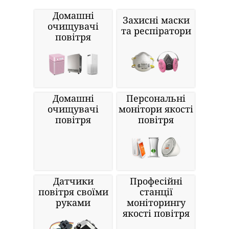
Домашні
Захисні маски
очищувачі
та респіратори
повітря
Домашні
Персональні
очищувачі
монітори якості
повітря
повітря
Датчики
Професійні
повітря своїми
станції
руками
моніторингу
якості повітря