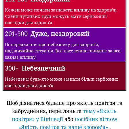
Кожен може почати зазнавати впливу на здоров'я;
члени чутливих груп можуть мати серйозніші
наслідки для здоров'я
201-300
Дуже, нездоровий
Попередження про небезпеку для здоров'я,
надзвичайна ситуація. Все населення, швидше за все,
зазнає впливу.
300+
Небезпечний
Небезпека: будь-хто може зазнати більш серйозних
наслідків для здоров'я
Щоб дізнатися більше про якість повітря та
забруднення, перегляньте
тему «Якість
повітря» у Вікіпедії
або
посібник airnow
«Якість повітря та ваше здоров’я»
.