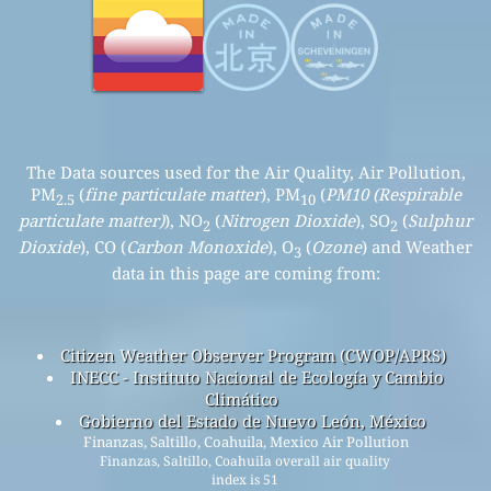
The Data sources used for the Air Quality, Air Pollution,
PM
(
fine particulate matter
), PM
(
PM10 (Respirable
2.5
10
particulate matter)
), NO
(
Nitrogen Dioxide
), SO
(
Sulphur
2
2
Dioxide
), CO (
Carbon Monoxide
), O
(
Ozone
) and Weather
3
data in this page are coming from:
Citizen Weather Observer Program (CWOP/APRS)
INECC - Instituto Nacional de Ecología y Cambio
Climático
Gobierno del Estado de Nuevo León, México
Finanzas, Saltillo, Coahuila, Mexico Air Pollution
Finanzas, Saltillo, Coahuila overall air quality
index is 51