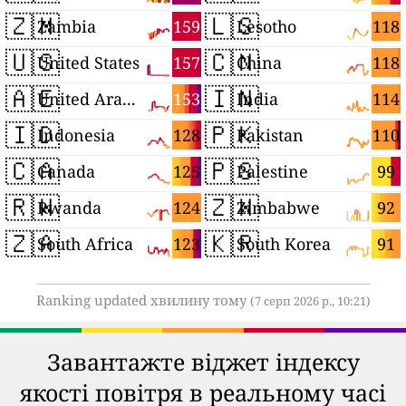
🇿🇲
🇱🇸
159
118
Zambia
Lesotho
🇺🇸
🇨🇳
157
118
United States
China
🇦🇪
🇮🇳
153
114
United Arab Emirates
India
🇮🇩
🇵🇰
128
110
Indonesia
Pakistan
🇨🇦
🇵🇸
125
99
Canada
Palestine
🇷🇼
🇿🇼
124
92
Rwanda
Zimbabwe
🇿🇦
🇰🇷
123
91
South Africa
South Korea
Ranking updated хвилину тому
(7 серп 2026 р., 10:21)
Завантажте віджет індексу
якості повітря в реальному часі