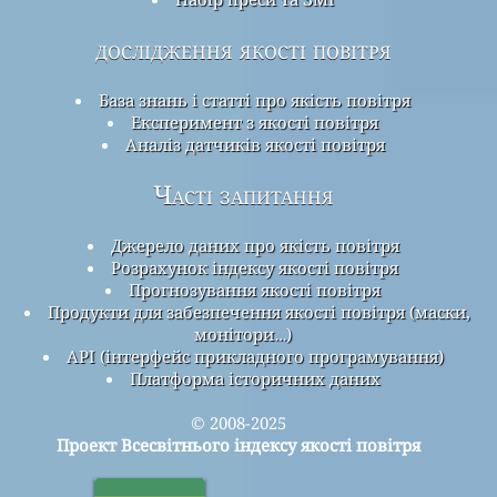
дослідження якості повітря
База знань і статті про якість повітря
Експеримент з якості повітря
Аналіз датчиків якості повітря
Часті запитання
Джерело даних про якість повітря
Розрахунок індексу якості повітря
Прогнозування якості повітря
Продукти для забезпечення якості повітря (маски,
монітори…)
API (інтерфейс прикладного програмування)
Платформа історичних даних
© 2008-2025
Проект Всесвітнього індексу якості повітря