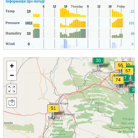
Інформація про погоду
Temp
23
22
Pressure
1022
1019
Humidity
53
49
Wind
0
0
+
−