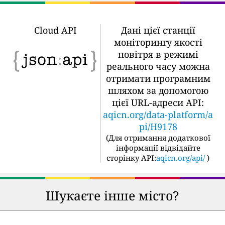
Cloud API
Дані цієї станції
моніторингу якості
повітря в режимі
реального часу можна
отримати програмним
шляхом за допомогою
цієї URL-адреси API:
aqicn.org/data-platform/a
pi/H9178
(
Для отримання додаткової
інформації відвідайте
сторінку API:
aqicn.org/api/
)
Шукаєте інше місто?