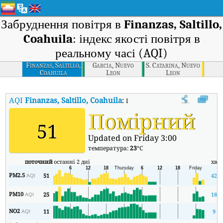
Забруднення повітря в
Finanzas, Saltillo,
Coahuila
: індекс якості повітря в
реальному часі (AQI)
Finanzas, Saltillo,
Garcia, Nuevo
S. Catarina, Nuevo
Coahuila
Leon
Leon
AQI
Finanzas, Saltillo, Coahuila
:
Індекс якості повітря в реальному
Помірний
51
Updated on Friday 3:00
температура:
23
°C
поточний
останні 2 дні
хв
PM2.5
51
42
AQI
PM10
25
18
AQI
NO2
11
9
AQI