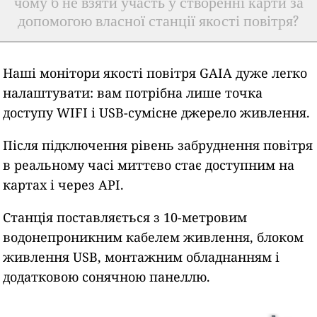
чому б не взяти участь у створенні карти за
допомогою власної станції якості повітря?
Наші монітори якості повітря GAIA дуже легко
налаштувати: вам потрібна лише точка
доступу WIFI і USB-сумісне джерело живлення.
Після підключення рівень забруднення повітря
в реальному часі миттєво стає доступним на
картах і через API.
Станція поставляється з 10-метровим
водонепроникним кабелем живлення, блоком
живлення USB, монтажним обладнанням і
додатковою сонячною панеллю.