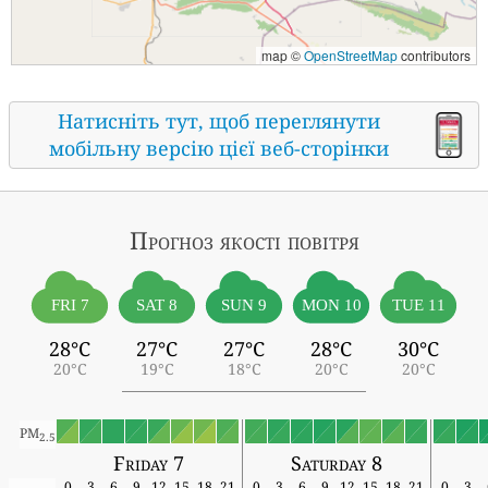
map ©
OpenStreetMap
contributors
Натисніть тут, щоб переглянути
мобільну версію цієї веб-сторінки
Прогноз якості повітря
FRI 7
SAT 8
SUN 9
MON 10
TUE 11
28°C
27°C
27°C
28°C
30°C
20°C
19°C
18°C
20°C
20°C
PM
2.5
Friday 7
Saturday 8
0
3
6
9
12
15
18
21
0
3
6
9
12
15
18
21
0
3