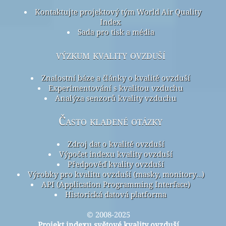
Kontaktujte projektový tým World Air Quality
Index
Sada pro tisk a média
výzkum kvality ovzduší
Znalostní báze a články o kvalitě ovzduší
Experimentování s kvalitou vzduchu
Analýza senzorů kvality vzduchu
Často kladené otázky
Zdroj dat o kvalitě ovzduší
Výpočet indexu kvality ovzduší
Předpověď kvality ovzduší
Výrobky pro kvalitu ovzduší (masky, monitory…)
API (Application Programming Interface)
Historická datová platforma
© 2008-2025
Projekt indexu světové kvality ovzduší