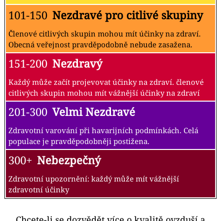
101-150
Nezdravé pro citlivé skupiny
Členové citlivých skupin mohou mít účinky na zdraví.
Obecná veřejnost pravděpodobně nebude zasažena.
151-200
Nezdravý
Každý může začít projevovat účinky na zdraví. členové
citlivých skupin mohou mít vážnější účinky na zdraví
201-300
Velmi Nezdravé
Zdravotní varování při havarijních podmínkách. Celá
populace je pravděpodobněji postižena.
300+
Nebezpečný
Zdravotní upozornění: každý může mít vážnější
zdravotní účinky
Chcete-li se dozvědět více o kvalitě ovzduší a