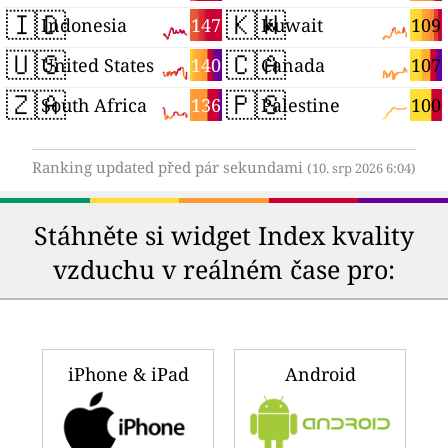
🇮🇩
🇰🇼
147
109
Indonesia
Kuwait
🇺🇸
🇨🇦
140
107
United States
Canada
🇿🇦
🇵🇸
136
100
South Africa
Palestine
Ranking updated před pár sekundami
(10. srp 2026 6:04)
Stáhněte si widget Index kvality
vzduchu v reálném čase pro:
iPhone & iPad
Android