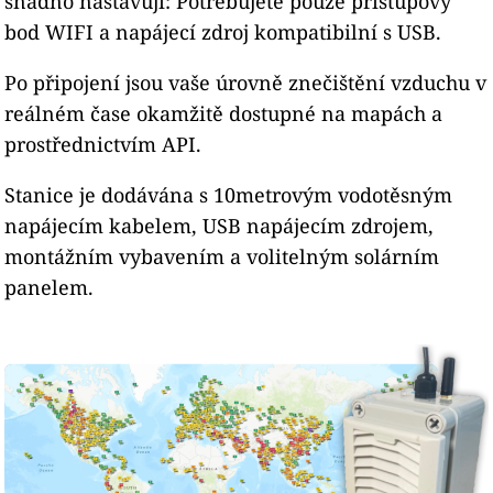
snadno nastavují: Potřebujete pouze přístupový
bod WIFI a napájecí zdroj kompatibilní s USB.
Po připojení jsou vaše úrovně znečištění vzduchu v
reálném čase okamžitě dostupné na mapách a
prostřednictvím API.
Stanice je dodávána s 10metrovým vodotěsným
napájecím kabelem, USB napájecím zdrojem,
montážním vybavením a volitelným solárním
panelem.