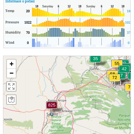
Informace o počasí
Temp
20
18
Pressure
1022
1020
Humidity
70
37
Wind
0
0
+
−