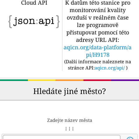
Cloud API
K datům této stanice pro
monitorování kvality
ovzduší v reálném čase
lze programově
přistupovat pomocí této
adresy URL API:
aqicn.org/data-platform/a
pi/H9178
(
Další informace naleznete na
stránce API:
aqicn.org/api/
)
Hledáte jiné město?
Zadejte název města
↓ ↓ ↓