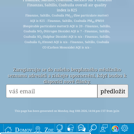
Finanzas, Saltillo, Coahuila overall air quality
index is 825
Finanzas, Saltillo, Coahuila PM
(fine particulate matter)
2.5
AQI is 825 - Finanzas, Saltillo, Coahuila PM
(PM10
10
(Respirable particulate matter)) AQI is 20 - Finanzas, Saltillo,
Coahuila NO
(Nitrogen Dioxide) AQI is 7 - Finanzas, Saltillo,
2
Coahuila SO
(Sulphur Dioxide) AQI is n/a - Finanzas, Saltillo,
2
Coahuila O
(Ozone) AQI is n/a - Finanzas, Saltillo, Coahuila
3
CO (Carbon Monoxide) AQI is n/a -
Zaregistrujte se do našeho bezplatného měsíčního
seznamu adresátů a získejte upozornění, když budou k
dispozici nové články.
předložit
This page has been generated on Monday, Aug 10th 2026, 14:04 pm CST from jp2n
Domov
Zde