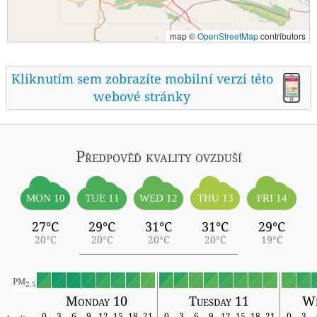
map ©
OpenStreetMap
contributors
Kliknutím sem zobrazíte mobilní verzi této
webové stránky
Předpověď kvality ovzduší
MON 10
TUE 11
WED 12
THU 13
FRI 14
27°C
29°C
31°C
31°C
29°C
20°C
20°C
20°C
20°C
19°C
PM
2.5
Monday 10
Tuesday 11
We
0
3
6
9
12
15
18
21
0
3
6
9
12
15
18
21
0
3