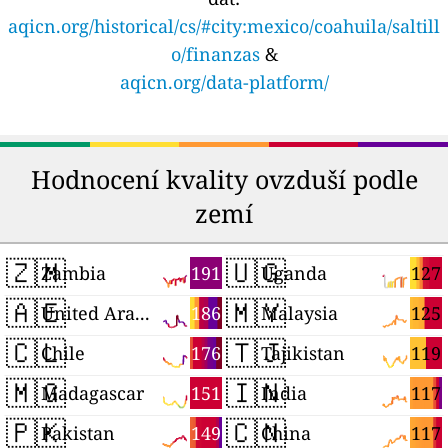
aqicn.org/historical/cs/#city:mexico/coahuila/saltill
o/finanzas
&
aqicn.org/data-platform/
Hodnocení kvality ovzduší podle
zemí
🇿🇲
🇺🇬
191
127
Zambia
Uganda
🇦🇪
🇲🇾
186
125
United Arab Emirates
Malaysia
🇨🇱
🇹🇯
176
119
Chile
Tajikistan
🇲🇬
🇮🇳
151
117
Madagascar
India
🇵🇰
🇨🇳
149
117
Pakistan
China