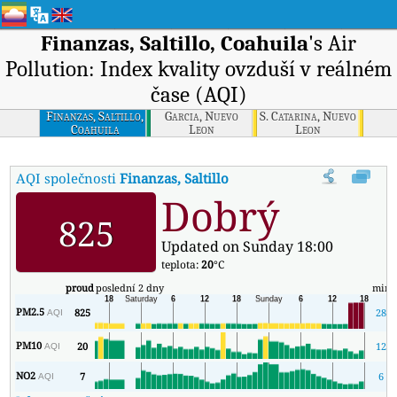
Finanzas, Saltillo, Coahuila
's Air
Pollution: Index kvality ovzduší v reálném
čase (AQI)
Finanzas, Saltillo,
Garcia, Nuevo
S. Catarina, Nuevo
Coahuila
Leon
Leon
AQI společnosti
Finanzas, Saltillo, Coahuila
:
Index kvality vzduc
Dobrý
825
Updated on Sunday 18:00
teplota:
20
°C
proud
poslední 2 dny
min
PM2.5
825
28
AQI
PM10
20
12
AQI
NO2
7
6
AQI