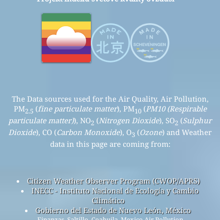
The Data sources used for the Air Quality, Air Pollution,
PM
(
fine particulate matter
), PM
(
PM10 (Respirable
2.5
10
particulate matter)
), NO
(
Nitrogen Dioxide
), SO
(
Sulphur
2
2
Dioxide
), CO (
Carbon Monoxide
), O
(
Ozone
) and Weather
3
data in this page are coming from:
Citizen Weather Observer Program (CWOP/APRS)
INECC - Instituto Nacional de Ecología y Cambio
Climático
Gobierno del Estado de Nuevo León, México
Finanzas, Saltillo, Coahuila, Mexico Air Pollution