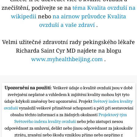
znečištění, podívejte se na
téma Kvalita ovzduší na
wikipedii
nebo
na airnow průvodce Kvalita
ovzduší a vaše zdraví
.
Velmi užitečné zdravotní rady pekingského lékaře
Richarda Saint Cyr MD najdete na blogu
www.myhealthbeijing.com
.
Upozornění na použití
: Veškeré údaje o kvalitě ovzduší jsou v době
zveřejnění neplatné a vzhledem k zajištění kvality mohou být tyto
údaje kdykoli změněny bez upozornění. Projekt
Světový index kvality
ovzduší
vynaložil veškeré přiměřené schopnosti a péči při sestavování
obsahu těchto informací a za žádných okolností
Projektový tým
Světového indexu kvality ovzduší
nebo jeho zástupci nesou
odpovědnost za smluvní, delikt nebo jinou odpovědnost za jakoukoliv
ztrátu, zranění nebo škodu vzniklou přímo nebo nepřímo z