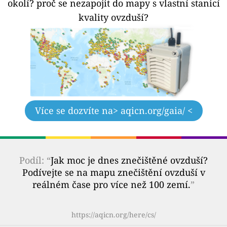
okolí?
proč se nezapojit do mapy s vlastní stanicí
kvality ovzduší?
Více se dozvíte na
> aqicn.org/gaia/ <
Podíl: “
Jak moc je dnes znečištěné ovzduší?
Podívejte se na mapu znečištění ovzduší v
reálném čase pro více než 100 zemí.
”
https://aqicn.org/here/cs/