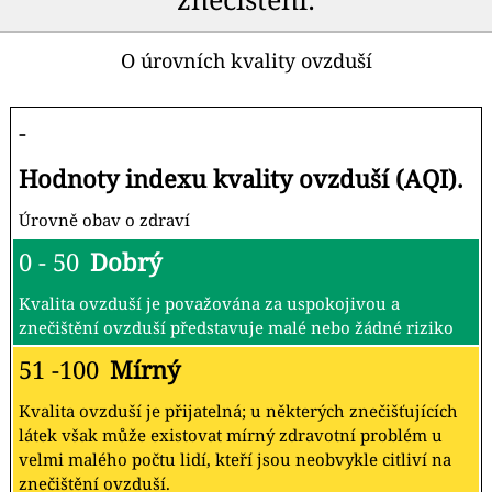
O úrovních kvality ovzduší
-
Hodnoty indexu kvality ovzduší (AQI).
Úrovně obav o zdraví
0 - 50
Dobrý
Kvalita ovzduší je považována za uspokojivou a
znečištění ovzduší představuje malé nebo žádné riziko
51 -100
Mírný
Kvalita ovzduší je přijatelná; u některých znečišťujících
látek však může existovat mírný zdravotní problém u
velmi malého počtu lidí, kteří jsou neobvykle citliví na
znečištění ovzduší.