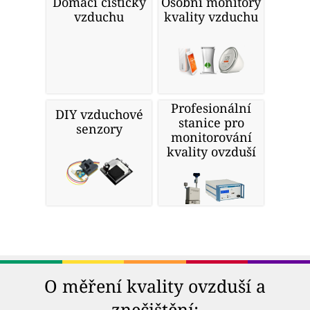
Domácí čističky
Osobní monitory
vzduchu
kvality vzduchu
Profesionální
DIY vzduchové
stanice pro
senzory
monitorování
kvality ovzduší
O měření kvality ovzduší a
znečištění: