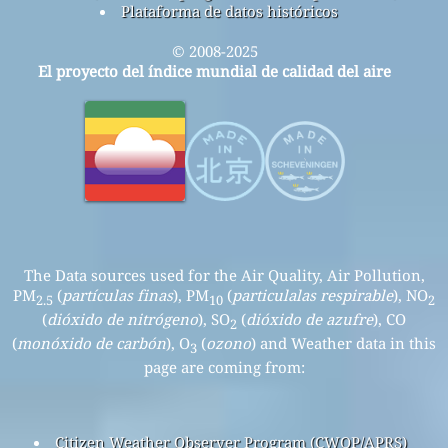
Plataforma de datos históricos
© 2008-2025
El proyecto del índice mundial de calidad del aire
The Data sources used for the Air Quality, Air Pollution,
PM
(
partículas finas
), PM
(
particulalas respirable
), NO
2.5
10
2
(
dióxido de nitrógeno
), SO
(
dióxido de azufre
), CO
2
(
monóxido de carbón
), O
(
ozono
) and Weather data in this
3
page are coming from:
Citizen Weather Observer Program (CWOP/APRS)