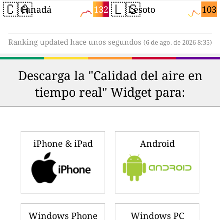
🇨🇦
🇱🇸
132
103
Canadá
Lesoto
Ranking updated hace unos segundos
(6 de ago. de 2026 8:35)
Descarga la "Calidad del aire en
tiempo real" Widget para:
iPhone & iPad
Android
Windows Phone
Windows PC