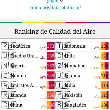
gajah
&
aqicn.org/data-platform/
Ranking de Calidad del Aire
🇿🇦
🇮🇩
173
130
Sudáfrica
Indonesia
🇺🇸
🇨🇱
168
125
Estados Unidos
Chile
🇳🇬
🇿🇼
163
124
Nigeria
Zimbabue
🇿🇲
🇺🇬
155
116
Zambia
Uganda
🇦🇪
🇮🇳
137
114
Emiratos Árabes Unidos
India
🇷🇼
🇵🇰
136
113
Ruanda
Pakistán
🇨🇳
🇧🇩
136
106
China
Bangladés