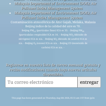
Malaysia Department of Environment (DOE); Air
Polluant Index Management System
Malaysia Department of Environment (DOE); Air
Polluant Index Management System
Contaminación atmosférica de Alor Gajah, Melaka, Malasia
Beijing índice de la calidad del aire es 70.
Beijing PM
(partículas finas) ICA es 33. - Beijing PM
2.5
10
(particulalas respirable) ICA es 16. - Beijing NO
(dióxido de
2
nitrógeno) ICA es n/a. - Beijing SO
(dióxido de azufre) ICA es
2
n/a. - Beijing O
(ozono) ICA es n/a. - Beijing CO (monóxido de
3
carbón) ICA es n/a. -
Regístrese en nuestra lista de correo mensual gratuita y
reciba notificaciones cuando haya nuevos artículos
disponibles.
entregar
This page has been generated on Thursday, Aug 6th 2026, 05:51 am CST from jp2n