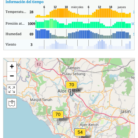
Información del tiempo
Temperatura.
28
25
Presión atmosférica
1009
100
Humedad
69
59
Viento
3
1
+
−