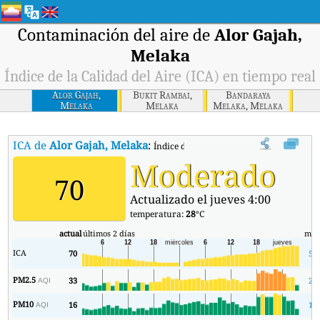
Contaminación del aire de
Alor Gajah,
Melaka
Índice de la Calidad del Aire (ICA) en tiempo real
Alor Gajah,
Bukit Rambai,
Bandaraya
Melaka
Melaka
Melaka, Melaka
ICA de
Alor Gajah, Melaka
:
Índice de la Calidad del Aire (ICA) de Al
Moderado
70
Actualizado el jueves 4:00
temperatura:
28
°C
actual
últimos 2 días
mín
ICA
70
52
PM2.5
33
21
AQI
PM10
16
10
AQI