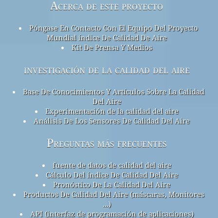
Acerca de este proyecto
Póngase En Contacto Con El Equipo Del Proyecto
Mundial índice De Calidad De Aire
Kit De Prensa Y Medios
investigación de la calidad del aire
Base De Conocimientos Y Artículos Sobre La Calidad
Del Aire
Experimentación de la calidad del aire
Análisis De Los Sensores De Calidad Del Aire
Preguntas más frecuentes
fuente de datos de calidad del aire
Cálculo Del índice De Calidad Del Aire
Pronóstico De La Calidad Del Aire
Productos De Calidad Del Aire (máscaras, Monitores
...)
API (interfaz de programación de aplicaciones)