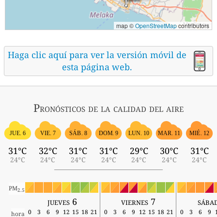
map ©
OpenStreetMap
contributors
Haga clic aquí para ver la versión móvil de
esta página web.
Pronósticos
de la calidad del aire
SÁB. 8
MIÉ. 12
JUE. 6
VIE. 7
DOM. 9
LUN. 10
MAR. 11
31°C
32°C
31°C
31°C
29°C
30°C
31°C
24°C
24°C
24°C
24°C
24°C
24°C
24°C
PM
2.5
jueves 6
viernes 7
sába
0
3
6
9
12
15
18
21
0
3
6
9
12
15
18
21
0
3
6
9
hora