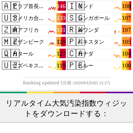
🇦🇪
🇮🇳
146
108
アラブ首長国連邦
インド
🇺🇸
🇸🇬
133
107
アメリカ合衆国
シンガポール
🇿🇦
🇷🇼
131
107
南アフリカ
ルワンダ
🇲🇿
🇵🇰
129
105
モザンビーク
パキスタン
🇶🇦
🇨🇦
127
104
カタール
カナダ
🇺🇿
🇵🇪
119
100
ウズベキスタン
ペルー
Ranking updated 1分前
(2026年8月8日 15:27)
リアルタイム大気汚染指数ウィジッ
トをダウンロードする：