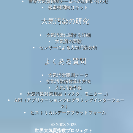
世界大気質指標チームへのお問い合わせ
報道機関向けキット
大気汚染の研究
大気汚染に関する詳細
大気質の実験
センサーによる大気汚染分析
よくある質問
大気汚染観測データ
空気汚染指数算出方法
大気汚染予報
大気汚染対策用品（マスク、モニター...）
API（アプリケーションプログラミングインターフェー
ス）
ヒストリカルデータプラットフォーム
© 2008-2025
世界大気質指数プロジェクト