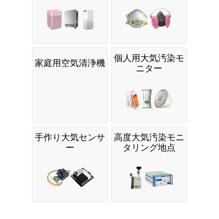
個人用大気汚染モ
家庭用空気清浄機
ニター
手作り大気センサ
高度大気汚染モニ
ー
タリング地点