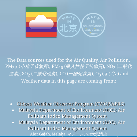
The Data sources used for the Air Quality, Air Pollution,
PM
(
小粒子状物質
), PM
(
吸入性粒子状物質
), NO
(
二酸化
2.5
10
2
窒素
), SO
(
二酸化硫黄
), CO (
一酸化炭素
), O
(
オゾン
) and
2
3
Weather data in this page are coming from:
Citizen Weather Observer Program (CWOP/APRS)
Malaysia Department of Environment (DOE); Air
Polluant Index Management System
Malaysia Department of Environment (DOE); Air
Polluant Index Management System
Alor Gajah, Melaka, マレーシアの大気汚染