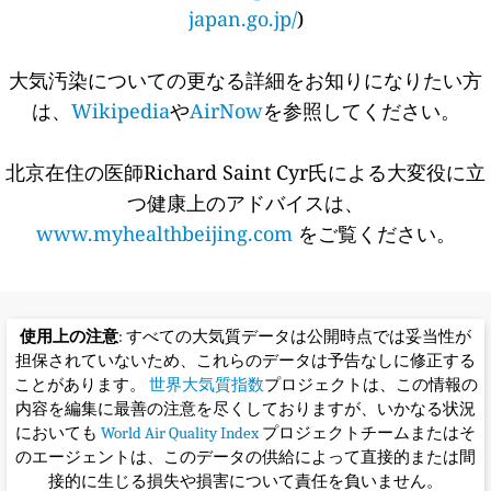
japan.go.jp/
)
大気汚染についての更なる詳細をお知りになりたい方
は、
Wikipedia
や
AirNow
を参照してください。
北京在住の医師Richard Saint Cyr氏による大変役に立
つ健康上のアドバイスは、
www.myhealthbeijing.com
をご覧ください。
使用上の注意
: すべての大気質データは公開時点では妥当性が
担保されていないため、これらのデータは予告なしに修正する
ことがあります。
世界大気質指数
プロジェクトは、この情報の
内容を編集に最善の注意を尽くしておりますが、いかなる状況
においても
World Air Quality Index
プロジェクトチームまたはそ
のエージェントは、このデータの供給によって直接的または間
接的に生じる損失や損害について責任を負いません。