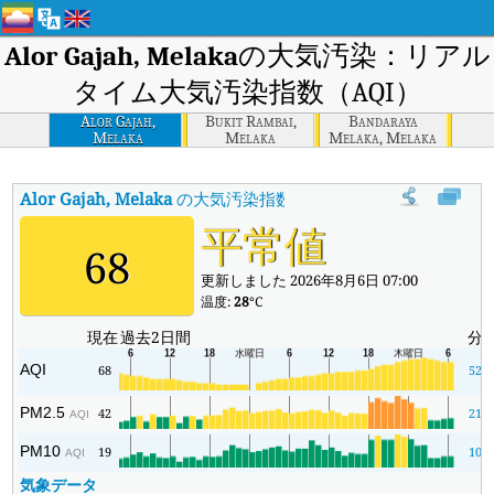
Alor Gajah, Melaka
の大気汚染：リアル
タイム大気汚染指数（AQI）
Alor Gajah,
Bukit Rambai,
Bandaraya
Melaka
Melaka
Melaka, Melaka
Alor Gajah, Melaka
の大気汚染指数
:
Alor Gajah, Melakaの
平常値
68
更新しました 2026年8月6日 07:00
温度:
28
°C
現在
過去2日間
分
AQI
68
52
PM2.5
42
21
AQI
PM10
19
10
AQI
気象データ