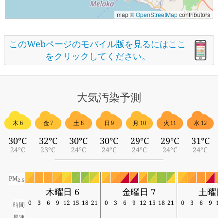
map ©
OpenStreetMap
contributors
このWebページのモバイル版を見るにはここ
をクリックしてください。
大気汚染予測
木 6
金 7
土 8
日 9
月 10
火 11
水 12
30°C
32°C
30°C
30°C
29°C
29°C
31°C
24°C
23°C
24°C
24°C
24°C
24°C
24°C
PM
2.5
木曜日 6
金曜日 7
土曜
0
3
6
9
12
15
18
21
0
3
6
9
12
15
18
21
0
3
6
9
時間
風速