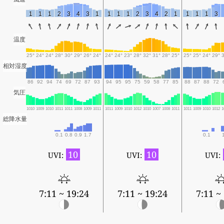
1
1
1
2
3
4
3
1
1
1
1
2
3
4
2
1
1
1
1
3
温度
25°
24°
24°
28°
30°
29°
26°
24°
24°
24°
23°
28°
32°
31°
28°
25°
25°
25°
24°
29°
相対湿度
86
92
94
74
69
72
87
93
94
95
95
75
59
58
77
85
88
87
88
72
気圧
1010
1009
1010
1011
1011
1008
1009
1011
1011
1009
1010
1012
1010
1007
1008
1011
1011
1009
1010
1012
1
総降水量
0.1
0.8
0.9
1.7
0.1
10
10
UVI:
UVI:
UVI:
7:11 ~ 19:24
7:11 ~ 19:24
7:11 ~