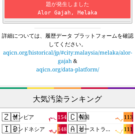
題が発生しました
Alor Gajah, Melaka
詳細については、履歴データ プラットフォームを確認
してください。
aqicn.org/historical/jp/#city:malaysia/melaka/alor-
gajah
&
aqicn.org/data-platform/
大気汚染ランキング
🇿🇲
🇨🇳
154
113
ザンビア
中国
🇮🇩
🇦🇺
148
111
インドネシア
オーストラリア