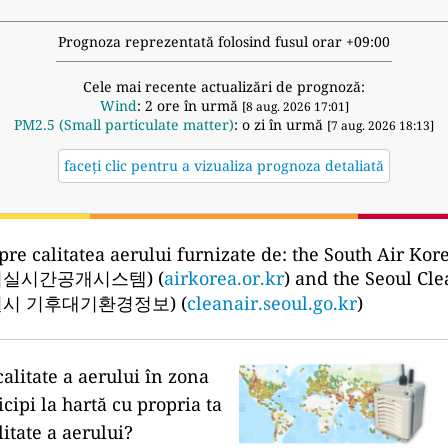
Prognoza reprezentată folosind fusul orar +09:00
Cele mai recente actualizări de prognoză:
Wind
: 2 ore în urmă
[8 aug. 2026 17:01]
PM2.5 (Small particulate matter)
: o zi în urmă
[7 aug. 2026 18:13]
faceți clic pentru a vizualiza prognoza detaliată
pre calitatea aerului furnizate de:
the South Air Kor
실시간공개시스템) (
airkorea.or.kr
) and the Seoul Cl
시 기후대기환경정보) (
cleanair.seoul.go.kr
)
calitate a aerului în zona
icipi la hartă cu propria ta
litate a aerului?