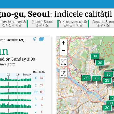
no-gu, Seoul
: indicele calități
heonggyecheon, Seoul
Jongro, Seoul
Dongdaemun-gu, Seoul
Jung-gu, Seou
청계천로 서울
종로 서울
동대문구 서울
중구 서울
ității aerului (AQI) în timp real al lui Jongno-gu, Seoul.
+
un
−
ed on Sunday 3:00
tura:
25
°C
min
max
5
82
7
29
12
88
4
16
2
4
2
5