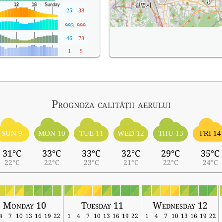
25
38
993
999
46
73
1
5
Prognoza calității aerului
SUN 9
MON 10
TUE 11
WED 12
THU 13
FRI 14
31°C
33°C
33°C
32°C
29°C
35°C
22°C
22°C
23°C
21°C
22°C
24°C
Monday 10
Tuesday 11
Wednesday 12
4
7
10
13
16
19
22
1
4
7
10
13
16
19
22
1
4
7
10
13
16
19
22