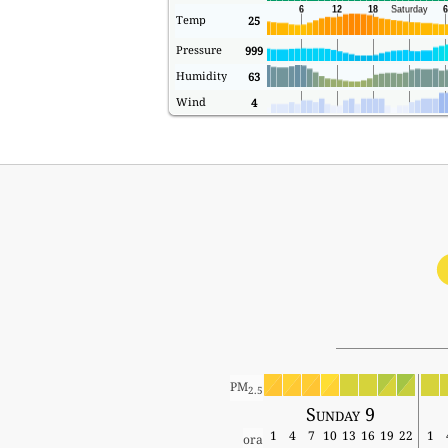
Temp
25
Pressure
999
Humidity
63
Wind
4
PM
2.5
Sunday 9
1
4
7
10
13
16
19
22
1
ora