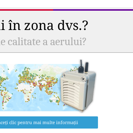
ui în zona dvs.?
e calitate a aerului?
ceți clic pentru mai multe informații