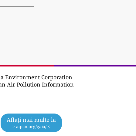
ea Environment Corporation
ean Air Pollution Information
Aflați mai multe la
> aqicn.org/gaia/ <