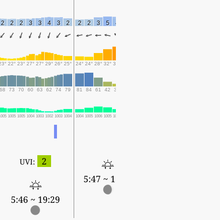
2
2
2
3
3
4
3
2
2
2
3
5
4
3
5
23°
22°
23°
27°
27°
29°
26°
25°
24°
24°
28°
32°
35°
31°
28°
68
73
70
60
63
62
74
79
81
84
61
42
32
44
51
1005
1005
1005
1004
1003
1002
1003
1004
1004
1005
1006
1005
1004
1005
1007
2
UVI:
5:47 ~ 19:28
5:46 ~ 19:29