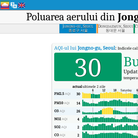
Poluarea aerului din
Jong
Jongno-gu, Seoul
Dongdaemun, Seoul
C
종로구 서울
동대문 서울
AQI-ul lui
Jongno-gu, Seoul
:
Indicele cal
30
B
Updat
tempera
actual
ultimele 2 zile
PM2.5
30
AQI
PM10
14
AQI
O3
26
AQI
NO2
4
AQI
SO2
2
AQI
CO
2
AQI