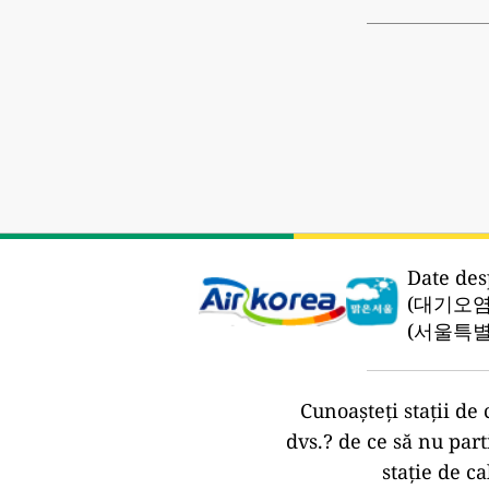
Date des
(대기오염
(서울특별
Cunoașteți stații de 
dvs.?
de ce să nu part
stație de ca