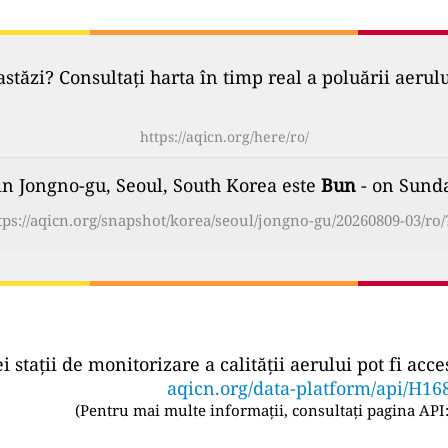
astăzi? Consultați harta în timp real a poluării aerul
https://aqicn.org/here/ro/
din Jongno-gu, Seoul, South Korea este
Bun
- on Sunda
tps://aqicn.org/snapshot/korea/seoul/jongno-gu/20260809-03/ro/
ei stații de monitorizare a calității aerului pot fi a
aqicn.org/data-platform/api/H16
(
Pentru mai multe informații, consultați pagina API