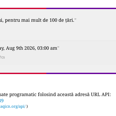
ui, pentru mai mult de 100 de țări.
”
y, Aug 9th 2026, 03:00 am
”
?cs
ccesate programatic folosind această adresă URL API:
89
:
aqicn.org/api/
)