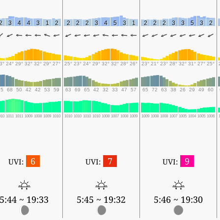
2
3
4
4
3
1
2
2
2
2
3
4
5
3
1
2
2
2
3
3
5
3
2
3°
24°
29°
32°
32°
29°
27°
25°
23°
24°
29°
32°
32°
28°
26°
23°
21°
23°
28°
32°
31°
27°
25°
75
68
50
42
42
53
59
63
69
65
42
32
33
47
57
65
72
63
38
26
29
49
60
010
1011
1011
1009
1008
1009
1010
1010
1010
1010
1010
1008
1007
1008
1009
1009
1008
1008
1007
1005
1004
1005
1006
6
7
9
UVI:
UVI:
UVI:
5:44 ~ 19:33
5:45 ~ 19:32
5:46 ~ 19:30