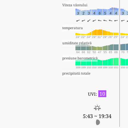
Viteza vântului
3
2
3
4
6
5
4
4
3
temperatura
24°
22°
24°
29°
31°
29°
26°
25°
24°
2
umiditate relativă
64
66
62
50
47
55
65
68
70
presiune barometrică
1009
1009
1010
1010
1009
1008
1010
1011
1010
1
precipitatii totale
10
UVI:
5:43 ~ 19:34