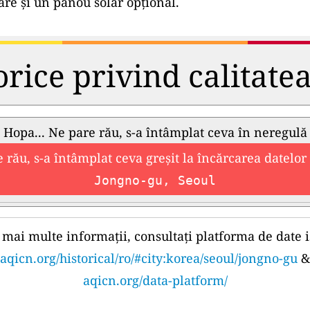
e și un panou solar opțional.
orice privind calitate
Hopa... Ne pare rău, s-a întâmplat ceva în neregulă
 rău, s-a întâmplat ceva greșit la încărcarea datelor 
Jongno-gu, Seoul
mai multe informații, consultați platforma de date i
aqicn.org/historical/ro/#city:korea/seoul/jongno-gu
&
aqicn.org/data-platform/