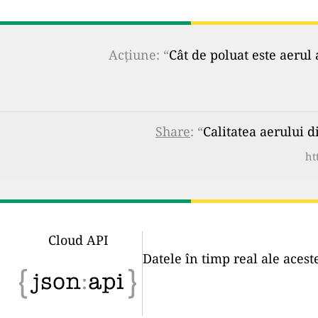
Acțiune: “
Cât de poluat este aerul 
Share
: “
Calitatea aerului 
ht
Cloud API
Datele în timp real ale acest