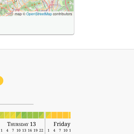
map ©
OpenStreetMap
contributors
Thursday 13
Friday 14
1
4
7
10
13
16
19
22
1
4
7
10
13
16
19