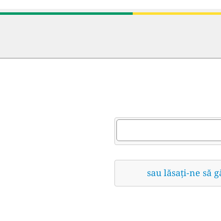
sau lăsați-ne să 