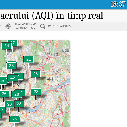
18:37
i aerului (AQI) în timp real
l
LOCALIZAțI CEL MAI
CAUTă îN ALT ORAș
APROPIAT ORAș