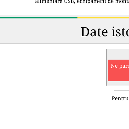
alimentare USB, echipament de montar
Date ist
Ne pare
Pentru 