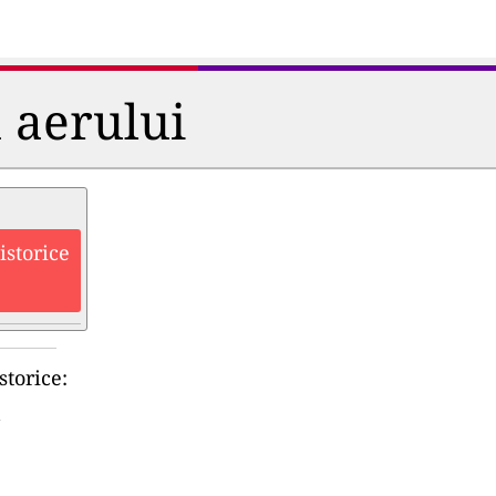
a aerului
istorice
storice: