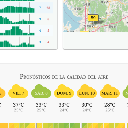
7
68
3
8
4
5
3
4
Pronósticos
de la calidad del aire
SÁB. 8
M
6
VIE. 7
DOM. 9
LUN. 10
MAR. 11
C
37°C
33°C
33°C
30°C
28°C
25°C
25°C
24°C
24°C
25°C