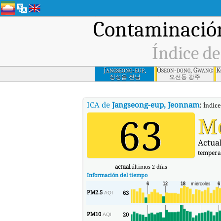
Contaminación
Índice de
Jangseong-eup,
Oseon-dong, Gwangsan
K
Jeonnam
장성읍 전남
오선동 광주
ICA de
Jangseong-eup, Jeonnam
:
Índice
63
M
Actual
tempera
actual
últimos 2 días
Información del tiempo
PM2.5
63
AQI
PM10
20
AQI