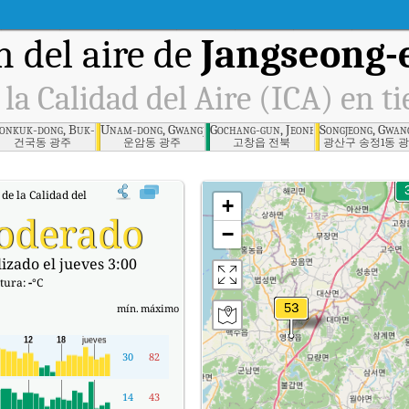
 del aire de
Jangseong-
 la Calidad del Aire (ICA) en t
-gu, Gwangju
onkuk-dong, Buk-gu, Gwangju
Unam-dong, Gwangju
Gochang-gun, Jeonbuk
Songjeong, Gwan
건국동 광주
운암동 광주
고창읍 전북
광산구 송정1동 
 de la Calidad del Aire (ICA) de Jangseong-eup, Jeonnam en tiempo real.
+
oderado
−
izado el jueves 3:00
tura:
-
°C
mín.
máximo
30
82
14
43