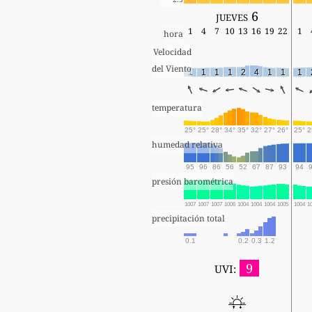
jueves 6
1
4
7
10
13
16
19
22
1
hora
Velocidad
del Viento
1
1
1
1
2
4
1
1
1
temperatura
25°
25°
28°
34°
35°
32°
27°
26°
25°
2
humedad relativa
95
96
86
56
52
67
87
93
94
presión barométrica
1007
1007
1007
1006
1004
1004
1004
1005
1004
1
precipitación total
0.1
0.2
0.3
1.2
9
UVI: