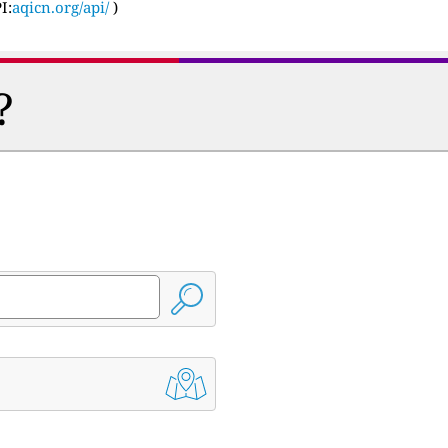
I:
aqicn.org/api/
)
?