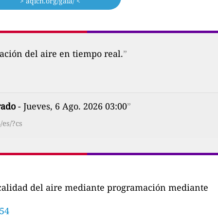
> aqicn.org/gaia/ <
ción del aire en tiempo real.
”
ado
- Jueves, 6 Ago. 2026 03:00
”
/es/?cs
a calidad del aire mediante programación mediante
454