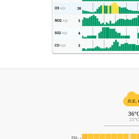
O3
26
AQI
NO2
3
AQI
SO2
4
AQI
CO
3
AQI
JUE. 
36°
25°C
PM
2.5