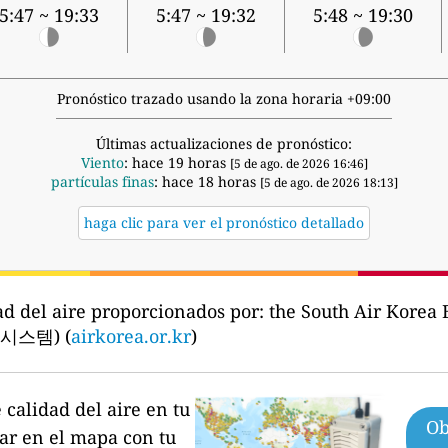
5:47 ~ 19:33
5:47 ~ 19:32
5:48 ~ 19:30
Pronóstico trazado usando la zona horaria +09:00
Últimas actualizaciones de pronóstico:
Viento
: hace 19 horas
[5 de ago. de 2026 16:46]
partículas finas
: hace 18 horas
[5 de ago. de 2026 18:13]
haga clic para ver el pronóstico detallado
ad del aire proporcionados por:
the South Air Korea
스템) (
airkorea.or.kr
)
calidad del aire en tu
Ob
par en el mapa con tu