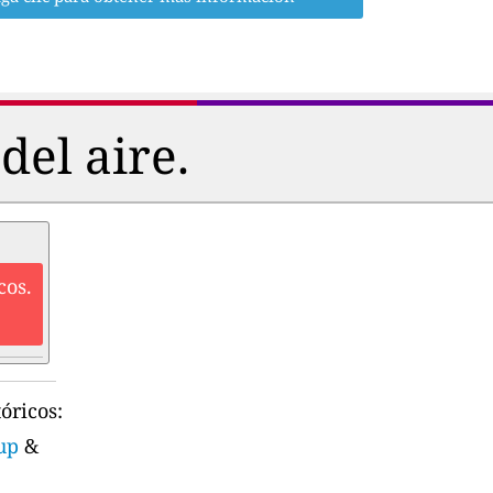
del aire.
cos.
óricos:
up
&