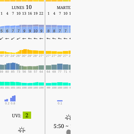
lunes 10
martes 11
miércoles 12
1
4
7
10
13
16
19
22
1
4
7
10
13
16
19
22
1
4
7
10
13
16
19
5
6
7
7
9
9
10
9
8
8
7
7
7
6
5
4
3
4
6
8
7
6
5
26°
25°
24°
26°
30°
29°
28°
27°
27°
27°
26°
27°
28°
26°
25°
25°
23°
23°
28°
32°
33°
29°
27°
69
80
85
73
56
58
57
64
64
69
77
71
68
74
76
74
78
74
52
40
41
56
65
1001
1001
1001
1001
1000
1000
1000
1000
999
1000
1000
1000
999
1000
1001
1000
999
999
999
998
997
997
998
0.2
0.8
0.1
2
UVI:
5:50 ~ 19:28
5:50 ~ 19:27