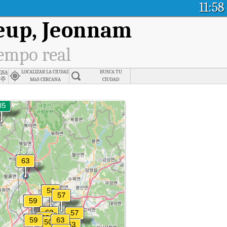
11:58
eup, Jeonnam
iempo real
gsan-gu, Gwangju
LOCALIZAR LA CIUDAD
BUSCA TU
광주
MáS CERCANA
CIUDAD