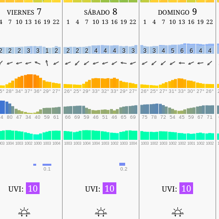
viernes 7
sábado 8
domingo 9
4
7
10
13
16
19
22
1
4
7
10
13
16
19
22
1
4
7
10
13
16
19
22
2
2
2
3
3
1
2
2
2
2
4
4
4
3
3
3
3
4
5
6
6
4
4
5°
28°
34°
37°
36°
29°
27°
26°
25°
29°
33°
32°
33°
29°
27°
26°
25°
27°
31°
33°
30°
27°
26°
94
80
47
34
40
59
61
66
69
59
46
51
46
65
69
75
78
72
54
45
59
67
71
003
1004
1003
1002
1000
1003
1004
1003
1003
1004
1004
1003
1002
1003
1004
1003
1002
1003
1002
1002
1001
1002
1002
0.1
0.2
10
10
10
UVI:
UVI:
UVI: