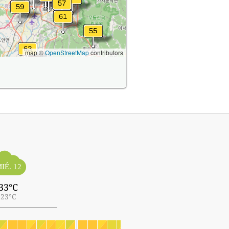
map ©
OpenStreetMap
contributors
IÉ. 12
33°C
23°C