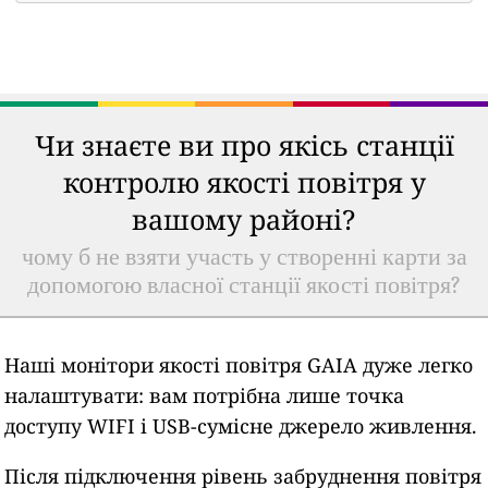
Чи знаєте ви про якісь станції
контролю якості повітря у
вашому районі?
чому б не взяти участь у створенні карти за
допомогою власної станції якості повітря?
Наші монітори якості повітря GAIA дуже легко
налаштувати: вам потрібна лише точка
доступу WIFI і USB-сумісне джерело живлення.
Після підключення рівень забруднення повітря