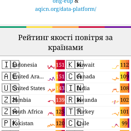
ong-eup
&
aqicn.org/data-platform/
Рейтинг якості повітря за
країнами
🇮🇩
🇰🇼
151
112
Indonesia
Kuwait
🇦🇪
🇨🇦
151
109
United Arab Emirates
Canada
🇺🇸
🇮🇳
143
108
United States
India
🇿🇲
🇷🇼
139
102
Zambia
Rwanda
🇿🇦
🇹🇷
125
101
South Africa
Turkey
🇵🇰
🇨🇱
120
99
Pakistan
Chile