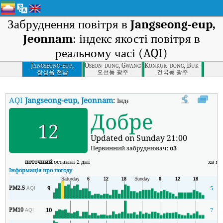
Забруднення повітря в
Jangseong-eup,
Jeonnam
: індекс якості повітря в
реальному часі (AQI)
Jangseong-eup,
Oseon-dong, Gwangsan-gu, Gwangju
Konkuk-dong, Buk-gu, Gwa
Jeonnam
장성읍 전남
오선동 광주
건국동 광주
AQI
Jangseong-eup, Jeonnam
:
Індекс якості повітря в реальному ч
Добре
12
Updated on Sunday 21:00
Первинний забруднювач:
o3
поточний
останні 2 дні
хв
ма
Інформація про погоду
PM2.5
9
5
5
AQI
PM10
10
7
4
AQI