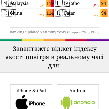
🇲🇾
🇱🇸
119
94
Malaysia
Lesotho
🇨🇳
🇶🇦
114
94
China
Qatar
Ranking updated хвилину тому
(9 серп 2026 р., 13:20)
Завантажте віджет індексу
якості повітря в реальному часі
для:
iPhone & iPad
Android