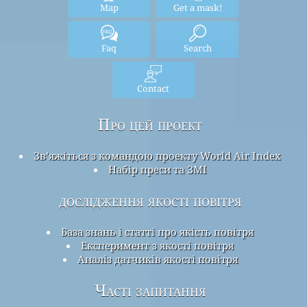
Map
Get a mask!
Faq
Search
Contact
Про цей проект
Зв’яжіться з командою проекту World Air Index
Набір преси та ЗМІ
дослідження якості повітря
База знань і статті про якість повітря
Експеримент з якості повітря
Аналіз датчиків якості повітря
Часті запитання