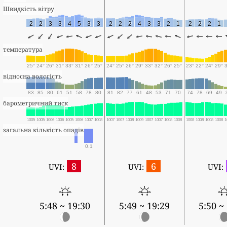
Швидкість вітру
2
2
3
3
4
5
3
3
2
2
2
4
3
3
2
1
2
2
2
1
температура
25°
24°
26°
31°
33°
31°
26°
25°
24°
25°
26°
29°
33°
32°
26°
25°
23°
22°
24°
29°
відносна вологість
83
85
80
61
51
58
78
80
81
82
77
61
48
53
71
70
74
78
69
49
барометричний тиск
1005
1005
1006
1006
1005
1006
1007
1008
1007
1007
1008
1009
1007
1007
1008
1008
1008
1008
1008
1008
1
загальна кількість опадів
0.1
8
6
UVI:
UVI:
UVI:
5:48 ~ 19:30
5:49 ~ 19:29
5:50 ~