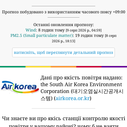
Прогноз побудовано з використанням часового поясу +09:00
Останні оновлення прогнозу:
Wind
: 8 годин тому
[9 серп 2026 р., 04:59]
PM2.5 (Small particulate matter)
: 19 годин тому
[8 серп
2026 р., 18:13]
натисніть, щоб переглянути детальний прогноз
Дані про якість повітря надано:
the South Air Korea Environment
Corporation (대기오염실시간공개시
스템) (
airkorea.or.kr
)
Чи знаєте ви про якісь станції контролю якості
повітря у вашому районі?
чому б не взяти