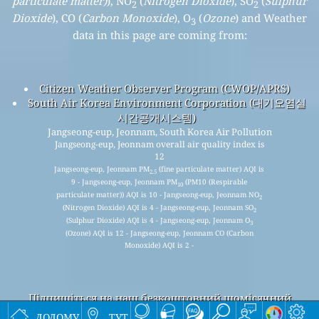
particulate matter)
), NO
(
Nitrogen Dioxide
), SO
(
Sulphur
2
2
Dioxide
), CO (
Carbon Monoxide
), O
(
Ozone
) and Weather
3
data in this page are coming from:
Citizen Weather Observer Program (CWOP/APRS)
South Air Korea Environment Corporation (대기오염실
시간공개시스템)
Jangseong-eup, Jeonnam, South Korea Air Pollution
Jangseong-eup, Jeonnam overall air quality index is
12
Jangseong-eup, Jeonnam PM
(fine particulate matter) AQI is
2.5
9 - Jangseong-eup, Jeonnam PM
(PM10 (Respirable
10
particulate matter)) AQI is 10 - Jangseong-eup, Jeonnam NO
2
(Nitrogen Dioxide) AQI is 4 - Jangseong-eup, Jeonnam SO
2
(Sulphur Dioxide) AQI is 4 - Jangseong-eup, Jeonnam O
3
(Ozone) AQI is 12 - Jangseong-eup, Jeonnam CO (Carbon
Monoxide) AQI is 2 -
Підпишіться на наш безкоштовний щомісячний
список розсилки та отримуйте сповіщення, коли
додому
тут