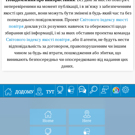
неперевіреними на момент публікації, і в зв'язку з забезпеченням
якості цих даних, вони можуть бути змінені в будь-який час та без
попереднього повідомлення. Проект
Світового індексу якості
повітря
доклав усіх розумних навичок та обережності щодо
збирання цієї інформації, і ні за яких обставин проектна команда
Світового індексу якості повітря
, або її агенти, не будуть нести
відповідальність за договором, правопорушенням чи іншим
чином за будь-які втрати, пошкодження або збитки, що
виникають безпосередньо чи опосередковано від надання цих
даних.
додому
тут
Home
Here