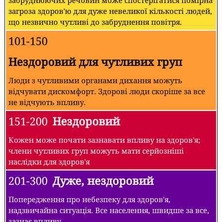
забруднюючих речовин може спостерігатися помірна
загроза здоров'ю для дуже невеликої кількості людей,
що незвично чутливі до забруднення повітря.
101-150
Нездоровий для чутливих груп
Люди з чутливими органами дихання можуть
відчувати дискомфорт. Здорові люди скоріше за все
не відчують впливу.
151-200
Нездоровий
Кожен може почати зазнавати впливу на здоров'я;
члени чутливих груп можуть мати серйозніші
наслідки для здоров'я
201-300
Дуже, нездоровий
Попередження про небезпеку для здоров'я,
надзвичайна ситуація. Все населення, швидше за все,
зазнає впливу.