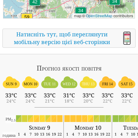
map ©
OpenStreetMap
contributors
Натисніть тут, щоб переглянути
мобільну версію цієї веб-сторінки
Прогноз якості повітря
SUN 9
MON 10
TUE 11
WED 12
THU 13
FRI 14
SAT 15
33°C
33°C
33°C
31°C
33°C
33°C
33°C
24°C
24°C
21°C
18°C
20°C
22°C
22°C
PM
2.5
Sunday 9
Monday 10
Tuesd
1
4
7
10
13
16
19
22
1
4
7
10
13
16
19
22
1
4
7
10
година