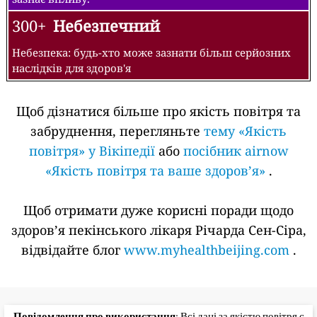
300+
Небезпечний
Небезпека: будь-хто може зазнати більш серйозних
наслідків для здоров'я
Щоб дізнатися більше про якість повітря та
забруднення, перегляньте
тему «Якість
повітря» у Вікіпедії
або
посібник airnow
«Якість повітря та ваше здоров’я»
.
Щоб отримати дуже корисні поради щодо
здоров’я пекінського лікаря Річарда Сен-Сіра,
відвідайте блог
www.myhealthbeijing.com
.
Повідомлення про використання
: Всі дані за якістю повітря є