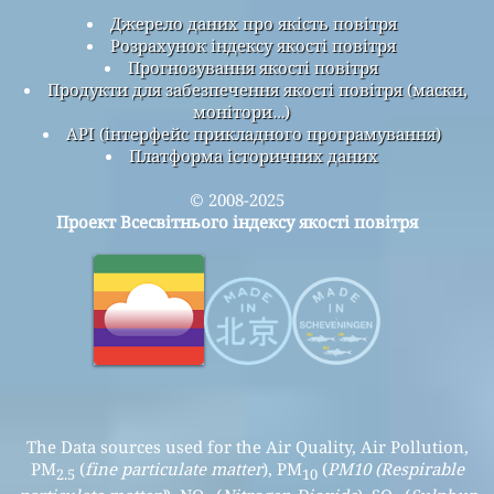
Джерело даних про якість повітря
Розрахунок індексу якості повітря
Прогнозування якості повітря
Продукти для забезпечення якості повітря (маски,
монітори…)
API (інтерфейс прикладного програмування)
Платформа історичних даних
© 2008-2025
Проект Всесвітнього індексу якості повітря
The Data sources used for the Air Quality, Air Pollution,
PM
(
fine particulate matter
), PM
(
PM10 (Respirable
2.5
10