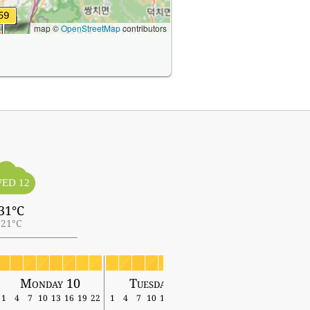
map ©
OpenStreetMap
contributors
ED 12
31°C
21°C
Monday 10
Tuesday 11
Wednesday 12
1
4
7
10
13
16
19
22
1
4
7
10
13
16
19
22
1
4
7
10
13
16
19