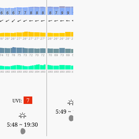
6
6
6
7
7
8
8
8
8
7
9
9
9
9
8
6
5
4
5
6
4
7
1
26°
26°
26°
27°
28°
27°
27°
27°
26°
26°
26°
28°
28°
27°
26°
24°
22°
21°
25°
29°
31°
28°
25°
74
72
78
75
73
72
70
72
70
69
73
69
68
69
67
70
76
80
69
54
50
59
65
1002
1002
1003
1003
1002
1002
1004
1003
1003
1003
1003
1003
1003
1002
1004
1003
1002
1002
1003
1001
1000
999
1001
7
UVI:
5:49 ~ 19:29
5:50 ~ 19:28
5:48 ~ 19:30