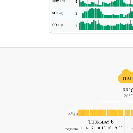
NO2
4
AQI
SO2
3
AQI
CO
3
AQI
THU 
33°
26°C
PM
2.5
Thursday 6
1
4
7
10
13
16
19
22
1
година