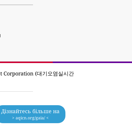
]
ment Corporation (대기오염실시간
Дізнайтесь більше на
> aqicn.org/gaia/ <