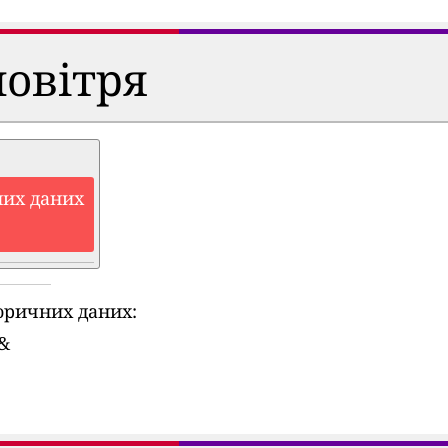
повітря
них даних
оричних даних:
&