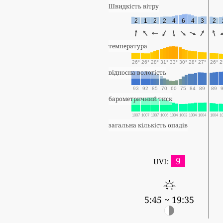
Швидкість вітру
2
1
2
2
4
6
4
3
2
температура
26°
26°
28°
31°
33°
30°
28°
27°
26°
2
відносна вологість
93
92
85
70
60
75
84
89
89
барометричний тиск
1007
1007
1007
1006
1004
1003
1004
1004
1004
1
загальна кількість опадів
9
UVI:
5:45 ~ 19:35