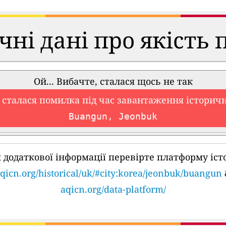
чні дані про якість 
Ой... Вибачте, сталася щось не так
 сталася помилка під час завантаження історич
Buangun, Jeonbuk
 додаткової інформації перевірте платформу іст
qicn.org/historical/uk/#city:korea/jeonbuk/buangun
aqicn.org/data-platform/