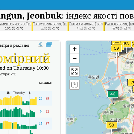
ngun, Jeonbuk
: індекс якості по
amcheon-dong, Jeonju-si, Jeonbuk
Taepyeong-dong, Jeonju-si, Jeonbuk
Geumam-dong, Jeonbuk
Palbok-dong, Jeo
삼천동 전북
노송동 전북
서신동 전북
팔복동 전북
вітря в реальному часі (AQI) Buangun, Jeonbuk.
+
омірний
−
ed on Thursday 10:00
атура:
-
°C
хв
макс
25
89
9
43
15
87