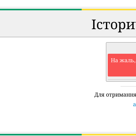
Істори
На жаль,
Для отримання
a