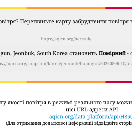
овітря? Перегляньте карту забруднення повітря в
https://aqicn.org/here/uk/
ngun, Jeonbuk, South Korea становить
Помірний
- 
ps://aqicn.org/snapshot/korea/jeonbuk/buangun/20260806-10/uk
ингу якості повітря в режимі реального часу м
цієї URL-адреси API:
aqicn.org/data-platform/api/H85
(
Для отримання додаткової інформації відвідайте сторін