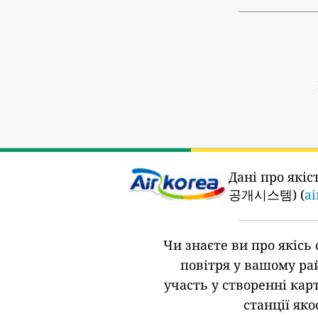
Дані про якіс
공개시스템) (
ai
Чи знаєте ви про якісь 
повітря у вашому ра
участь у створенні кар
станції яко