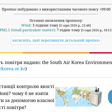
Прогноз побудовано з використанням часового поясу +09:00
Останні оновлення прогнозу:
Wind
: 3 години тому
[5 серп 2026 р., 22:48]
PM2.5 (Small particulate matter)
: 7 годин тому
[5 серп 2026 р., 18:13
натисніть, щоб переглянути детальний прогноз
ть повітря надано:
the South Air Korea Environ
rkorea.or.kr
)
станції контролю якості
йоні?
чому б не взяти
ти за допомогою власної
сті повітря?