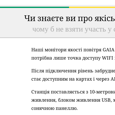
Чи знаєте ви про якіс
чому б не взяти участь у 
Наші монітори якості повітря GAI
потрібна лише точка доступу WIFI
Після підключення рівень забрудне
стає доступним на картах і через A
Станція поставляється з 10-метро
живлення, блоком живлення USB, 
сонячною панеллю.