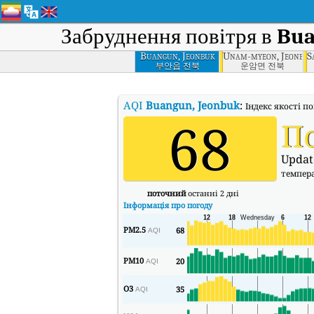
Забруднення повітря в
Bua
Buangun, Jeonbuk
Unam-myeon, Jeonbuk
S
부안읍 전북
운암면 전북
AQI
Buangun, Jeonbuk
:
Індекс якості по
68
П
Updat
темпер
поточний
останні 2 дні
Інформація про погоду
PM2.5
68
AQI
PM10
20
AQI
O3
35
AQI