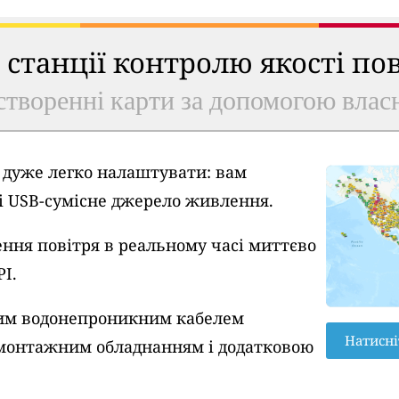
ь станції контролю якості по
створенні карти за допомогою власн
A дуже легко налаштувати: вам
 і USB-сумісне джерело живлення.
ння повітря в реальному часі миттєво
PI.
вим водонепроникним кабелем
Натисні
монтажним обладнанням і додатковою