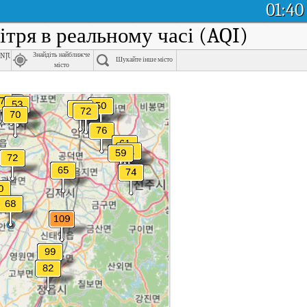
01:40
вітря в реальному часі (AQI)
nju-si, Jeonbuk
Знайдіть найближче
Шукайте інше місто
місто