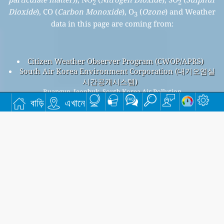
2
2
Dioxide
), CO (
Carbon Monoxide
), O
(
Ozone
) and Weather
3
data in this page are coming from:
Citizen Weather Observer Program (CWOP/APRS)
South Air Korea Environment Corporation (대기오염실
시간공개시스템)
Buangun, Jeonbuk, South Korea Air Pollution
বাড়ি
এখানে
Buangun, Jeonbuk overall air quality index is 61
Buangun, Jeonbuk PM
(fine particulate matter) AQI is 61 -
2.5
Buangun, Jeonbuk PM
(PM10 (Respirable particulate
10
matter)) AQI is 34 - Buangun, Jeonbuk NO
(Nitrogen Dioxide)
2
AQI is 7 - Buangun, Jeonbuk SO
(Sulphur Dioxide) AQI is 3 -
2
Buangun, Jeonbuk O
(Ozone) AQI is 16 - Buangun, Jeonbuk
3
CO (Carbon Monoxide) AQI is 4 -
আমাদের বিনামূল্যে মাসিক মেলিং তালিকার জন্য সাইন আপ করুন, এবং নতুন নিবন্ধ
উপলব্ধ হলে বিজ্ঞপ্তি পান।
জমা