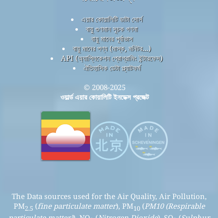
এয়ার কোয়ালিটি ডাটা সোর্স
বায়ু গুণমান সূচক গণনা
বায়ু মানের পূর্বাভাস
বায়ু মানের পণ্য (মাস্ক, মনিটর...)
API (অ্যাপ্লিকেশন প্রোগ্রামিং ইন্টারফেস)
ঐতিহাসিক ডেটা প্ল্যাটফর্ম
© 2008-2025
ওয়ার্ল্ড এয়ার কোয়ালিটি ইনডেক্স প্রজেক্ট
The Data sources used for the Air Quality, Air Pollution,
PM
(
fine particulate matter
), PM
(
PM10 (Respirable
2.5
10
particulate matter)
), NO
(
Nitrogen Dioxide
), SO
(
Sulphur