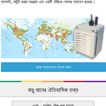
সাপ্লাই, মাউন্ট করার সরঞ্জাম এবং একটি ঐচ্ছিক সোলার প্যানেল রয়েছে।
আরো তথ্যের জন্য ক্লিক করুন
বায়ু মানের ঐতিহাসিক তথ্য
ওহো... দুঃখিত, কিছু ভুল হয়েছে