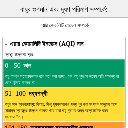
বায়ুর গুণমান এবং দূষণ পরিমাপ সম্পর্কে:
এয়ার কোয়ালিটি লেভেল সম্পর্কে
-
এয়ার কোয়ালিটি ইনডেক্স (AQI) মান
স্বাস্থ্য উদ্বেগের স্তর
0 - 50
ভাল
বায়ু মানকে সন্তোষজনক বলে মনে করা হচ্ছে, এবং বায়ু দূষণের জন্যে অতি সামান্য বা
কোন ঝুঁকিই থাকছে না
51 -100
মধ্যপন্থী
বায়ুর মান গ্রহণযোগ্য; কিন্তু, কিছু দূষণকারকের জন্য খুব কম সংখ্যক মানুষের পক্ষে
সামান্য স্বাস্থ্যের উদ্বেগ থাকতে পারে যারা বায়ু দূষণের জন্য অস্বাভাবিক ভাবে
সংবেদনশীল।
101-150
অস্বাস্থ্যকর সংবেদনশীল গ্রুপের