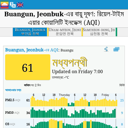
Buangun, Jeonbuk
-এর বায়ু দূষণ: রিয়েল-টাইম
এয়ার কোয়ালিটি ইনডেক্স (AQI)
Buangun, Jeonbuk
Unam-myeon, Jeonbuk
Samcheon-dong, Jeonju-si,
부안읍 전북
운암면 전북
삼천동 전북
Buangun, Jeonbuk
-এর AQI
:
Buangun, Jeonbuk-এর রিয়েল-টাইম এয়ার কোয়ালিটি 
মধ্যপন্থী
61
Updated on Friday 7:00
তাপমাত্রা:
-
°C
বর্তমান
গত 2 দিন
মিনিট
সর্
আবহাওয়ার তথ্য
PM2.5
61
25
AQI
PM10
34
9
AQI
O3
16
8
AQI