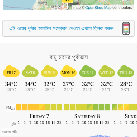
map ©
OpenStreetMap
contributors
এই ওয়েব পৃষ্ঠার মোবাইল সংস্করণ দেখতে এখানে ক্লিক করুন
বায়ু মানের পূর্বাভাস
FRI 7
SAT 8
SUN 9
MON 10
TUE 11
WED 12
THU 13
34°C
34°C
32°C
27°C
32°C
32°C
28°C
25°C
25°C
25°C
24°C
24°C
21°C
23°C
PM
2.5
Friday 7
Saturday 8
Sund
1
4
7
10
13
16
19
22
1
4
7
10
13
16
19
22
1
4
7
10
ঘন্টা
বাতাসের গতি