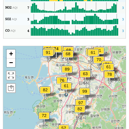
NO2
7
3
AQI
SO2
3
3
AQI
CO
4
3
AQI
+
−