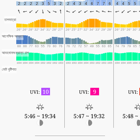
2
2
2
2
3
5
3
2
2
4
3
4
6
7
7
6
4
4
5
5
তাপমাত্রা
26°
26°
28°
32°
34°
31°
28°
27°
26°
25°
27°
32°
34°
33°
29°
28°
26°
25°
26°
30°
আপেক্ষিক আদ্রতা
88
88
77
63
55
70
80
76
76
72
72
57
49
55
63
65
74
79
79
65
আবহমানসংক্রান্ত চাপ
1004
1004
1004
1004
1002
1002
1002
1003
1003
1003
1004
1004
1003
1002
1003
1005
1004
1004
1005
1004
1
মোট বৃষ্টিপাত
10
9
UVI:
UVI:
UVI:
5:46 ~ 19:34
5:47 ~ 19:32
5:48 ~