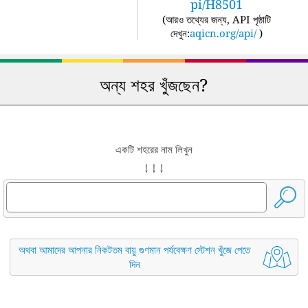
pi/H8501
(
আরও তথ্যের জন্য, API পৃষ্ঠাটি
দেখুন:
aqicn.org/api/
)
অন্য শহর খুঁজছেন?
একটি শহরের নাম লিখুন
↓ ↓ ↓
অথবা আমাদের আপনার নিকটতম বায়ু গুণমান পর্যবেক্ষণ স্টেশন খুঁজে পেতে
দিন