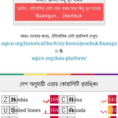
দুঃখিত, ঐতিহাসিক ডেটা লোড করার সময় কিছু ভুল হয়েছে
Buangun, Jeonbuk
আরও তথ্যের জন্য, ঐতিহাসিক ডেটা প্ল্যাটফর্ম দেখুন:
aqicn.org/historical/bn/#city:korea/jeonbuk/buangu
n
&
aqicn.org/data-platform/
দেশ অনুযায়ী এয়ার কোয়ালিটি র‍্যাঙ্কিং
🇿🇲
🇨🇳
169
145
Zambia
China
🇺🇸
🇨🇦
164
133
United States
Canada