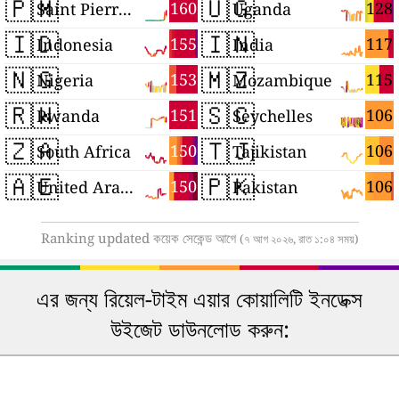
🇵🇲
🇺🇬
160
128
Saint Pierre and Miquelon
Uganda
🇮🇩
🇮🇳
155
117
Indonesia
India
🇳🇬
🇲🇿
153
115
Nigeria
Mozambique
🇷🇼
🇸🇨
151
106
Rwanda
Seychelles
🇿🇦
🇹🇯
150
106
South Africa
Tajikistan
🇦🇪
🇵🇰
150
106
United Arab Emirates
Pakistan
Ranking updated কয়েক সেকেন্ড আগে
(৭ আগ ২০২৬, রাত ১:০৪ সময়)
এর জন্য রিয়েল-টাইম এয়ার কোয়ালিটি ইনডেক্স
উইজেট ডাউনলোড করুন: