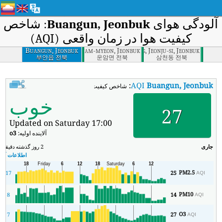
آلودگی هوای
Buangun, Jeonbuk
: شاخص
کیفیت هوا در زمان واقعی (AQI)
Buangun, Jeonbuk
Unam-myeon, Jeonbuk
Samcheon-dong, Jeonju-si, Jeonbuk
부안읍 전북
운암면 전북
삼천동 전북
:
AQI
Buangun, Jeonbuk
شاخص کیفیت هوای بی‌درنگ Buangun, Jeonbuk (AQI).
خوب
27
Updated on Saturday 17:00
آلاینده اولیه:
o3
جاری
2 روز گذشته
دقیقه
حد
اطلاعات آب و
PM2.5
17
25
AQI
PM10
8
14
AQI
O3
7
27
AQI