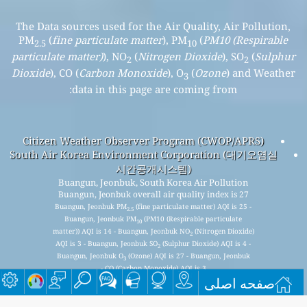
The Data sources used for the Air Quality, Air Pollution,
PM
(
fine particulate matter
), PM
(
PM10 (Respirable
2.5
10
particulate matter)
), NO
(
Nitrogen Dioxide
), SO
(
Sulphur
2
2
Dioxide
), CO (
Carbon Monoxide
), O
(
Ozone
) and Weather
3
data in this page are coming from:
Citizen Weather Observer Program (CWOP/APRS)
South Air Korea Environment Corporation (대기오염실
시간공개시스템)
Buangun, Jeonbuk, South Korea Air Pollution
Buangun, Jeonbuk overall air quality index is 27
Buangun, Jeonbuk PM
(fine particulate matter) AQI is 25 -
2.5
Buangun, Jeonbuk PM
(PM10 (Respirable particulate
10
matter)) AQI is 14 - Buangun, Jeonbuk NO
(Nitrogen Dioxide)
2
AQI is 3 - Buangun, Jeonbuk SO
(Sulphur Dioxide) AQI is 4 -
2
Buangun, Jeonbuk O
(Ozone) AQI is 27 - Buangun, Jeonbuk
3
CO (Carbon Monoxide) AQI is 3 -
صفحه اصلی