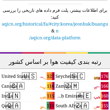
برای اطلاعات بیشتر، پلت فرم داده های تاریخی را بررسی
کنید:
aqicn.org/historical/fa/#city:korea/jeonbuk/buangu
&
n
aqicn.org/data-platform/
رتبه بندی کیفیت هوا بر اساس کشور
🇺🇸
🇸🇨
9
127
176
United States
Seychelles
🇨🇦
🇿🇲
8
116
166
Canada
Zambia
🇮🇳
🇦🇪
5
115
160
India
United Arab Emirates
🇶🇦
🇿🇦
1
111
155
Qatar
South Africa