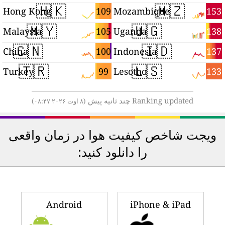
🇭🇰
🇲🇿
1
109
153
Hong Kong
Mozambique
🇲🇾
🇺🇬
5
105
138
Malaysia
Uganda
🇨🇳
🇮🇩
3
100
137
China
Indonesia
🇹🇷
🇱🇸
2
99
133
Turkey
Lesotho
Ranking updated چند ثانیه پیش
(۸ اوت ۲۰۲۶ ۰۸:۴۷)
ویجت شاخص کیفیت هوا در زمان واقعی
را دانلود کنید:
Android
iPhone & iPad