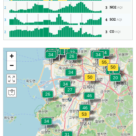
NO2
2
3
AQI
SO2
3
4
AQI
CO
2
3
AQI
+
−