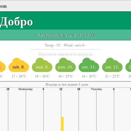
won
Добро
Ажурирано 8. avg. 2026 1:00
-
-
Temp:
°C
- Wind:
m/s 0 -
Прогноза квалитета ваздуха
.
sub. 8.
ned. 9.
pon. 10.
uto. 11.
sre. 12.
č
°C
17
~
28°C
18
~
26°C
16
~
25°C
16
~
26°C
21
~
22°C
2
Подаци за последњих 5 дана