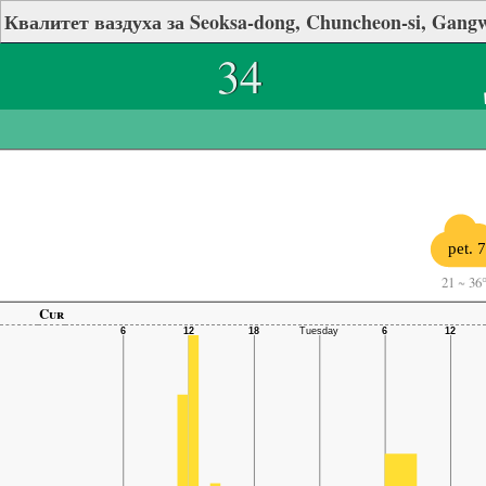
Квалитет ваздуха за Seoksa-dong, Chuncheon-si, Gang
34
pet. 7
21
~
36
Cur