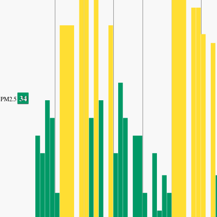
34
PM2.5