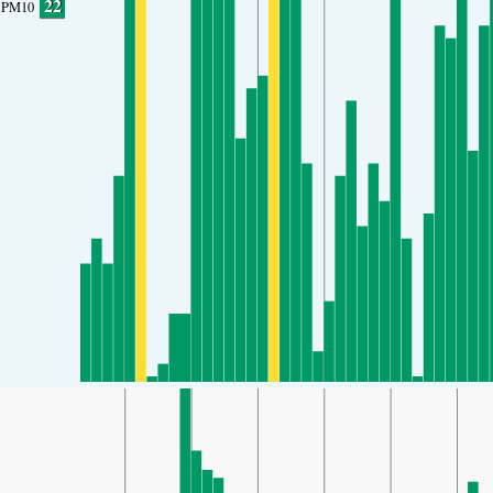
22
PM10