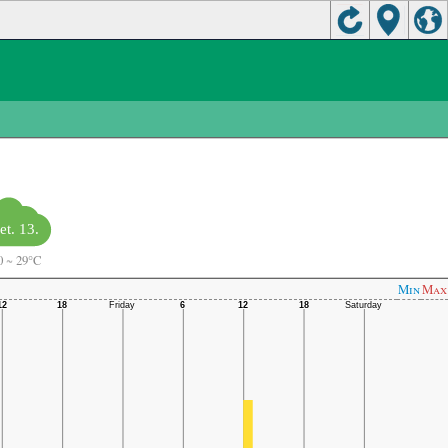
et. 13.
0
~
29°C
Min
Max