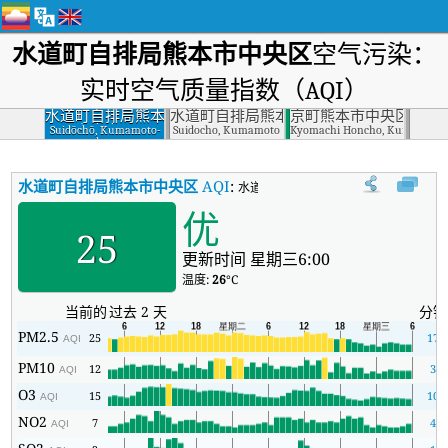
水道町自排局熊本市中央区
空气污染：
实时空气质量指数（AQI）
水道町自排局熊本
水道町自排局熊本市
京町熊本市中央区
市中央区
Suidōchō, Kumamoto-
Suidocho, Kumamoto
Kyomachi Honcho, Kumamoto
ken
水道町自排局熊本市中央区
AQI
:
水道町自排局熊本市中央区实时空气质量
优
25
更新时间 星期三6:00
温度:
26
°C
当前的
过去 2 天
分钟
PM2.5
25
17
AQI
PM10
12
3
AQI
O3
15
10
AQI
NO2
7
4
AQI