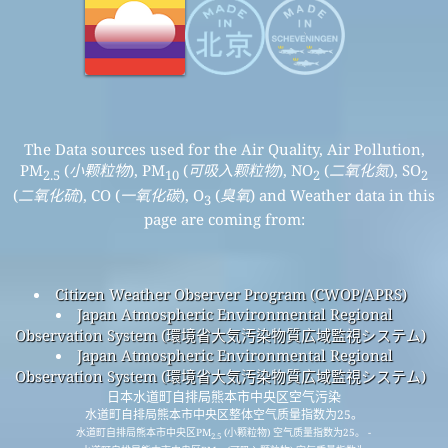
The Data sources used for the Air Quality, Air Pollution,
PM
(
小颗粒物
), PM
(
可吸入颗粒物
), NO
(
二氧化氮
), SO
2.5
10
2
2
(
二氧化硫
), CO (
一氧化碳
), O
(
臭氧
) and Weather data in this
3
page are coming from:
Citizen Weather Observer Program (CWOP/APRS)
Japan Atmospheric Environmental Regional
Observation System (環境省大気汚染物質広域監視システム)
Japan Atmospheric Environmental Regional
Observation System (環境省大気汚染物質広域監視システム)
日本水道町自排局熊本市中央区空气污染
水道町自排局熊本市中央区整体空气质量指数为25。
水道町自排局熊本市中央区PM
(小颗粒物) 空气质量指数为25。 -
2.5