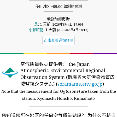
使用时区 +09:00 绘制的预测
最新预测更新:
风
: 1 天前
[2026年8月4日 17:09]
小颗粒物
: 1 天前
[2026年8月4日 18:13]
点击查看详细预测
空气质量数据提供者：
the Japan
Atmospheric Environmental Regional
Observation System (環境省大気汚染物質広
域監視システム) (
soramame.env.go.jp
)
Note that the measurement for O
(ozone) are taken from the
3
station:
Kyomachi Honcho, Kumamoto
您知道您所在地区的任何空气质量站吗？
为什么不将自