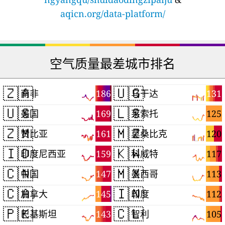
aqicn.org/data-platform/
空气质量最差城市排名
🇿🇦
🇺🇬
186
131
南非
乌干达
🇺🇸
🇱🇸
169
125
美国
莱索托
🇿🇲
🇲🇿
161
120
赞比亚
莫桑比克
🇮🇩
🇰🇼
159
117
印度尼西亚
科威特
🇨🇳
🇲🇽
147
113
中国
墨西哥
🇨🇦
🇮🇳
145
112
加拿大
印度
🇵🇰
🇨🇱
143
105
巴基斯坦
智利