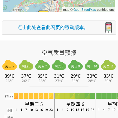
map ©
OpenStreetMap
contributors
点击此处查看此网页的移动版本。
空气质量预报
周三 5
周四 6
周五 7
周六 8
周日 9
周一 10
周二 11
39°C
37°C
35°C
31°C
29°C
30°C
33°C
26°C
26°C
28°C
27°C
26°C
28°C
29°C
PM
2.5
星期三 5
星期四 6
星期
1
4
7
10
13
16
19
22
1
4
7
10
13
16
19
22
1
4
7
10
小时
风速