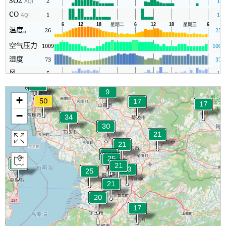
SO2
2
1
AQI
CO
1
1
AQI
温度。
26
25
空气压力
1009
1007
湿度
73
37
风
5
1
+
−