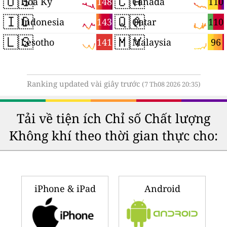
🇺🇸
🇨🇦
148
110
Hoa Kỳ
Canada
🇮🇩
🇶🇦
143
110
Indonesia
Qatar
🇱🇸
🇲🇾
141
96
Lesotho
Malaysia
Ranking updated vài giây trước
(7 Th08 2026 20:35)
Tải về tiện ích Chỉ số Chất lượng
Không khí theo thời gian thực cho:
iPhone & iPad
Android