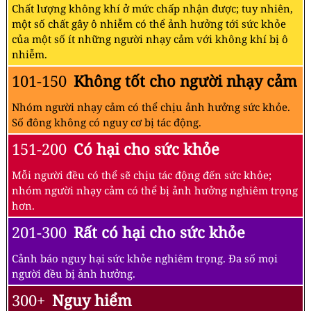
Chất lượng không khí ở mức chấp nhận được; tuy nhiên,
một số chất gây ô nhiễm có thể ảnh hưởng tới sức khỏe
của một số ít những người nhạy cảm với không khí bị ô
nhiễm.
101-150
Không tốt cho người nhạy cảm
Nhóm người nhạy cảm có thể chịu ảnh hưởng sức khỏe.
Số đông không có nguy cơ bị tác động.
151-200
Có hại cho sức khỏe
Mỗi người đều có thể sẽ chịu tác động đến sức khỏe;
nhóm người nhạy cảm có thể bị ảnh hưởng nghiêm trọng
hơn.
201-300
Rất có hại cho sức khỏe
Cảnh báo nguy hại sức khỏe nghiêm trọng. Đa số mọi
người đều bị ảnh hưởng.
300+
Nguy hiểm