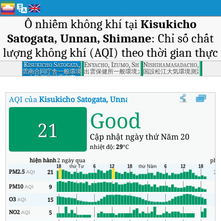
Ô nhiễm không khí tại
Kisukicho
Satogata, Unnan, Shimane
: Chỉ số chất
lượng không khí (AQI) theo thời gian thực
Kisukicho Satogata,
Enyacho, Izumo, Shimane
Nishihamasadacho, Matsue
Unnan, Shimane
雲南合同庁舎一般環境
出雲保健所一般環境大気測定局出雲市
国設松江大気環境測定所松江
大気測定局雲南市
AQI của
Kisukicho Satogata, Unnan, Shimane
:
Chỉ số chất lượn
Good
21
Cập nhật ngày thứ Năm 20
nhiệt độ:
29
°C
hiện hành
2 ngày qua
phú
PM2.5
21
21
AQI
PM10
9
9
AQI
O3
15
1
AQI
NO2
5
1
AQI