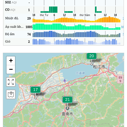
SO2
-
2
AQI
CO
1
1
AQI
Nhiệt độ.
29
26
Áp suất không khí
1005
100
Độ ẩm
74
53
Gió
2
1
+
−