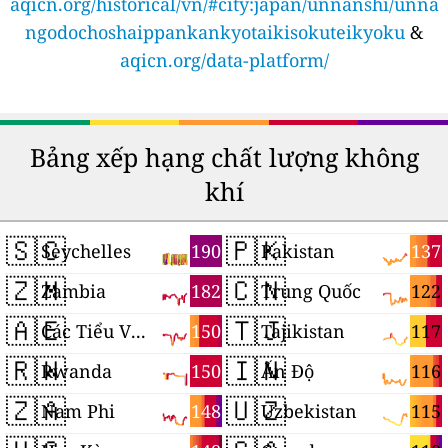
aqicn.org/historical/vn/#city:japan/unnanshi/unna
ngodochoshaippankankyotaikisokuteikyoku
&
aqicn.org/data-platform/
Bảng xếp hạng chất lượng không
khí
🇸🇨
🇵🇰
190
137
Seychelles
Pakistan
🇿🇲
🇨🇳
182
122
Zambia
Trung Quốc
🇦🇪
🇹🇯
150
117
Các Tiểu Vương quốc Ả Rập Thống nhất
Tajikistan
🇷🇼
🇮🇳
150
116
Rwanda
Ấn Độ
🇿🇦
🇺🇿
148
115
Nam Phi
Uzbekistan