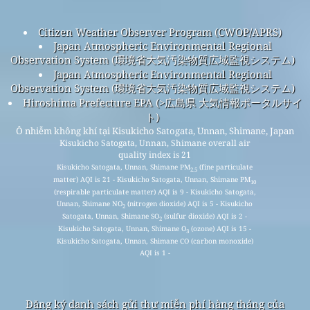
Citizen Weather Observer Program (CWOP/APRS)
Japan Atmospheric Environmental Regional
Observation System (環境省大気汚染物質広域監視システム)
Japan Atmospheric Environmental Regional
Observation System (環境省大気汚染物質広域監視システム)
Hiroshima Prefecture EPA (>広島県 大気情報ポータルサイ
ト)
Ô nhiễm không khí tại Kisukicho Satogata, Unnan, Shimane, Japan
Kisukicho Satogata, Unnan, Shimane overall air
quality index is 21
Kisukicho Satogata, Unnan, Shimane PM
(fine particulate
2.5
matter) AQI is 21 - Kisukicho Satogata, Unnan, Shimane PM
10
(respirable particulate matter) AQI is 9 - Kisukicho Satogata,
Unnan, Shimane NO
(nitrogen dioxide) AQI is 5 - Kisukicho
2
Satogata, Unnan, Shimane SO
(sulfur dioxide) AQI is 2 -
2
Kisukicho Satogata, Unnan, Shimane O
(ozone) AQI is 15 -
3
Kisukicho Satogata, Unnan, Shimane CO (carbon monoxide)
AQI is 1 -
Đăng ký danh sách gửi thư miễn phí hàng tháng của