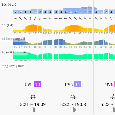
Tốc độ gió
2
2
1
1
2
3
3
3
3
3
4
6
7
6
5
5
4
2
2
3
nhiệt độ
23°
23°
28°
34°
34°
32°
26°
24°
23°
23°
29°
33°
34°
31°
28°
27°
26°
23°
28°
33°
độ ẩm tương đối
92
87
66
47
46
54
74
79
84
86
60
46
45
56
64
61
67
80
64
46
áp suất khí quyển
1007
1008
1008
1007
1005
1005
1006
1006
1005
1005
1006
1006
1004
1004
1005
1005
1005
1005
1006
1006
1
tổng lượng mưa
10
11
UVI:
UVI:
UVI:
5:21 ~ 19:09
5:22 ~ 19:08
5:23 ~