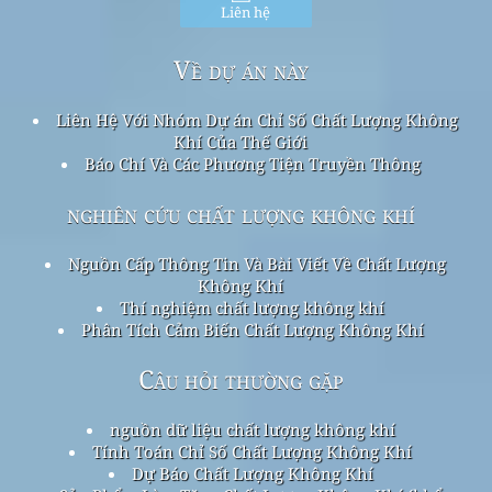
Liên hệ
Về dự án này
Liên Hệ Với Nhóm Dự án Chỉ Số Chất Lượng Không
Khí Của Thế Giới
Báo Chí Và Các Phương Tiện Truyền Thông
nghiên cứu chất lượng không khí
Nguồn Cấp Thông Tin Và Bài Viết Về Chất Lượng
Không Khí
Thí nghiệm chất lượng không khí
Phân Tích Cảm Biến Chất Lượng Không Khí
Câu hỏi thường gặp
nguồn dữ liệu chất lượng không khí
Tính Toán Chỉ Số Chất Lượng Không Khí
Dự Báo Chất Lượng Không Khí