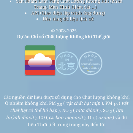
Sản Phẩm Làm Tăng Chất Lượng Không Khí (khẩu
Trang, Màn Hình Giám Sát ...)
API (Giao diện lập trình ứng dụng)
Nền tảng dữ liệu lịch sử
© 2008-2025
Dự án Chỉ số Chất lượng Không khí Thế giới
Các nguồn dữ liệu được sử dụng cho Chất lượng không khí,
Ô nhiễm không khí, PM
(
vật chất hạt mịn
), PM
(
vật
2.5
10
chất hạt có thể hô hấp
), NO
(
nitơ điôxít
), SO
(
lưu
2
2
huỳnh đioxit
), CO (
cacbon monoxit
), O
(
ozone
) và dữ
3
liệu Thời tiết trong trang này đến từ: