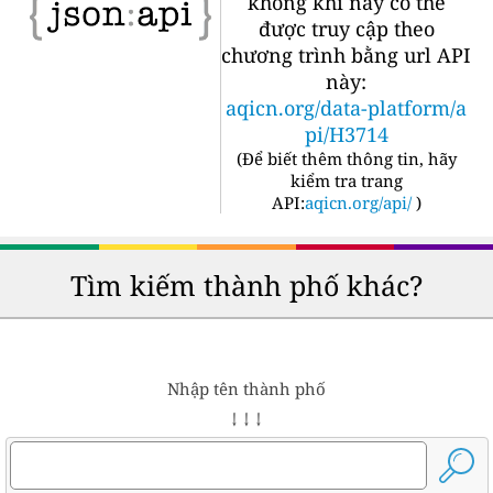
không khí này có thể
được truy cập theo
chương trình bằng url API
này:
aqicn.org/data-platform/a
pi/H3714
(
Để biết thêm thông tin, hãy
kiểm tra trang
API:
aqicn.org/api/
)
Tìm kiếm thành phố khác?
Nhập tên thành phố
↓ ↓ ↓