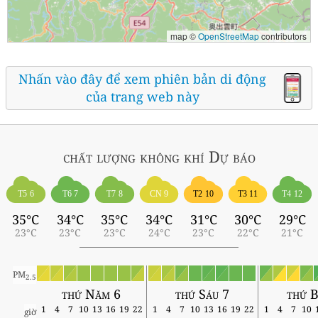
map ©
OpenStreetMap
contributors
Nhấn vào đây để xem phiên bản di động
của trang web này
chất lượng không khí
Dự báo
T5 6
T6 7
T7 8
CN 9
T2 10
T3 11
T4 12
35°C
34°C
35°C
34°C
31°C
30°C
29°C
23°C
23°C
23°C
24°C
23°C
22°C
21°C
PM
2.5
thứ Năm 6
thứ Sáu 7
thứ B
1
4
7
10
13
16
19
22
1
4
7
10
13
16
19
22
1
4
7
10
giờ