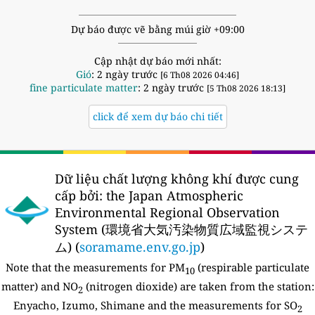
Dự báo được vẽ bằng múi giờ +09:00
Cập nhật dự báo mới nhất:
Gió
: 2 ngày trước
[6 Th08 2026 04:46]
fine particulate matter
: 2 ngày trước
[5 Th08 2026 18:13]
click để xem dự báo chi tiết
Dữ liệu chất lượng không khí được cung
cấp bởi:
the Japan Atmospheric
Environmental Regional Observation
System (環境省大気汚染物質広域監視システ
ム) (
soramame.env.go.jp
)
Note that the measurements for PM
(respirable particulate
10
matter) and NO
(nitrogen dioxide) are taken from the station:
2
Enyacho, Izumo, Shimane and the measurements for SO
2