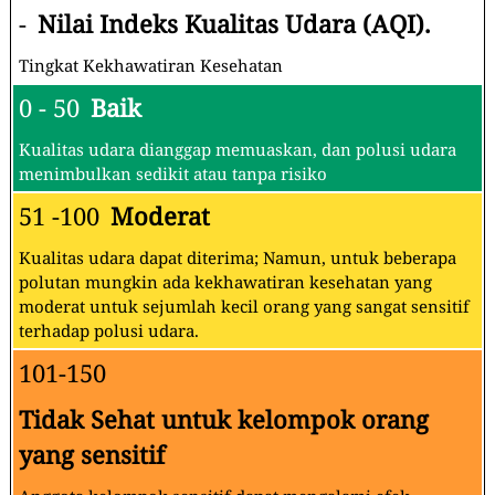
-
Nilai Indeks Kualitas Udara (AQI).
Tingkat Kekhawatiran Kesehatan
0 - 50
Baik
Kualitas udara dianggap memuaskan, dan polusi udara
menimbulkan sedikit atau tanpa risiko
51 -100
Moderat
Kualitas udara dapat diterima; Namun, untuk beberapa
polutan mungkin ada kekhawatiran kesehatan yang
moderat untuk sejumlah kecil orang yang sangat sensitif
terhadap polusi udara.
101-150
Tidak Sehat untuk kelompok orang
yang sensitif