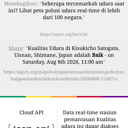
Membagikan: “
Seberapa tercemarkah udara saat
ini? Lihat peta polusi udara real-time di lebih
dari 100 negara.
”
https://aqicn.org/here/id/
Share
: “
Kualitas Udara di Kisukicho Satogata,
Unnan, Shimane, Japan adalah
Baik
- on
Saturday, Aug 8th 2026, 11:00 am
”
https://aqicn.org/snapshot/japan/unnanshi/unnangodochos
haippankankyotaikisokuteikyoku/20260808-11/id/?cs
Cloud API
Data real-time stasiun
pemantauan kualitas
udara ini dapat diakses