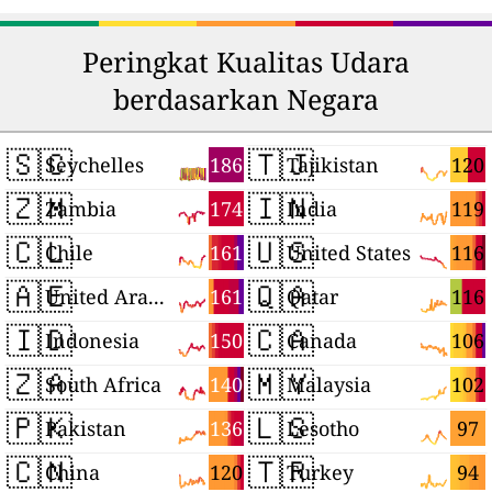
Peringkat Kualitas Udara
berdasarkan Negara
🇸🇨
🇹🇯
186
120
Seychelles
Tajikistan
🇿🇲
🇮🇳
174
119
Zambia
India
🇨🇱
🇺🇸
161
116
Chile
United States
🇦🇪
🇶🇦
161
116
United Arab Emirates
Qatar
🇮🇩
🇨🇦
150
106
Indonesia
Canada
🇿🇦
🇲🇾
140
102
South Africa
Malaysia
🇵🇰
🇱🇸
136
97
Pakistan
Lesotho
🇨🇳
🇹🇷
120
94
China
Turkey