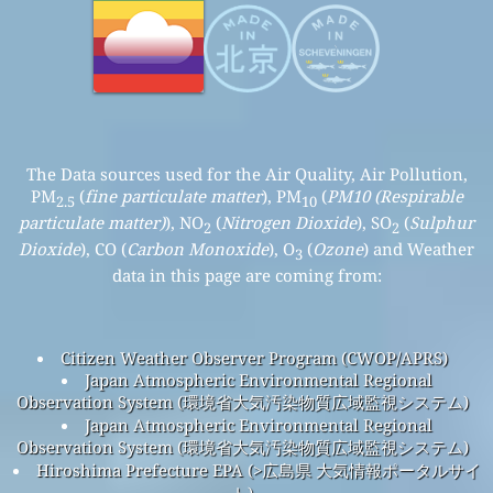
The Data sources used for the Air Quality, Air Pollution,
PM
(
fine particulate matter
), PM
(
PM10 (Respirable
2.5
10
particulate matter)
), NO
(
Nitrogen Dioxide
), SO
(
Sulphur
2
2
Dioxide
), CO (
Carbon Monoxide
), O
(
Ozone
) and Weather
3
data in this page are coming from:
Citizen Weather Observer Program (CWOP/APRS)
Japan Atmospheric Environmental Regional
Observation System (環境省大気汚染物質広域監視システム)
Japan Atmospheric Environmental Regional
Observation System (環境省大気汚染物質広域監視システム)
Hiroshima Prefecture EPA (>広島県 大気情報ポータルサイ
ト)