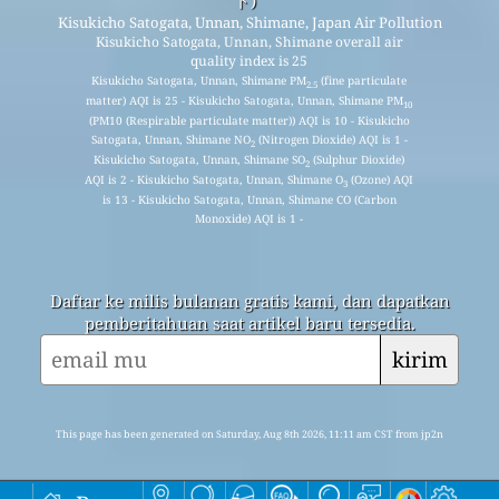
Kisukicho Satogata, Unnan, Shimane, Japan Air Pollution
Kisukicho Satogata, Unnan, Shimane overall air
quality index is 25
Kisukicho Satogata, Unnan, Shimane PM
(fine particulate
2.5
matter) AQI is 25 - Kisukicho Satogata, Unnan, Shimane PM
10
(PM10 (Respirable particulate matter)) AQI is 10 - Kisukicho
Satogata, Unnan, Shimane NO
(Nitrogen Dioxide) AQI is 1 -
2
Kisukicho Satogata, Unnan, Shimane SO
(Sulphur Dioxide)
2
AQI is 2 - Kisukicho Satogata, Unnan, Shimane O
(Ozone) AQI
3
is 13 - Kisukicho Satogata, Unnan, Shimane CO (Carbon
Monoxide) AQI is 1 -
Daftar ke milis bulanan gratis kami, dan dapatkan
pemberitahuan saat artikel baru tersedia.
kirim
This page has been generated on Saturday, Aug 8th 2026, 11:11 am CST from jp2n