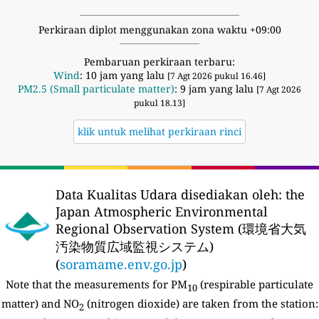
Perkiraan diplot menggunakan zona waktu +09:00
Pembaruan perkiraan terbaru:
Wind
: 10 jam yang lalu
[7 Agt 2026 pukul 16.46]
PM2.5 (Small particulate matter)
: 9 jam yang lalu
[7 Agt 2026
pukul 18.13]
klik untuk melihat perkiraan rinci
Data Kualitas Udara disediakan oleh:
the
Japan Atmospheric Environmental
Regional Observation System (環境省大気
汚染物質広域監視システム)
(
soramame.env.go.jp
)
Note that the measurements for PM
(respirable particulate
10
matter) and NO
(nitrogen dioxide) are taken from the station:
2