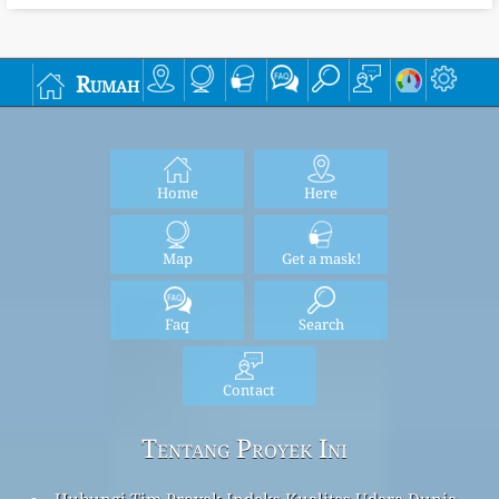
Rumah
Home
Here
Map
Get a mask!
Faq
Search
Contact
Tentang Proyek Ini
Hubungi Tim Proyek Indeks Kualitas Udara Dunia