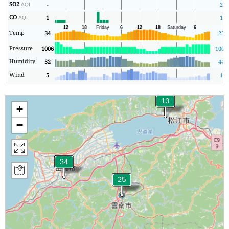
SO2
-
2
AQI
CO
1
1
AQI
Temp
34
25
Pressure
1006
1003
Humidity
52
44
Wind
5
1
+
−