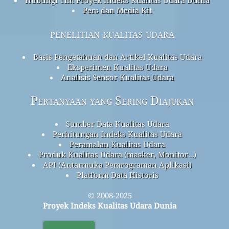
Pers dan Media Kit
penelitian kualitas udara
Basis Pengetahuan dan Artikel Kualitas Udara
Eksperimen Kualitas Udara
Analisis Sensor Kualitas Udara
Pertanyaan yang Sering Diajukan
Sumber Data Kualitas Udara
Perhitungan Indeks Kualitas Udara
Peramalan Kualitas Udara
Produk Kualitas Udara (masker, Monitor…)
API (Antarmuka Pemrograman Aplikasi)
Platform Data Historis
© 2008-2025
Proyek Indeks Kualitas Udara Dunia